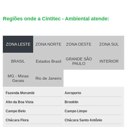
Regiões onde a Cintitec - Ambiental atende:
ZONA LESTE
ZONA NORTE
ZONA OESTE
ZONA SUL
GRANDE SÃO
BRASIL
Estados Brasil
INTERIOR
PAULO
MG - Minas
Rio de Janeiro
Gerais
Fazenda Morumbi
Aeroporto
Alto da Boa Vista
Brooklin
Campo Belo
Campo Limpo
Chácara Flora
Chácara Santo Antônio