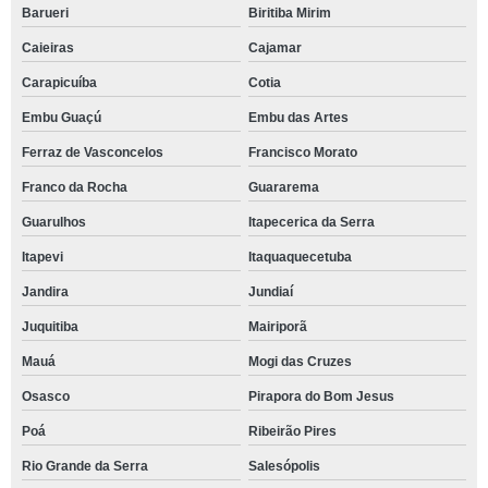
Barueri
Biritiba Mirim
Caieiras
Cajamar
Carapicuíba
Cotia
Embu Guaçú
Embu das Artes
Ferraz de Vasconcelos
Francisco Morato
Franco da Rocha
Guararema
Guarulhos
Itapecerica da Serra
Itapevi
Itaquaquecetuba
Jandira
Jundiaí
Juquitiba
Mairiporã
Mauá
Mogi das Cruzes
Osasco
Pirapora do Bom Jesus
Poá
Ribeirão Pires
Rio Grande da Serra
Salesópolis