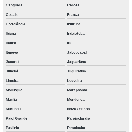
Canguera
Cardeal
Cocais
Franca
Hortolândia
Ibitiruna
Ibiúna
Indaiatuba
Itatiba
Itu
Itupeva
Jaboticabal
Jacareí
Jaguariúna
Jundiaí
Juquiratiba
Limeira
Louveira
Mairinque
Marapoama
Marília
Mendonça
Murundu
Nova Odessa
Paiol Grande
Paraisolândia
Paulínia
Piracicaba