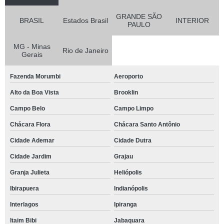
GRANDE SÃO
BRASIL
Estados Brasil
INTERIOR
PAULO
MG - Minas
Rio de Janeiro
Gerais
Fazenda Morumbi
Aeroporto
Alto da Boa Vista
Brooklin
Campo Belo
Campo Limpo
Chácara Flora
Chácara Santo Antônio
Cidade Ademar
Cidade Dutra
Cidade Jardim
Grajau
Granja Julieta
Heliópolis
Ibirapuera
Indianópolis
Interlagos
Ipiranga
Itaim Bibi
Jabaquara