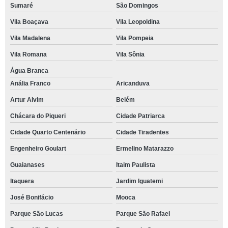
Sumaré
São Domingos
Vila Boaçava
Vila Leopoldina
Vila Madalena
Vila Pompeia
Vila Romana
Vila Sônia
Água Branca
Anália Franco
Aricanduva
Artur Alvim
Belém
Chácara do Piqueri
Cidade Patriarca
Cidade Quarto Centenário
Cidade Tiradentes
Engenheiro Goulart
Ermelino Matarazzo
Guaianases
Itaim Paulista
Itaquera
Jardim Iguatemi
José Bonifácio
Mooca
Parque São Lucas
Parque São Rafael