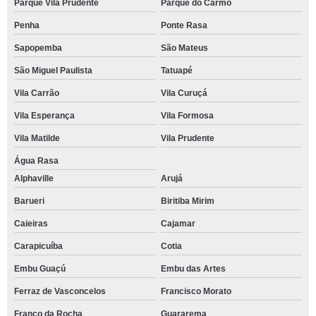
Parque Vila Prudente
Parque do Carmo
Penha
Ponte Rasa
Sapopemba
São Mateus
São Miguel Paulista
Tatuapé
Vila Carrão
Vila Curuçá
Vila Esperança
Vila Formosa
Vila Matilde
Vila Prudente
Água Rasa
Alphaville
Arujá
Barueri
Biritiba Mirim
Caieiras
Cajamar
Carapicuíba
Cotia
Embu Guaçú
Embu das Artes
Ferraz de Vasconcelos
Francisco Morato
Franco da Rocha
Guararema