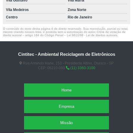
Vila Gustavo
Vila Maria
Vila Medeiros
Zona Norte
Centro
Rio de Janeiro
O conteúdo do texto desta página é de direito reservado. Sua reprodução, parcial ou total,
mesmo citando nossos links, é proibida sem a autorização do autor. Crime de violação de
direito autoral – artigo 184 do Código Penal –
Lei 9610/98 - Lei de direitos autorais
.
Cintitec - Ambiental Reciclagem de Eletrônicos
Rua Armindo Hane, 153 - Presidente Altino, Osasco - SP
CEP: 06210-090
(11) 3360-3100
Home
Empresa
Missão