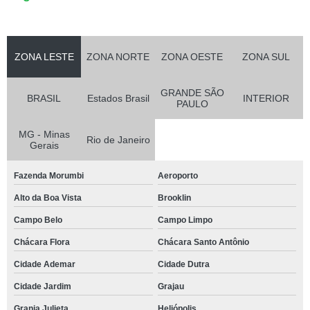
ZONA LESTE
ZONA NORTE
ZONA OESTE
ZONA SUL
GRANDE SÃO
BRASIL
Estados Brasil
INTERIOR
PAULO
MG - Minas
Rio de Janeiro
Gerais
Fazenda Morumbi
Aeroporto
Alto da Boa Vista
Brooklin
Campo Belo
Campo Limpo
Chácara Flora
Chácara Santo Antônio
Cidade Ademar
Cidade Dutra
Cidade Jardim
Grajau
Granja Julieta
Heliópolis