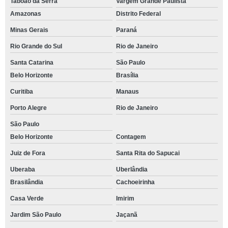
Taboão da Serra
Vargem Grande Paulista
Amazonas
Distrito Federal
Minas Gerais
Paraná
Rio Grande do Sul
Rio de Janeiro
Santa Catarina
São Paulo
Belo Horizonte
Brasília
Curitiba
Manaus
Porto Alegre
Rio de Janeiro
São Paulo
Belo Horizonte
Contagem
Juiz de Fora
Santa Rita do Sapucai
Uberaba
Uberlândia
Brasilândia
Cachoeirinha
Casa Verde
Imirim
Jardim São Paulo
Jaçanã