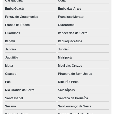
Carapicuíba
Cotia
Embu Guaçú
Embu das Artes
Ferraz de Vasconcelos
Francisco Morato
Franco da Rocha
Guararema
Guarulhos
Itapecerica da Serra
Itapevi
Itaquaquecetuba
Jandira
Jundiaí
Juquitiba
Mairiporã
Mauá
Mogi das Cruzes
Osasco
Pirapora do Bom Jesus
Poá
Ribeirão Pires
Rio Grande da Serra
Salesópolis
Santa Isabel
Santana de Parnaíba
Suzano
São Lourenço da Serra