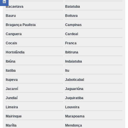
Bacaetava
Batatuba
Bauru
Boituva
Bragança Paulista
Campinas
Canguera
Cardeal
Cocais
Franca
Hortolândia
Ibitiruna
Ibiúna
Indaiatuba
Itatiba
Itu
Itupeva
Jaboticabal
Jacareí
Jaguariúna
Jundiaí
Juquiratiba
Limeira
Louveira
Mairinque
Marapoama
Marília
Mendonça