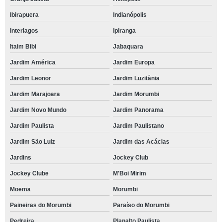
Ibirapuera
Indianópolis
Interlagos
Ipiranga
Itaim Bibi
Jabaquara
Jardim América
Jardim Europa
Jardim Leonor
Jardim Luzitânia
Jardim Marajoara
Jardim Morumbi
Jardim Novo Mundo
Jardim Panorama
Jardim Paulista
Jardim Paulistano
Jardim São Luiz
Jardim das Acácias
Jardins
Jockey Club
Jockey Clube
M'Boi Mirim
Moema
Morumbi
Paineiras do Morumbi
Paraíso do Morumbi
Pedreira
Planalto Paulista