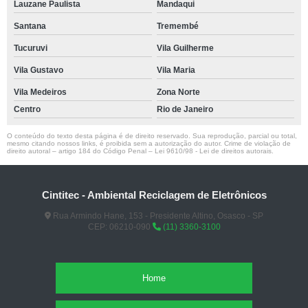
Lauzane Paulista
Mandaqui
Santana
Tremembé
Tucuruvi
Vila Guilherme
Vila Gustavo
Vila Maria
Vila Medeiros
Zona Norte
Centro
Rio de Janeiro
O conteúdo do texto desta página é de direito reservado. Sua reprodução, parcial ou total,
mesmo citando nossos links, é proibida sem a autorização do autor. Crime de violação de
direito autoral – artigo 184 do Código Penal –
Lei 9610/98 - Lei de direitos autorais
.
Cintitec - Ambiental Reciclagem de Eletrônicos
Rua Armindo Hane, 153 - Presidente Altino, Osasco - SP
CEP: 06210-090
(11) 3360-3100
Home