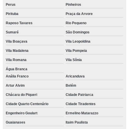
Perus
Pinheiros
Pirituba
Praça da Arvore
Raposo Tavares
Rio Pequeno
Sumaré
São Domingos
Vila Boaçava
Vila Leopoldina
Vila Madalena
Vila Pompeia
Vila Romana
Vila Sônia
Água Branca
Anália Franco
Aricanduva
Artur Alvim
Belém
Chácara do Piqueri
Cidade Patriarca
Cidade Quarto Centenário
Cidade Tiradentes
Engenheiro Goulart
Ermelino Matarazzo
Guaianases
Itaim Paulista