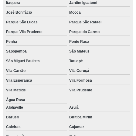
Itaquera
Jardim Iguatemi
José Bonifácio
Mooca
Parque São Lucas
Parque São Rafael
Parque Vila Prudente
Parque do Carmo
Penha
Ponte Rasa
Sapopemba
São Mateus
São Miguel Paulista
Tatuapé
Vila Carrão
Vila Curuçá
Vila Esperança
Vila Formosa
Vila Matilde
Vila Prudente
Água Rasa
Alphaville
Arujá
Barueri
Biritiba Mirim
Caieiras
Cajamar