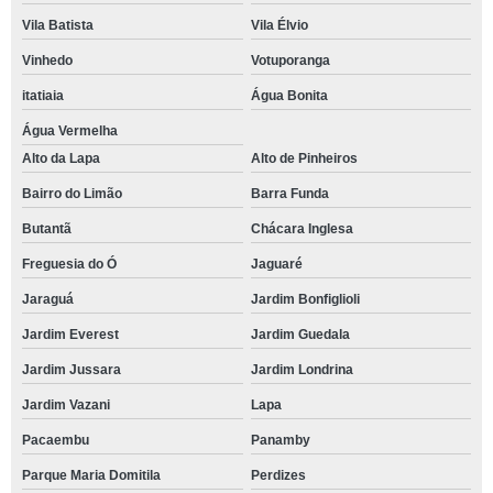
Vila Batista
Vila Élvio
Vinhedo
Votuporanga
itatiaia
Água Bonita
Água Vermelha
Alto da Lapa
Alto de Pinheiros
Bairro do Limão
Barra Funda
Butantã
Chácara Inglesa
Freguesia do Ó
Jaguaré
Jaraguá
Jardim Bonfiglioli
Jardim Everest
Jardim Guedala
Jardim Jussara
Jardim Londrina
Jardim Vazani
Lapa
Pacaembu
Panamby
Parque Maria Domitila
Perdizes