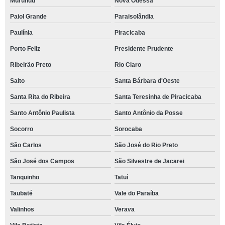
Murundu
Nova Odessa
Paiol Grande
Paraisolândia
Paulínia
Piracicaba
Porto Feliz
Presidente Prudente
Ribeirão Preto
Rio Claro
Salto
Santa Bárbara d'Oeste
Santa Rita do Ribeira
Santa Teresinha de Piracicaba
Santo Antônio Paulista
Santo Antônio da Posse
Socorro
Sorocaba
São Carlos
São José do Rio Preto
São José dos Campos
São Silvestre de Jacarei
Tanquinho
Tatuí
Taubaté
Vale do Paraíba
Valinhos
Verava