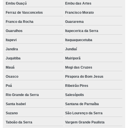
Embu Guaçú
Embu das Artes
Ferraz de Vasconcelos
Francisco Morato
Franco da Rocha
Guararema
Guarulhos
Itapecerica da Serra
Itapevi
Itaquaquecetuba
Jandira
Jundiaí
Juquitiba
Mairiporã
Mauá
Mogi das Cruzes
Osasco
Pirapora do Bom Jesus
Poá
Ribeirão Pires
Rio Grande da Serra
Salesópolis
Santa Isabel
Santana de Parnaíba
Suzano
São Lourenço da Serra
Taboão da Serra
Vargem Grande Paulista