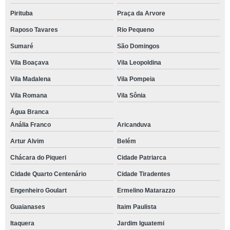
Pirituba
Praça da Arvore
Raposo Tavares
Rio Pequeno
Sumaré
São Domingos
Vila Boaçava
Vila Leopoldina
Vila Madalena
Vila Pompeia
Vila Romana
Vila Sônia
Água Branca
Anália Franco
Aricanduva
Artur Alvim
Belém
Chácara do Piqueri
Cidade Patriarca
Cidade Quarto Centenário
Cidade Tiradentes
Engenheiro Goulart
Ermelino Matarazzo
Guaianases
Itaim Paulista
Itaquera
Jardim Iguatemi