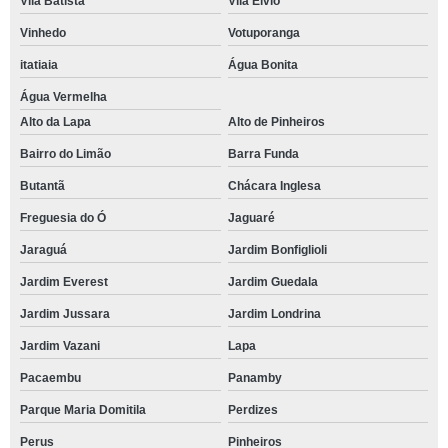
Vila Batista
Vila Élvio
Vinhedo
Votuporanga
itatiaia
Água Bonita
Água Vermelha
Alto da Lapa
Alto de Pinheiros
Bairro do Limão
Barra Funda
Butantã
Chácara Inglesa
Freguesia do Ó
Jaguaré
Jaraguá
Jardim Bonfiglioli
Jardim Everest
Jardim Guedala
Jardim Jussara
Jardim Londrina
Jardim Vazani
Lapa
Pacaembu
Panamby
Parque Maria Domitila
Perdizes
Perus
Pinheiros