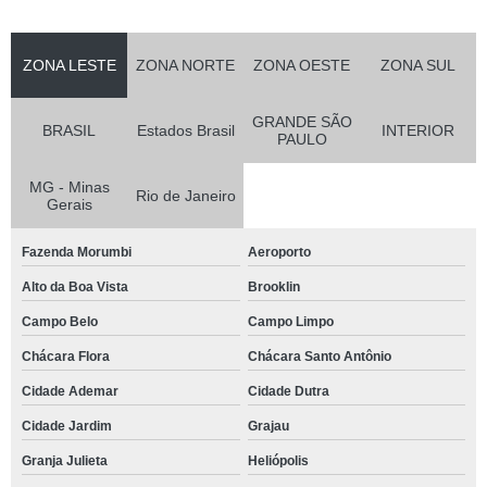
ZONA LESTE
ZONA NORTE
ZONA OESTE
ZONA SUL
GRANDE SÃO
BRASIL
Estados Brasil
INTERIOR
PAULO
MG - Minas
Rio de Janeiro
Gerais
Fazenda Morumbi
Aeroporto
Alto da Boa Vista
Brooklin
Campo Belo
Campo Limpo
Chácara Flora
Chácara Santo Antônio
Cidade Ademar
Cidade Dutra
Cidade Jardim
Grajau
Granja Julieta
Heliópolis