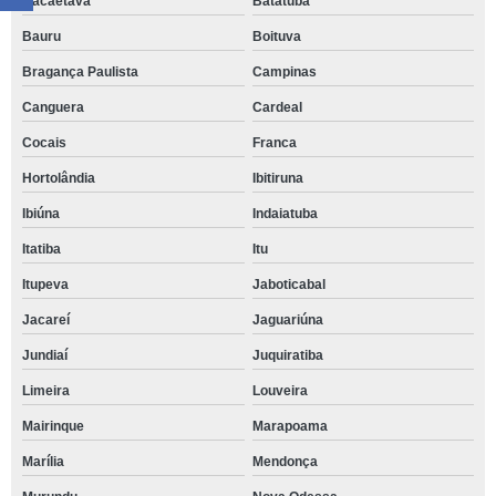
Bacaetava
Batatuba
Bauru
Boituva
Bragança Paulista
Campinas
Canguera
Cardeal
Cocais
Franca
Hortolândia
Ibitiruna
Ibiúna
Indaiatuba
Itatiba
Itu
Itupeva
Jaboticabal
Jacareí
Jaguariúna
Jundiaí
Juquiratiba
Limeira
Louveira
Mairinque
Marapoama
Marília
Mendonça