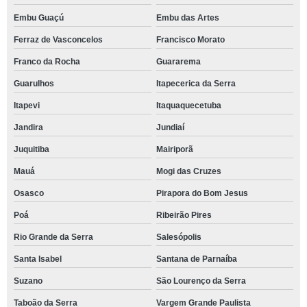
Embu Guaçú
Embu das Artes
Ferraz de Vasconcelos
Francisco Morato
Franco da Rocha
Guararema
Guarulhos
Itapecerica da Serra
Itapevi
Itaquaquecetuba
Jandira
Jundiaí
Juquitiba
Mairiporã
Mauá
Mogi das Cruzes
Osasco
Pirapora do Bom Jesus
Poá
Ribeirão Pires
Rio Grande da Serra
Salesópolis
Santa Isabel
Santana de Parnaíba
Suzano
São Lourenço da Serra
Taboão da Serra
Vargem Grande Paulista