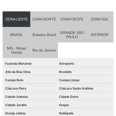
ZONA LESTE
ZONA NORTE
ZONA OESTE
ZONA SUL
GRANDE SÃO
BRASIL
Estados Brasil
INTERIOR
PAULO
MG - Minas
Rio de Janeiro
Gerais
Fazenda Morumbi
Aeroporto
Alto da Boa Vista
Brooklin
Campo Belo
Campo Limpo
Chácara Flora
Chácara Santo Antônio
Cidade Ademar
Cidade Dutra
Cidade Jardim
Grajau
Granja Julieta
Heliópolis