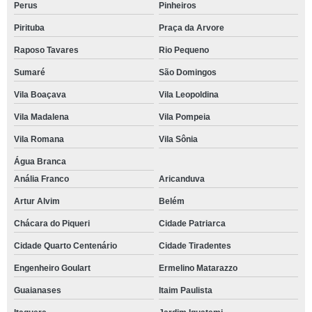
Perus
Pinheiros
Pirituba
Praça da Arvore
Raposo Tavares
Rio Pequeno
Sumaré
São Domingos
Vila Boaçava
Vila Leopoldina
Vila Madalena
Vila Pompeia
Vila Romana
Vila Sônia
Água Branca
Anália Franco
Aricanduva
Artur Alvim
Belém
Chácara do Piqueri
Cidade Patriarca
Cidade Quarto Centenário
Cidade Tiradentes
Engenheiro Goulart
Ermelino Matarazzo
Guaianases
Itaim Paulista