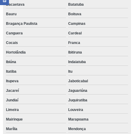
Bacaetava
Batatuba
Bauru
Boituva
Bragança Paulista
Campinas
Canguera
Cardeal
Cocais
Franca
Hortolândia
Ibitiruna
Ibiúna
Indaiatuba
Itatiba
Itu
Itupeva
Jaboticabal
Jacareí
Jaguariúna
Jundiaí
Juquiratiba
Limeira
Louveira
Mairinque
Marapoama
Marília
Mendonça