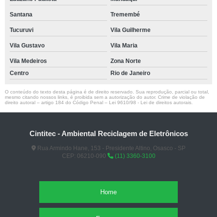
Santana
Tremembé
Tucuruvi
Vila Guilherme
Vila Gustavo
Vila Maria
Vila Medeiros
Zona Norte
Centro
Rio de Janeiro
O conteúdo do texto desta página é de direito reservado. Sua reprodução, parcial ou total,
mesmo citando nossos links, é proibida sem a autorização do autor. Crime de violação de
direito autoral – artigo 184 do Código Penal –
Lei 9610/98 - Lei de direitos autorais
.
Cintitec - Ambiental Reciclagem de Eletrônicos
Rua Armindo Hane, 153 - Presidente Altino, Osasco - SP
CEP: 06210-090
(11) 3360-3100
Home