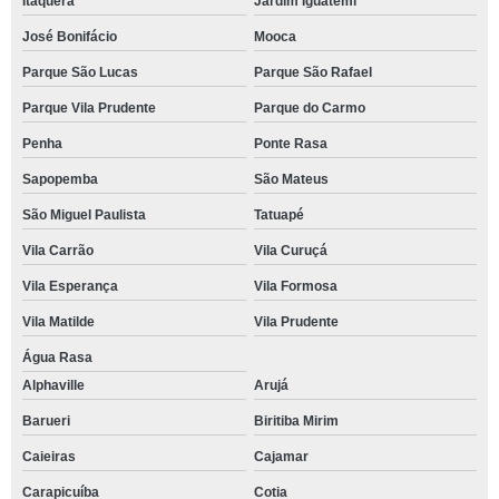
Itaquera
Jardim Iguatemi
José Bonifácio
Mooca
Parque São Lucas
Parque São Rafael
Parque Vila Prudente
Parque do Carmo
Penha
Ponte Rasa
Sapopemba
São Mateus
São Miguel Paulista
Tatuapé
Vila Carrão
Vila Curuçá
Vila Esperança
Vila Formosa
Vila Matilde
Vila Prudente
Água Rasa
Alphaville
Arujá
Barueri
Biritiba Mirim
Caieiras
Cajamar
Carapicuíba
Cotia