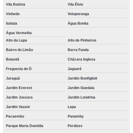
Vila Batista
Vila Élvio
Vinhedo
Votuporanga
itatiaia
Água Bonita
Água Vermelha
Alto da Lapa
Alto de Pinheiros
Bairro do Limão
Barra Funda
Butantã
Chácara Inglesa
Freguesia do Ó
Jaguaré
Jaraguá
Jardim Bonfiglioli
Jardim Everest
Jardim Guedala
Jardim Jussara
Jardim Londrina
Jardim Vazani
Lapa
Pacaembu
Panamby
Parque Maria Domitila
Perdizes