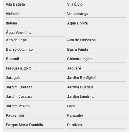
Vila Batista
Vila Élvio
Vinhedo
Votuporanga
itatiaia
Água Bonita
Água Vermelha
Alto da Lapa
Alto de Pinheiros
Bairro do Limão
Barra Funda
Butantã
Chácara Inglesa
Freguesia do Ó
Jaguaré
Jaraguá
Jardim Bonfiglioli
Jardim Everest
Jardim Guedala
Jardim Jussara
Jardim Londrina
Jardim Vazani
Lapa
Pacaembu
Panamby
Parque Maria Domitila
Perdizes