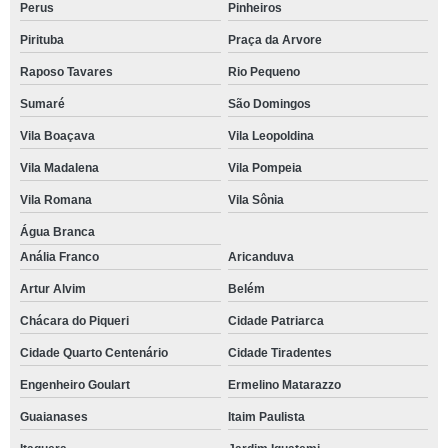
Perus
Pinheiros
Pirituba
Praça da Arvore
Raposo Tavares
Rio Pequeno
Sumaré
São Domingos
Vila Boaçava
Vila Leopoldina
Vila Madalena
Vila Pompeia
Vila Romana
Vila Sônia
Água Branca
Anália Franco
Aricanduva
Artur Alvim
Belém
Chácara do Piqueri
Cidade Patriarca
Cidade Quarto Centenário
Cidade Tiradentes
Engenheiro Goulart
Ermelino Matarazzo
Guaianases
Itaim Paulista