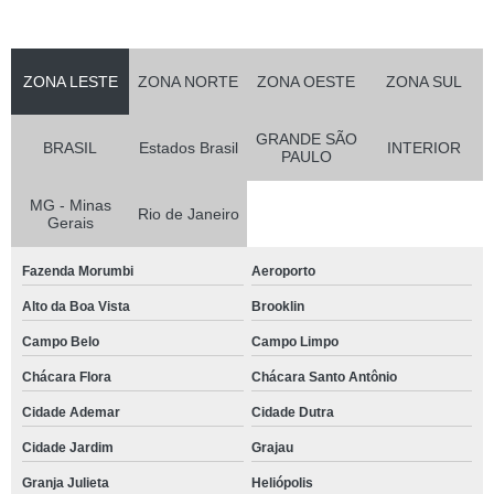
ZONA LESTE
ZONA NORTE
ZONA OESTE
ZONA SUL
GRANDE SÃO
BRASIL
Estados Brasil
INTERIOR
PAULO
MG - Minas
Rio de Janeiro
Gerais
Fazenda Morumbi
Aeroporto
Alto da Boa Vista
Brooklin
Campo Belo
Campo Limpo
Chácara Flora
Chácara Santo Antônio
Cidade Ademar
Cidade Dutra
Cidade Jardim
Grajau
Granja Julieta
Heliópolis