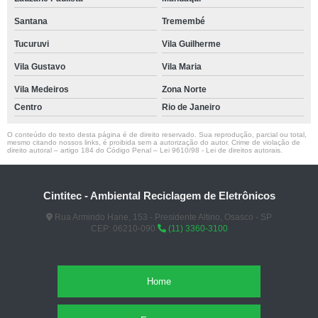
Santana
Tremembé
Tucuruvi
Vila Guilherme
Vila Gustavo
Vila Maria
Vila Medeiros
Zona Norte
Centro
Rio de Janeiro
O conteúdo do texto desta página é de direito reservado. Sua reprodução, parcial ou total,
mesmo citando nossos links, é proibida sem a autorização do autor. Crime de violação de
direito autoral – artigo 184 do Código Penal –
Lei 9610/98 - Lei de direitos autorais
.
Cintitec - Ambiental Reciclagem de Eletrônicos
Rua Armindo Hane, 153 - Presidente Altino, Osasco - SP
CEP: 06210-090
(11) 3360-3100
Home