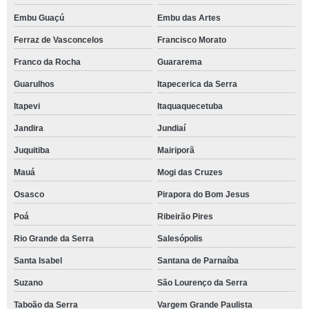
Embu Guaçú
Embu das Artes
Ferraz de Vasconcelos
Francisco Morato
Franco da Rocha
Guararema
Guarulhos
Itapecerica da Serra
Itapevi
Itaquaquecetuba
Jandira
Jundiaí
Juquitiba
Mairiporã
Mauá
Mogi das Cruzes
Osasco
Pirapora do Bom Jesus
Poá
Ribeirão Pires
Rio Grande da Serra
Salesópolis
Santa Isabel
Santana de Parnaíba
Suzano
São Lourenço da Serra
Taboão da Serra
Vargem Grande Paulista