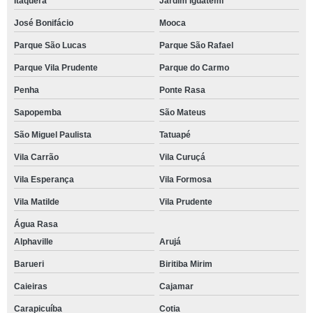
Itaquera
Jardim Iguatemi
José Bonifácio
Mooca
Parque São Lucas
Parque São Rafael
Parque Vila Prudente
Parque do Carmo
Penha
Ponte Rasa
Sapopemba
São Mateus
São Miguel Paulista
Tatuapé
Vila Carrão
Vila Curuçá
Vila Esperança
Vila Formosa
Vila Matilde
Vila Prudente
Água Rasa
Alphaville
Arujá
Barueri
Biritiba Mirim
Caieiras
Cajamar
Carapicuíba
Cotia