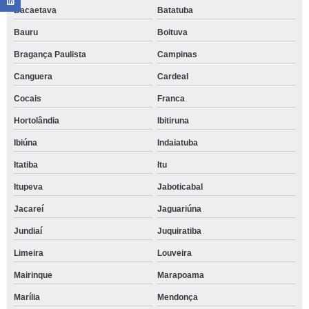
Bacaetava
Batatuba
Bauru
Boituva
Bragança Paulista
Campinas
Canguera
Cardeal
Cocais
Franca
Hortolândia
Ibitiruna
Ibiúna
Indaiatuba
Itatiba
Itu
Itupeva
Jaboticabal
Jacareí
Jaguariúna
Jundiaí
Juquiratiba
Limeira
Louveira
Mairinque
Marapoama
Marília
Mendonça