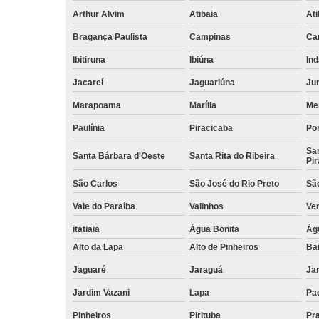
Arthur Alvim
Atibaia
At
Bragança Paulista
Campinas
Ca
Ibitiruna
Ibiúna
Ind
Jacareí
Jaguariúna
Jun
Marapoama
Marília
Me
Paulínia
Piracicaba
Por
San
Santa Bárbara d'Oeste
Santa Rita do Ribeira
Pir
São Carlos
São José do Rio Preto
Sã
Vale do Paraíba
Valinhos
Ve
itatiaia
Água Bonita
Ág
Alto da Lapa
Alto de Pinheiros
Bai
Jaguaré
Jaraguá
Jar
Jardim Vazani
Lapa
Pa
Pinheiros
Pirituba
Pr