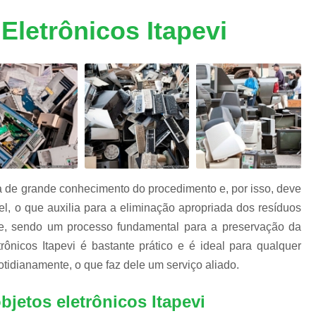
m
Descarte Equipamentos Informática
De
e
Eletrônicos Itapevi
a
Destruição de Armazenadores
m
Destruição de Dados Digitais
Destruição de Dados e Hd's
s
s
Destruição de Dados Trituração
Destruição de Fita Magnética
Destruição
Destruição de Documentos Confidencia
Destruição Documentos
Dest
a de grande conhecimento do procedimento e, por isso, deve
Destruição Documentos Confidenciais
l, o que auxilia para a eliminação apropriada dos resíduos
Destruição Documentos Empresaria
te, sendo um processo fundamental para a preservação da
rônicos Itapevi é bastante prático e é ideal para qualquer
Destruir Documentos Confidenciais
tidianamente, o que faz dele um serviço aliado.
Equipamentos de Informática
Eq
Equipamentos de Informática no Atacado
bjetos eletrônicos Itapevi