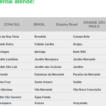
ental atende:
Reciclagem de Bateria de Celula
Reciclagem de Bateria Eletrô
GRANDE SÃO
Reciclagem de B
ZONA SUL
BRASIL
Estados Brasil
PAULO
o da Boa Vista
Brooklin
Campo Belo
dade Dutra
Cidade Jardim
Grajau
erlagos
Ipiranga
Itaim Bibi
dim Luzitânia
Jardim Marajoara
Jardim Morumbi
dim São Luiz
Jardim das Acácias
Jardins
rumbi
Paineiras do Morumbi
Paraíso do Morumbi
nta Cruz
Santo Amaro
Saúde
a Mariana
Vila Morumbi
Vila Nova Conceição
dim São Saveiro
Água Funda
araquara
Araras
Araçatuba