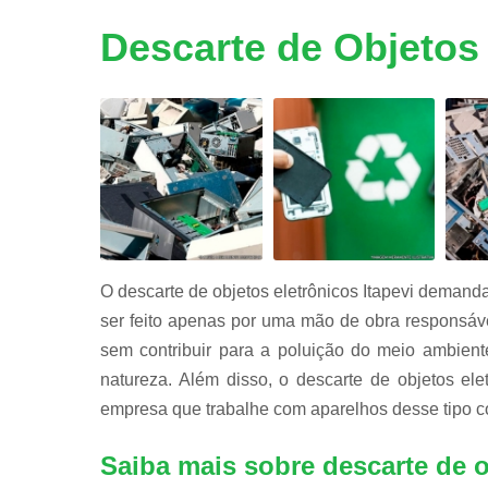
Reciclage
de peças d
Descarte de Objetos 
informátic
Reciclage
de placas
Reciclagen
de bateria
O descarte de objetos eletrônicos Itapevi demand
ser feito apenas por uma mão de obra responsáve
sem contribuir para a poluição do meio ambien
natureza. Além disso, o descarte de objetos elet
empresa que trabalhe com aparelhos desse tipo co
Saiba mais sobre descarte de o