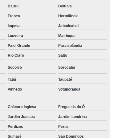
Bauru
Boituva
Franca
Hortolândia
Itupeva
Jaboticabal
Louveira
Mairinque
Paiol Grande
Paraisolândia
Rio Claro
Salto
Socorro
Sorocaba
Tatuí
Taubaté
Vinhedo
Votuporanga
Chácara Inglesa
Freguesia do Ó
Jardim Jussara
Jardim Londrina
Perdizes
Perus
Sumaré
São Domingos