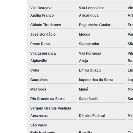
Vila Boaçava
Vila Leopoldina
Vil
Anália Franco
Aricanduva
Art
Cidade Tiradentes
Engenheiro Goulart
Er
José Bonifácio
Mooca
Pa
Ponte Rasa
Sapopemba
Sã
Vila Esperança
Vila Formosa
Vil
Alphaville
Arujá
Ba
Cotia
Embu Guaçú
Em
Guarulhos
Itapecerica da Serra
Ita
Mairiporã
Mauá
Mo
Rio Grande da Serra
Salesópolis
San
Vargem Grande Paulista
Amazonas
Distrito Federal
Mi
São Paulo
Belo Horizonte
Brasília
Cur