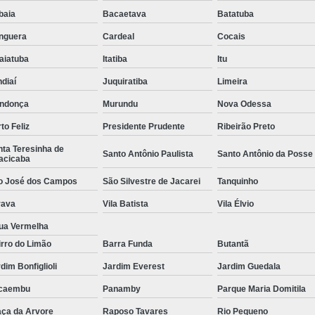
ibaia
Bacaetava
Batatuba
nguera
Cardeal
Cocais
aiatuba
Itatiba
Itu
diaí
Juquiratiba
Limeira
ndonça
Murundu
Nova Odessa
to Feliz
Presidente Prudente
Ribeirão Preto
ta Teresinha de
Santo Antônio Paulista
Santo Antônio da Posse
acicaba
o José dos Campos
São Silvestre de Jacarei
Tanquinho
rava
Vila Batista
Vila Élvio
ua Vermelha
rro do Limão
Barra Funda
Butantã
dim Bonfiglioli
Jardim Everest
Jardim Guedala
caembu
Panamby
Parque Maria Domitila
aça da Arvore
Raposo Tavares
Rio Pequeno