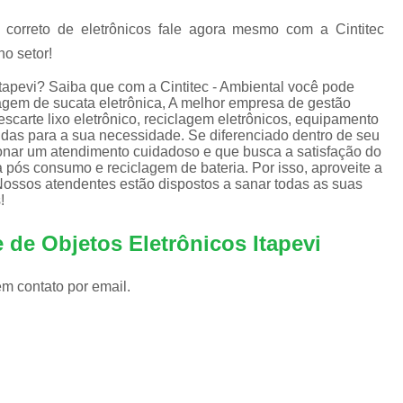
Equipamentos de Informática para Empresa
 correto de eletrônicos fale agora mesmo com a Cintitec
Equipamentos de Informática para Servi
o setor!
Equipamentos de Informática Recondicion
Itapevi? Saiba que com a Cintitec - Ambiental você pode
Equipamentos e Suprimentos de Infor
agem de sucata eletrônica, A melhor empresa de gestão
scarte lixo eletrônico, reciclagem eletrônicos, equipamento
Empresas Logística Reversa
Em
cidas para a sua necessidade. Se diferenciado dentro de seu
ar um atendimento cuidadoso e que busca a satisfação do
Logística Reversa de Eletrônicos
a pós consumo e reciclagem de bateria. Por isso, aproveite a
Nossos atendentes estão dispostos a sanar todas as suas
Logística Reversa de Reciclag
!
Logística Reversa Lixo Eletrônico
 de Objetos Eletrônicos Itapevi
Logística Reversa Pós Consum
Empresa de Reciclagem Eletrônica
em contato por email.
Reciclagem Componentes Eletrônicos
Reciclagem de Eletrônico
Rec
Reciclagem de Lixos Eletrônicos