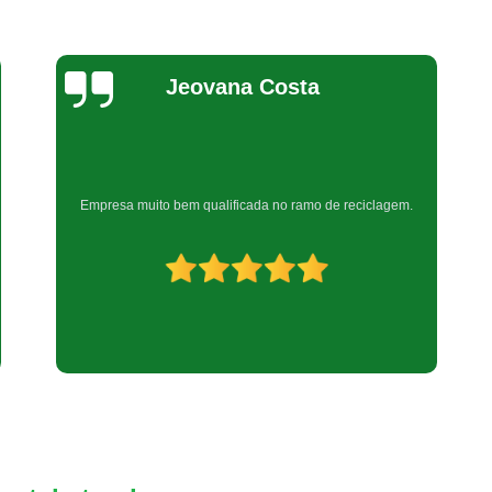
Reciclagem de Produtos Eletr
Reciclagem Equipamentos Eletrôn
Reciclagem de Equipamentos de Informáti
Bel Araujo
Reciclagem de Peças Informática
Reciclagem em Peças de Informática
Reciclagem Material Informática
Muito boa
Reciclagem Produtos de Informáti
Reciclagem de Placa Mãe
Reciclagem de Placas Eletrônicas
Recicl
Reciclagem Placas Circuito Impre
Reciclagem Placas de Circuito Impress
Reciclagem Placas Eletrônic
Reciclagem Bateria Automotiva
Reci
Reciclagem de Bateria Celular
Reci