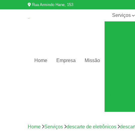
Rua Armindo Hane, 153
Serviços
Descarte d
eletrônico
Descarte d
equipament
Destruição 
Home
Empresa
Missão
dados
Destruição 
documento
Equipamen
de informáti
Logística
reversa
Reciclage
de eletrônic
Home
Serviços
descarte de eletrônicos
descart