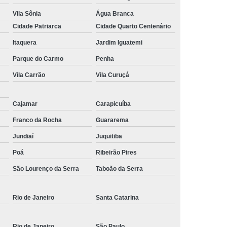
Vila Sônia
Água Branca
Cidade Patriarca
Cidade Quarto Centenário
Itaquera
Jardim Iguatemi
Parque do Carmo
Penha
Vila Carrão
Vila Curuçá
Cajamar
Carapicuíba
Franco da Rocha
Guararema
Jundiaí
Juquitiba
Poá
Ribeirão Pires
São Lourenço da Serra
Taboão da Serra
Rio de Janeiro
Santa Catarina
Rio de Janeiro
São Paulo