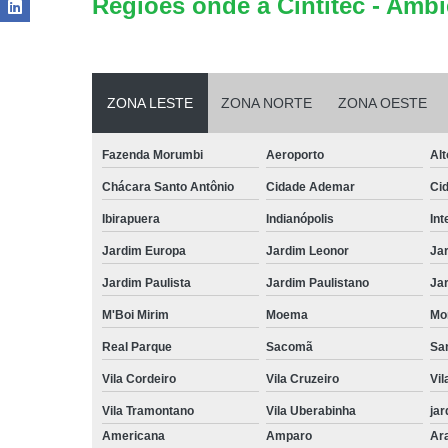
Regiões onde a Cintitec - Ambi
ZONA LESTE
ZONA NORTE
ZONA OESTE
Fazenda Morumbi
Aeroporto
Alt
Chácara Santo Antônio
Cidade Ademar
Ci
Ibirapuera
Indianópolis
Int
Jardim Europa
Jardim Leonor
Jar
Jardim Paulista
Jardim Paulistano
Jar
M'Boi Mirim
Moema
Mo
Real Parque
Sacomã
Sa
Vila Cordeiro
Vila Cruzeiro
Vil
Vila Tramontano
Vila Uberabinha
jar
Americana
Amparo
Ar