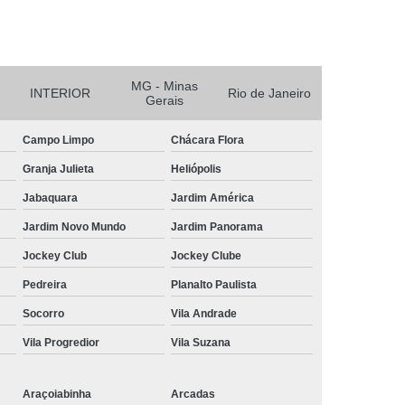
r
Reciclagem de Bateria e Pilha
nicos
Reciclagem de Baterias
MG - Minas
aterias Automotivas
INTERIOR
Rio de Janeiro
Gerais
Campo Limpo
Chácara Flora
Granja Julieta
Heliópolis
Jabaquara
Jardim América
Jardim Novo Mundo
Jardim Panorama
Jockey Club
Jockey Clube
Pedreira
Planalto Paulista
Socorro
Vila Andrade
Vila Progredior
Vila Suzana
Araçoiabinha
Arcadas