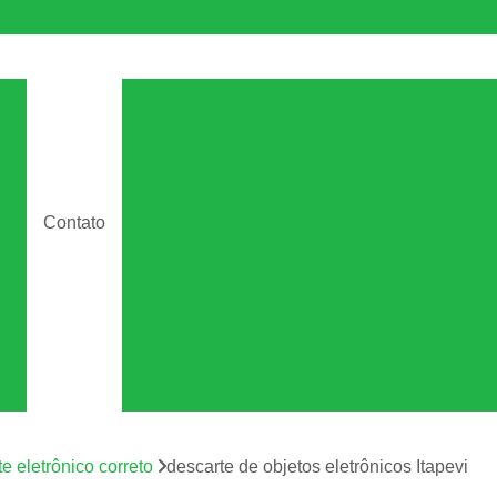
e
Descarte Aparelhos Eletrônicos
s
Descarte Correto de Aparelhos Eletrô
e
Descarte Eletroeletrônicos
os
Descarte Equipamentos Eletrô
de
Contato
Descarte Material Eletrônico
de
Descarte Resíduo Eletrônico
s
Descarte de Equipamento
to
ca
Descarte de Equipamentos de Dados
Descarte de Equipamentos de Ti
Descarte de Equipamentos Informá
m
os
e eletrônico correto
descarte de objetos eletrônicos Itapevi
Descarte Equipamentos de Armazen