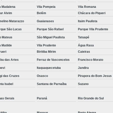
a Madalena
Vila Pompeia
Vila Romana
ur Alvim
Belém
Chácara do Piqueri
melino Matarazzo
Guaianases
Itaim Paulista
rque São Lucas
Parque São Rafael
Parque Vila Prudente
o Mateus
São Miguel Paulista
Tatuapé
a Matilde
Vila Prudente
Água Rasa
rueri
Biritiba Mirim
Caieiras
bu das Artes
Ferraz de Vasconcelos
Francisco Morato
pevi
Itaquaquecetuba
Jandira
gi das Cruzes
Osasco
Pirapora do Bom Jesus
ta Isabel
Santana de Parnaíba
Suzano
nas Gerais
Paraná
Rio Grande do Sul
itiba
Manaus
Porto Alegre