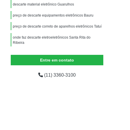
Equipamentos de Informática para Escritório
descarte material eletrônico Guarulhos
dor
Equipamentos de Informática para Ti
preço de descarte equipamentos eletrônicos Bauru
ados
Equipamentos de Informática Usados
preço de descarte correto de aparelhos eletrônicos Tatuí
mática
Empresas de Logística Reversa
onde faz descarte eletroeletrônicos Santa Rita do
presas Logística Reversa Eletrônicos
Ribeira
Logística Reversa de Pós Venda
preço de descarte resíduo eletrônico Limeira
Entre em contato
em
Logística Reversa Eletrônicos
Logística Reversa nas Empresas
(11) 3360-3100
o
Logística Reversa Reciclagem
Reciclagem Aparelhos Eletrônicos
Reciclagem de Componentes Eletrônicos
iclagem de Eletrônicos para Sucata
Reciclagem de Materiais Eletrônicos