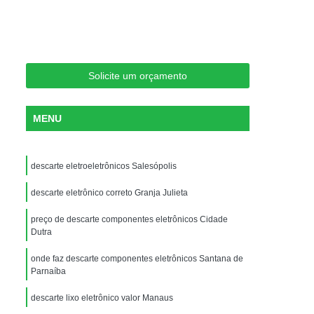
struição Dados
Destruição Dados Segura
 de Dados
Destruição de Dado
Destruição de Dados Documentada
Solicite um orçamento
Destruição de Dados Segura
Destruição de Equipamentos Dados
MENU
 Segura de Dados
Destruição de Documento
is
Destruição de Documentos Sigilosos
descarte eletroeletrônicos Salesópolis
ruição Documentos Administrativos
descarte eletrônico correto Granja Julieta
Destruição Documentos Contabilísticos
preço de descarte componentes eletrônicos Cidade
is
Destruição Documentos Públicos
Dutra
Recolha e Destruição de Documentos
onde faz descarte componentes eletrônicos Santana de
uipamentos de Informática de Servidor
Parnaíba
Equipamentos de Informática para Datacenter
descarte lixo eletrônico valor Manaus