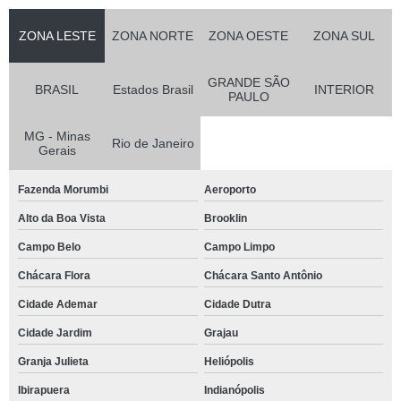
ZONA LESTE
ZONA NORTE
ZONA OESTE
ZONA SUL
GRANDE SÃO
BRASIL
Estados Brasil
INTERIOR
PAULO
MG - Minas
Rio de Janeiro
Gerais
Fazenda Morumbi
Aeroporto
Alto da Boa Vista
Brooklin
Campo Belo
Campo Limpo
Chácara Flora
Chácara Santo Antônio
Cidade Ademar
Cidade Dutra
Cidade Jardim
Grajau
Granja Julieta
Heliópolis
Ibirapuera
Indianópolis