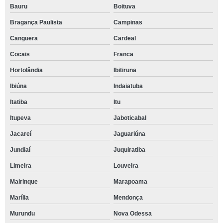
Bauru
Boituva
Bragança Paulista
Campinas
Canguera
Cardeal
Cocais
Franca
Hortolândia
Ibitiruna
Ibiúna
Indaiatuba
Itatiba
Itu
Itupeva
Jaboticabal
Jacareí
Jaguariúna
Jundiaí
Juquiratiba
Limeira
Louveira
Mairinque
Marapoama
Marília
Mendonça
Murundu
Nova Odessa