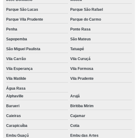
Parque São Lucas
Parque São Rafael
Parque Vila Prudente
Parque do Carmo
Penha
Ponte Rasa
Sapopemba
São Mateus
São Miguel Paulista
Tatuapé
Vila Carrão
Vila Curuçá
Vila Esperança
Vila Formosa
Vila Matilde
Vila Prudente
Água Rasa
Alphaville
Arujá
Barueri
Biritiba Mirim
Caieiras
Cajamar
Carapicuíba
Cotia
Embu Guaçú
Embu das Artes