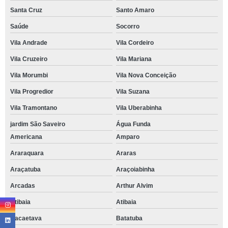
Santa Cruz
Santo Amaro
Saúde
Socorro
Vila Andrade
Vila Cordeiro
Vila Cruzeiro
Vila Mariana
Vila Morumbi
Vila Nova Conceição
Vila Progredior
Vila Suzana
Vila Tramontano
Vila Uberabinha
jardim São Saveiro
Água Funda
Americana
Amparo
Araraquara
Araras
Araçatuba
Araçoiabinha
Arcadas
Arthur Alvim
Atibaia
Atibaia
Bacaetava
Batatuba