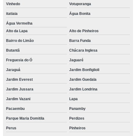
Vinhedo
Votuporanga
itatiaia
Água Bonita
Água Vermelha
Alto da Lapa
Alto de Pinheiros
Bairro do Limão
Barra Funda
Butantã
Chácara Inglesa
Freguesia do Ó
Jaguaré
Jaraguá
Jardim Bonfiglioli
Jardim Everest
Jardim Guedala
Jardim Jussara
Jardim Londrina
Jardim Vazani
Lapa
Pacaembu
Panamby
Parque Maria Domitila
Perdizes
Perus
Pinheiros