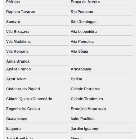
Pirituba
Praça da Arvore
Raposo Tavares
Rio Pequeno
Sumaré
São Domingos
Vila Boaçava
Vila Leopoldina
Vila Madalena
Vila Pompeia
Vila Romana
Vila Sônia
Água Branca
Anália Franco
Aricanduva
Artur Alvim
Belém
Chácara do Piqueri
Cidade Patriarca
Cidade Quarto Centenário
Cidade Tiradentes
Engenheiro Goulart
Ermelino Matarazzo
Guaianases
Itaim Paulista
Itaquera
Jardim Iguatemi
José Bonifácio
Mooca