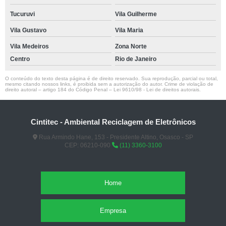
Tucuruvi
Vila Guilherme
Vila Gustavo
Vila Maria
Vila Medeiros
Zona Norte
Centro
Rio de Janeiro
O conteúdo do texto desta página é de direito reservado. Sua reprodução, parcial ou total,
mesmo citando nossos links, é proibida sem a autorização do autor. Crime de violação de
direito autoral – artigo 184 do Código Penal –
Lei 9610/98 - Lei de direitos autorais
.
Cintitec - Ambiental Reciclagem de Eletrônicos
Rua Armindo Hane, 153 - Presidente Altino, Osasco - SP
CEP: 06210-090
(11) 3360-3100
Home
Empresa