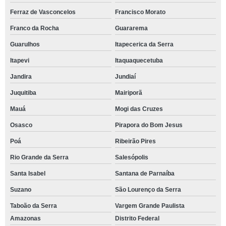
Ferraz de Vasconcelos
Francisco Morato
Franco da Rocha
Guararema
Guarulhos
Itapecerica da Serra
Itapevi
Itaquaquecetuba
Jandira
Jundiaí
Juquitiba
Mairiporã
Mauá
Mogi das Cruzes
Osasco
Pirapora do Bom Jesus
Poá
Ribeirão Pires
Rio Grande da Serra
Salesópolis
Santa Isabel
Santana de Parnaíba
Suzano
São Lourenço da Serra
Taboão da Serra
Vargem Grande Paulista
Amazonas
Distrito Federal