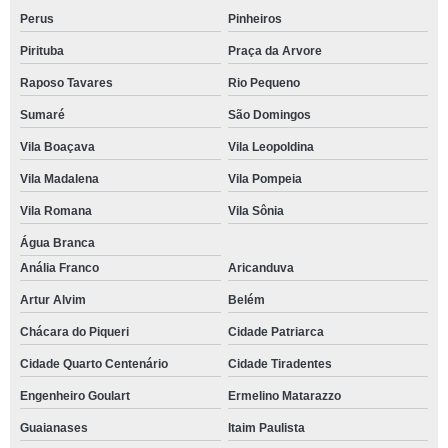
Perus
Pinheiros
Pirituba
Praça da Arvore
Raposo Tavares
Rio Pequeno
Sumaré
São Domingos
Vila Boaçava
Vila Leopoldina
Vila Madalena
Vila Pompeia
Vila Romana
Vila Sônia
Água Branca
Anália Franco
Aricanduva
Artur Alvim
Belém
Chácara do Piqueri
Cidade Patriarca
Cidade Quarto Centenário
Cidade Tiradentes
Engenheiro Goulart
Ermelino Matarazzo
Guaianases
Itaim Paulista