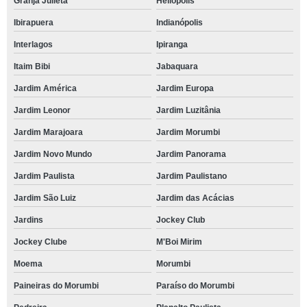
Granja Julieta
Heliópolis
Ibirapuera
Indianópolis
Interlagos
Ipiranga
Itaim Bibi
Jabaquara
Jardim América
Jardim Europa
Jardim Leonor
Jardim Luzitânia
Jardim Marajoara
Jardim Morumbi
Jardim Novo Mundo
Jardim Panorama
Jardim Paulista
Jardim Paulistano
Jardim São Luiz
Jardim das Acácias
Jardins
Jockey Club
Jockey Clube
M'Boi Mirim
Moema
Morumbi
Paineiras do Morumbi
Paraíso do Morumbi