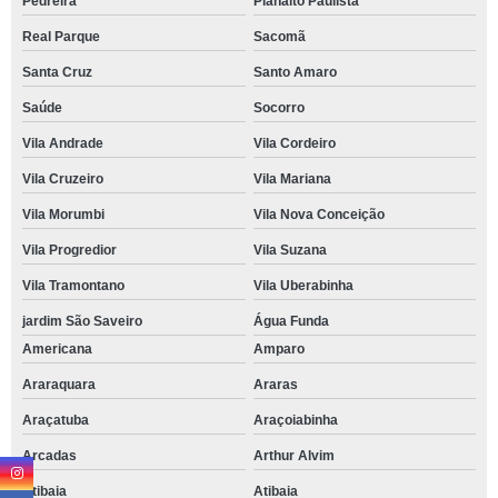
Pedreira
Planalto Paulista
Real Parque
Sacomã
Santa Cruz
Santo Amaro
Saúde
Socorro
Vila Andrade
Vila Cordeiro
Vila Cruzeiro
Vila Mariana
Vila Morumbi
Vila Nova Conceição
Vila Progredior
Vila Suzana
Vila Tramontano
Vila Uberabinha
jardim São Saveiro
Água Funda
Americana
Amparo
Araraquara
Araras
Araçatuba
Araçoiabinha
Arcadas
Arthur Alvim
Atibaia
Atibaia