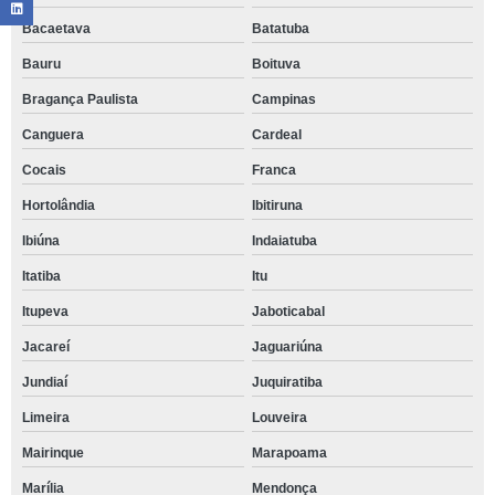
Bacaetava
Batatuba
Bauru
Boituva
Bragança Paulista
Campinas
Canguera
Cardeal
Cocais
Franca
Hortolândia
Ibitiruna
Ibiúna
Indaiatuba
Itatiba
Itu
Itupeva
Jaboticabal
Jacareí
Jaguariúna
Jundiaí
Juquiratiba
Limeira
Louveira
Mairinque
Marapoama
Marília
Mendonça