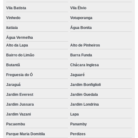
Vila Batista
Vila Élvio
Vinhedo
Votuporanga
itatiaia
Água Bonita
Água Vermelha
Alto da Lapa
Alto de Pinheiros
Bairro do Limão
Barra Funda
Butantã
Chácara Inglesa
Freguesia do Ó
Jaguaré
Jaraguá
Jardim Bonfiglioli
Jardim Everest
Jardim Guedala
Jardim Jussara
Jardim Londrina
Jardim Vazani
Lapa
Pacaembu
Panamby
Parque Maria Domitila
Perdizes