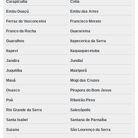
Carapicuíba
Cotia
Embu Guaçú
Embu das Artes
Ferraz de Vasconcelos
Francisco Morato
Franco da Rocha
Guararema
Guarulhos
Itapecerica da Serra
Itapevi
Itaquaquecetuba
Jandira
Jundiaí
Juquitiba
Mairiporã
Mauá
Mogi das Cruzes
Osasco
Pirapora do Bom Jesus
Poá
Ribeirão Pires
Rio Grande da Serra
Salesópolis
Santa Isabel
Santana de Parnaíba
Suzano
São Lourenço da Serra