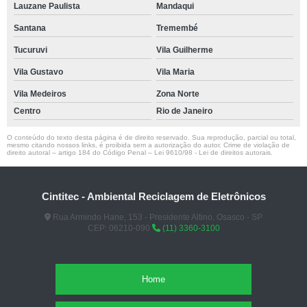
Lauzane Paulista
Mandaqui
Santana
Tremembé
Tucuruvi
Vila Guilherme
Vila Gustavo
Vila Maria
Vila Medeiros
Zona Norte
Centro
Rio de Janeiro
O conteúdo do texto desta página é de direito reservado. Sua reprodução, parcial ou total,
mesmo citando nossos links, é proibida sem a autorização do autor. Crime de violação de
direito autoral – artigo 184 do Código Penal –
Lei 9610/98 - Lei de direitos autorais
.
Cintitec - Ambiental Reciclagem de Eletrônicos
Rua Armindo Hane, 153 - Presidente Altino, Osasco - SP
CEP: 06210-090
(11) 3360-3100
Home