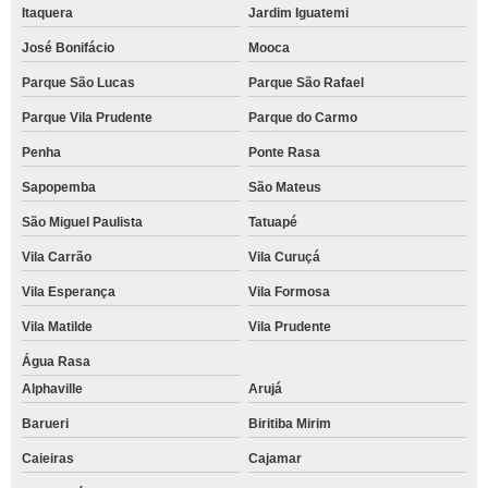
Itaquera
Jardim Iguatemi
José Bonifácio
Mooca
Parque São Lucas
Parque São Rafael
Parque Vila Prudente
Parque do Carmo
Penha
Ponte Rasa
Sapopemba
São Mateus
São Miguel Paulista
Tatuapé
Vila Carrão
Vila Curuçá
Vila Esperança
Vila Formosa
Vila Matilde
Vila Prudente
Água Rasa
Alphaville
Arujá
Barueri
Biritiba Mirim
Caieiras
Cajamar