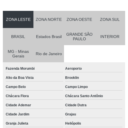
ZONA LESTE
ZONA NORTE
ZONA OESTE
ZONA SUL
GRANDE SÃO
BRASIL
Estados Brasil
INTERIOR
PAULO
MG - Minas
Rio de Janeiro
Gerais
Fazenda Morumbi
Aeroporto
Alto da Boa Vista
Brooklin
Campo Belo
Campo Limpo
Chácara Flora
Chácara Santo Antônio
Cidade Ademar
Cidade Dutra
Cidade Jardim
Grajau
Granja Julieta
Heliópolis