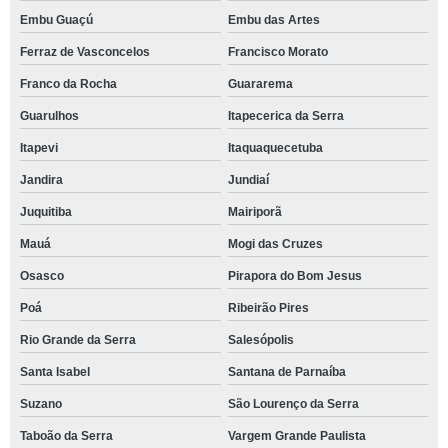
Embu Guaçú
Embu das Artes
Ferraz de Vasconcelos
Francisco Morato
Franco da Rocha
Guararema
Guarulhos
Itapecerica da Serra
Itapevi
Itaquaquecetuba
Jandira
Jundiaí
Juquitiba
Mairiporã
Mauá
Mogi das Cruzes
Osasco
Pirapora do Bom Jesus
Poá
Ribeirão Pires
Rio Grande da Serra
Salesópolis
Santa Isabel
Santana de Parnaíba
Suzano
São Lourenço da Serra
Taboão da Serra
Vargem Grande Paulista