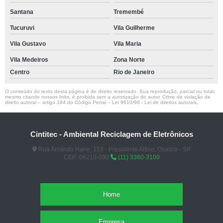
Santana
Tremembé
Tucuruvi
Vila Guilherme
Vila Gustavo
Vila Maria
Vila Medeiros
Zona Norte
Centro
Rio de Janeiro
O conteúdo do texto desta página é de direito reservado. Sua reprodução, parcial ou total,
mesmo citando nossos links, é proibida sem a autorização do autor. Crime de violação de
direito autoral – artigo 184 do Código Penal –
Lei 9610/98 - Lei de direitos autorais
.
Cintitec - Ambiental Reciclagem de Eletrônicos
Rua Armindo Hane, 153 - Presidente Altino, Osasco - SP
CEP: 06210-090
(11) 3360-3100
Home
Empresa