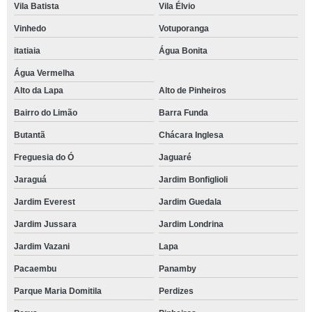
Vila Batista
Vila Élvio
Vinhedo
Votuporanga
itatiaia
Água Bonita
Água Vermelha
Alto da Lapa
Alto de Pinheiros
Bairro do Limão
Barra Funda
Butantã
Chácara Inglesa
Freguesia do Ó
Jaguaré
Jaraguá
Jardim Bonfiglioli
Jardim Everest
Jardim Guedala
Jardim Jussara
Jardim Londrina
Jardim Vazani
Lapa
Pacaembu
Panamby
Parque Maria Domitila
Perdizes