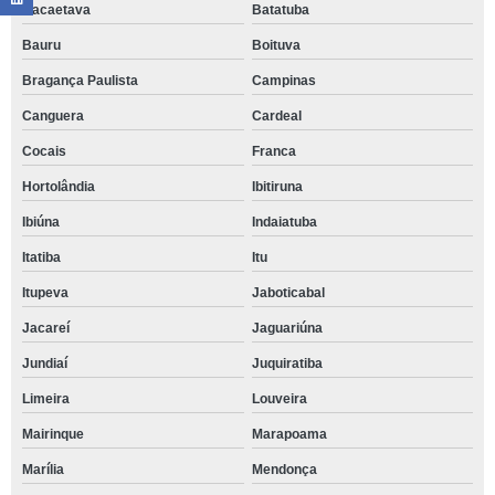
Bacaetava
Batatuba
Bauru
Boituva
Bragança Paulista
Campinas
Canguera
Cardeal
Cocais
Franca
Hortolândia
Ibitiruna
Ibiúna
Indaiatuba
Itatiba
Itu
Itupeva
Jaboticabal
Jacareí
Jaguariúna
Jundiaí
Juquiratiba
Limeira
Louveira
Mairinque
Marapoama
Marília
Mendonça