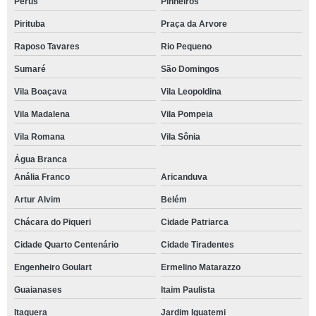
Perus
Pinheiros
Pirituba
Praça da Arvore
Raposo Tavares
Rio Pequeno
Sumaré
São Domingos
Vila Boaçava
Vila Leopoldina
Vila Madalena
Vila Pompeia
Vila Romana
Vila Sônia
Água Branca
Anália Franco
Aricanduva
Artur Alvim
Belém
Chácara do Piqueri
Cidade Patriarca
Cidade Quarto Centenário
Cidade Tiradentes
Engenheiro Goulart
Ermelino Matarazzo
Guaianases
Itaim Paulista
Itaquera
Jardim Iguatemi