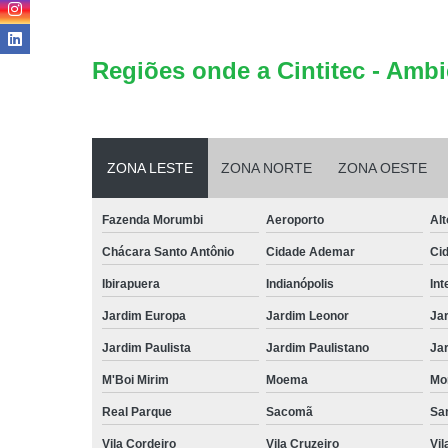
Regiões onde a Cintitec - Ambi
ZONA LESTE
ZONA NORTE
ZONA OESTE
Fazenda Morumbi
Aeroporto
Alt
Chácara Santo Antônio
Cidade Ademar
Ci
Ibirapuera
Indianópolis
Int
Jardim Europa
Jardim Leonor
Jar
Jardim Paulista
Jardim Paulistano
Jar
M'Boi Mirim
Moema
Mo
Real Parque
Sacomã
Sa
Vila Cordeiro
Vila Cruzeiro
Vil