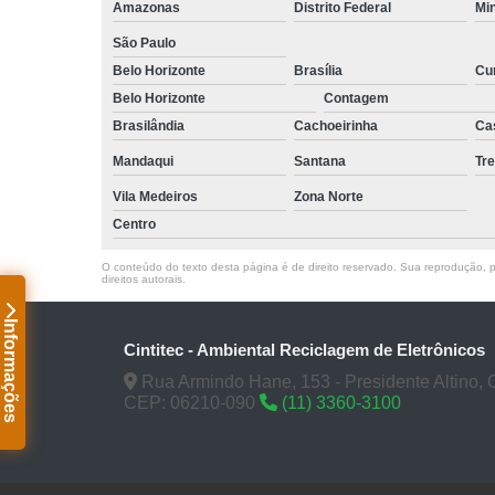
Amazonas
Distrito Federal
Mi
São Paulo
Belo Horizonte
Brasília
Cur
Belo Horizonte
Contagem
Brasilândia
Cachoeirinha
Ca
Mandaqui
Santana
Tr
Vila Medeiros
Zona Norte
Centro
O conteúdo do texto desta página é de direito reservado. Sua reprodução, pa
direitos autorais
.
Informações
Cintitec - Ambiental Reciclagem de Eletrônicos
Rua Armindo Hane, 153 - Presidente Altino, 
CEP: 06210-090
(11) 3360-3100