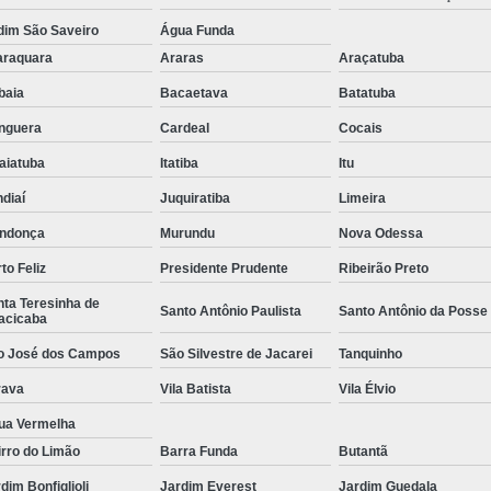
dim São Saveiro
Água Funda
araquara
Araras
Araçatuba
ibaia
Bacaetava
Batatuba
nguera
Cardeal
Cocais
aiatuba
Itatiba
Itu
diaí
Juquiratiba
Limeira
ndonça
Murundu
Nova Odessa
to Feliz
Presidente Prudente
Ribeirão Preto
ta Teresinha de
Santo Antônio Paulista
Santo Antônio da Posse
acicaba
o José dos Campos
São Silvestre de Jacarei
Tanquinho
rava
Vila Batista
Vila Élvio
ua Vermelha
rro do Limão
Barra Funda
Butantã
dim Bonfiglioli
Jardim Everest
Jardim Guedala