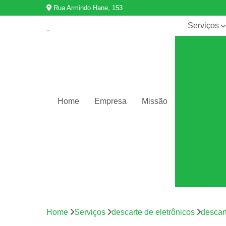
Rua Armindo Hane, 153
Serviços
Descarte d
eletrônico
Descarte d
equipament
Destruição 
Home
Empresa
Missão
dados
Destruição 
documento
Equipamen
de informáti
Logística
reversa
Reciclage
de eletrônic
Home
Serviços
descarte de eletrônicos
descar