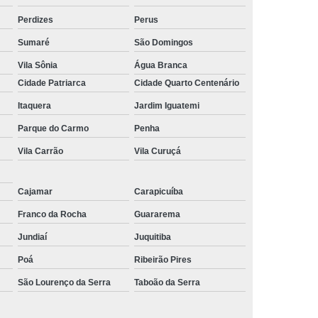
Perdizes
Perus
Sumaré
São Domingos
Vila Sônia
Água Branca
Cidade Patriarca
Cidade Quarto Centenário
Itaquera
Jardim Iguatemi
Parque do Carmo
Penha
Vila Carrão
Vila Curuçá
Cajamar
Carapicuíba
Franco da Rocha
Guararema
Jundiaí
Juquitiba
Poá
Ribeirão Pires
São Lourenço da Serra
Taboão da Serra