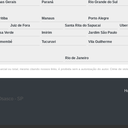
nas Gerais
Paraná
Rio Grande do Sul
itiba
Manaus
Porto Alegre
Juiz de Fora
Santa Rita do Sapucai
Ube
sa Verde
Imirim
Jardim São Paulo
emembé
Tucuruvi
Vila Guilherme
Rio de Janeiro
rcial ou total, mesmo citando nossos links, é proibida sem a autorização do autor. Crime de viol
H
Osasco - SP