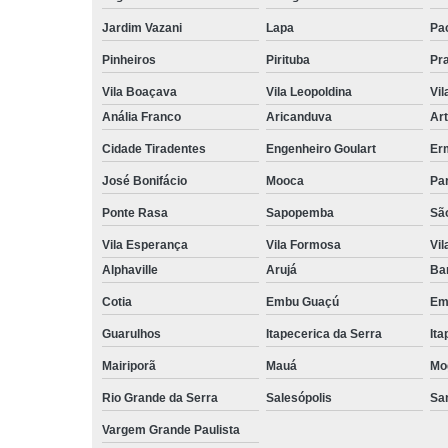
Jardim Vazani
Lapa
Pa
Pinheiros
Pirituba
Pr
Vila Boaçava
Vila Leopoldina
Vil
Anália Franco
Aricanduva
Art
Cidade Tiradentes
Engenheiro Goulart
Er
José Bonifácio
Mooca
Pa
Ponte Rasa
Sapopemba
Sã
Vila Esperança
Vila Formosa
Vil
Alphaville
Arujá
Ba
Cotia
Embu Guaçú
Em
Guarulhos
Itapecerica da Serra
Ita
Mairiporã
Mauá
Mo
Rio Grande da Serra
Salesópolis
San
Vargem Grande Paulista