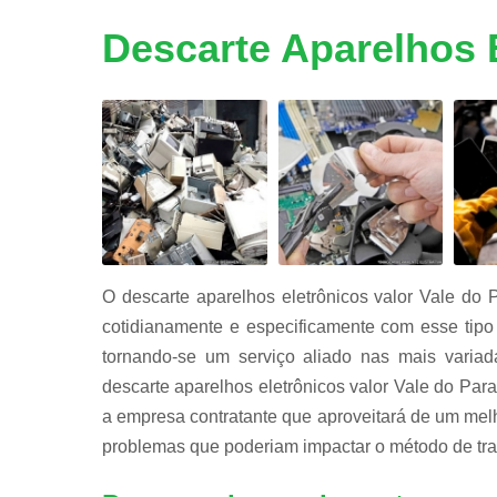
Reciclage
de peças d
Descarte Aparelhos E
informátic
Reciclage
de placas
Reciclagen
de bateria
O descarte aparelhos eletrônicos valor Vale do 
cotidianamente e especificamente com esse tipo 
tornando-se um serviço aliado nas mais variad
descarte aparelhos eletrônicos valor Vale do Para
a empresa contratante que aproveitará de um melh
problemas que poderiam impactar o método de tra