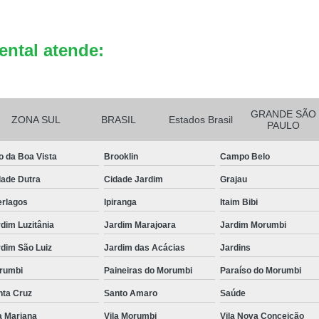
Reciclagem de Bateria de Celula
Reciclagem de Bateria Eletrô
ental atende:
Reciclagem de B
GRANDE SÃO
ZONA SUL
BRASIL
Estados Brasil
PAULO
o da Boa Vista
Brooklin
Campo Belo
dade Dutra
Cidade Jardim
Grajau
erlagos
Ipiranga
Itaim Bibi
dim Luzitânia
Jardim Marajoara
Jardim Morumbi
dim São Luiz
Jardim das Acácias
Jardins
rumbi
Paineiras do Morumbi
Paraíso do Morumbi
nta Cruz
Santo Amaro
Saúde
a Mariana
Vila Morumbi
Vila Nova Conceição