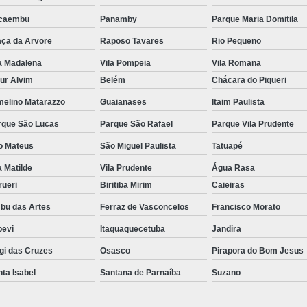
caembu
Panamby
Parque Maria Domitila
aça da Arvore
Raposo Tavares
Rio Pequeno
a Madalena
Vila Pompeia
Vila Romana
ur Alvim
Belém
Chácara do Piqueri
melino Matarazzo
Guaianases
Itaim Paulista
rque São Lucas
Parque São Rafael
Parque Vila Prudente
o Mateus
São Miguel Paulista
Tatuapé
a Matilde
Vila Prudente
Água Rasa
rueri
Biritiba Mirim
Caieiras
bu das Artes
Ferraz de Vasconcelos
Francisco Morato
pevi
Itaquaquecetuba
Jandira
gi das Cruzes
Osasco
Pirapora do Bom Jesus
ta Isabel
Santana de Parnaíba
Suzano