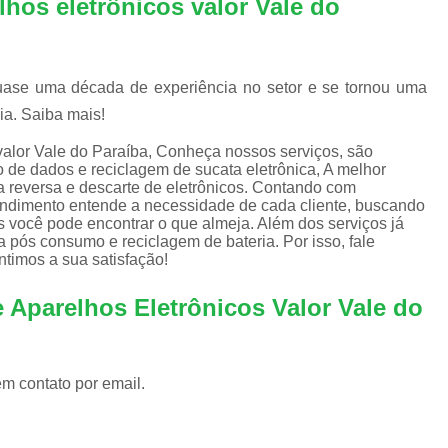
hos eletrônicos valor Vale do
Equipamentos de Informática para Empresa
Equipamentos de Informática para Servi
Equipamentos de Informática Recondicion
uase uma década de experiência no setor e se tornou uma
Equipamentos e Suprimentos de Infor
ia. Saiba mais!
Empresas Logística Reversa
Em
 valor Vale do Paraíba, Conheça nossos serviços, são
 de dados e reciclagem de sucata eletrônica, A melhor
Logística Reversa de Eletrônicos
 reversa e descarte de eletrônicos. Contando com
eendimento entende a necessidade de cada cliente, buscando
Logística Reversa de Reciclag
s você pode encontrar o que almeja. Além dos serviços já
 pós consumo e reciclagem de bateria. Por isso, fale
Logística Reversa Lixo Eletrônico
timos a sua satisfação!
Logística Reversa Pós Consum
 Aparelhos Eletrônicos Valor Vale do
Empresa de Reciclagem Eletrônica
Reciclagem Componentes Eletrônicos
Reciclagem de Eletrônico
Rec
em contato por email.
Reciclagem de Lixos Eletrônicos