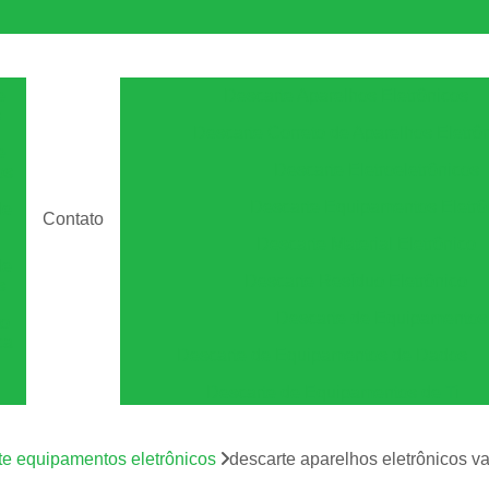
e
Descarte Aparelhos Eletrônicos
s
Descarte Correto de Aparelhos Eletrô
e
Descarte Eletroeletrônicos
os
Descarte Equipamentos Eletrô
de
Contato
Descarte Material Eletrônico
de
Descarte Resíduo Eletrônico
s
Descarte de Equipamento
to
ca
Descarte de Equipamentos de Dados
Descarte de Equipamentos de Ti
Descarte de Equipamentos Informá
m
os
te equipamentos eletrônicos
descarte aparelhos eletrônicos va
Descarte Equipamentos de Armazen