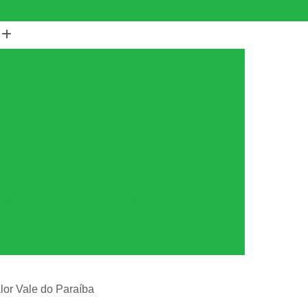
(11) 3360-3100
Descarte Componentes Eletrônicos
nicos
Descarte de Objetos Eletrônicos
Descarte Eletrônico Correto
nicos
Descarte Lixo Eletrônico
Descarte Produtos Eletrônicos
Descarte de Aparelhos Celulares
s de Armazenamento de Dados
Descarte de Equipamentos de Informática
Descarte de Equipamentos Eletrônicos
tica
Descarte de Equipamentos Ti
lor Vale do Paraíba
amento
Descarte Equipamentos de Ti