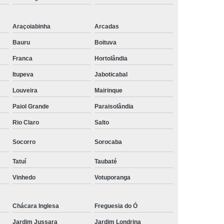
Araçoiabinha
Arcadas
Bauru
Boituva
Franca
Hortolândia
Itupeva
Jaboticabal
Louveira
Mairinque
Paiol Grande
Paraisolândia
Rio Claro
Salto
Socorro
Sorocaba
Tatuí
Taubaté
Vinhedo
Votuporanga
Chácara Inglesa
Freguesia do Ó
Jardim Jussara
Jardim Londrina