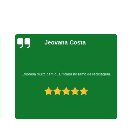
Reciclagem de Produtos Eletr
Reciclagem Equipamentos Eletrôn
Reciclagem de Equipamentos de Informáti
Reciclagem de Peças Informática
Reciclagem em Peças de Informática
Bel Araujo
Reciclagem Material Informática
Reciclagem Produtos de Informáti
Reciclagem de Placa Mãe
Muito boa
Reciclagem de Placas Eletrônicas
Recicl
Reciclagem Placas Circuito Impre
Reciclagem Placas de Circuito Impress
Reciclagem Placas Eletrônic
Reciclagem Bateria Automotiva
Reci
Reciclagem de Bateria Celular
Reci