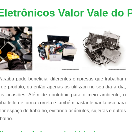
m
Descarte Equipamentos Informática
De
e
letrônicos Valor Vale do 
a
Destruição de Armazenadores
m
Destruição de Dados Digitais
Destruição de Dados e Hd's
s
s
Destruição de Dados Trituração
Destruição de Fita Magnética
Destruição
Destruição de Documentos Confidencia
Destruição Documentos
Dest
Paraíba pode beneficiar diferentes empresas que trabalham
Destruição Documentos Confidenciais
de produto, ou então apenas os utilizam no seu dia a dia,
Destruição Documentos Empresaria
as ocasiões. Além de contribuir para o meio ambiente, o
íba feito de forma correta é também bastante vantajoso para
Destruir Documentos Confidenciais
or espaço de trabalho, evitando acúmulos, sujeiras e outros
Equipamentos de Informática
Eq
balho.
Equipamentos de Informática no Atacado