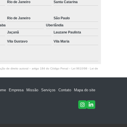
Rio de Janeiro
Santa Catarina
Rio de Janeiro
São Paulo
raba
Uberlândia
Jaçanã
Lauzane Paulista
Vila Gustavo
Vila Maria
ação de direito autoral – artigo 184 do Código Penal –
Lei 9610/98 - Lei de
ome
Empresa
Missão
Serviços
Contato
Mapa do site