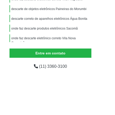
Equipamentos de Informática para Escritório
descarte de objetos eletrônicos Paineiras do Morumbi
dor
Equipamentos de Informática para Ti
descarte correto de aparelhos eletrônicos Água Bonita
ados
Equipamentos de Informática Usados
mática
Empresas de Logística Reversa
onde faz descarte produtos eletrônicos Sacomã
presas Logística Reversa Eletrônicos
onde faz descarte eletrônico correto Vila Nova
Conceição
Logística Reversa de Pós Venda
Entre em contato
em
Logística Reversa Eletrônicos
Logística Reversa nas Empresas
(11) 3360-3100
o
Logística Reversa Reciclagem
Reciclagem Aparelhos Eletrônicos
Reciclagem de Componentes Eletrônicos
iclagem de Eletrônicos para Sucata
Reciclagem de Materiais Eletrônicos