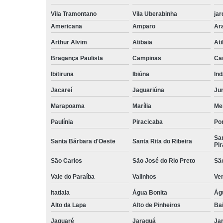
Vila Tramontano
Vila Uberabinha
jar
Americana
Amparo
Ar
Arthur Alvim
Atibaia
At
Bragança Paulista
Campinas
Ca
Ibitiruna
Ibiúna
Ind
Jacareí
Jaguariúna
Jun
Marapoama
Marília
Me
Paulínia
Piracicaba
Por
San
Santa Bárbara d'Oeste
Santa Rita do Ribeira
Pir
São Carlos
São José do Rio Preto
Sã
Vale do Paraíba
Valinhos
Ve
itatiaia
Água Bonita
Ág
Alto da Lapa
Alto de Pinheiros
Bai
Jaguaré
Jaraguá
Jar