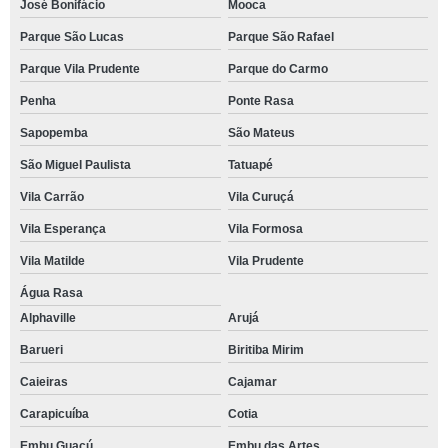
José Bonifácio
Mooca
Parque São Lucas
Parque São Rafael
Parque Vila Prudente
Parque do Carmo
Penha
Ponte Rasa
Sapopemba
São Mateus
São Miguel Paulista
Tatuapé
Vila Carrão
Vila Curuçá
Vila Esperança
Vila Formosa
Vila Matilde
Vila Prudente
Água Rasa
Alphaville
Arujá
Barueri
Biritiba Mirim
Caieiras
Cajamar
Carapicuíba
Cotia
Embu Guaçú
Embu das Artes