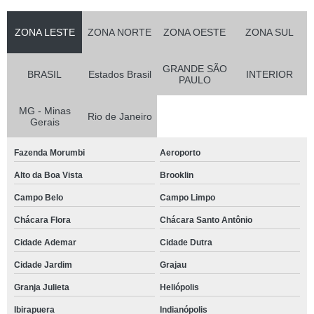
ZONA LESTE
ZONA NORTE
ZONA OESTE
ZONA SUL
GRANDE SÃO
BRASIL
Estados Brasil
INTERIOR
PAULO
MG - Minas
Rio de Janeiro
Gerais
Fazenda Morumbi
Aeroporto
Alto da Boa Vista
Brooklin
Campo Belo
Campo Limpo
Chácara Flora
Chácara Santo Antônio
Cidade Ademar
Cidade Dutra
Cidade Jardim
Grajau
Granja Julieta
Heliópolis
Ibirapuera
Indianópolis