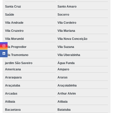
Santa Cruz
Santo Amaro
Saúde
Socorro
Vila Andrade
Vila Cordeiro
Vila Cruzeiro
Vila Mariana
Vila Morumbi
Vila Nova Conceição
Vila Progredior
Vila Suzana
Vila Tramontano
Vila Uberabinha
jardim São Saveiro
Água Funda
Americana
Amparo
Araraquara
Araras
Araçatuba
Araçoiabinha
Arcadas
Arthur Alvim
Atibaia
Atibaia
Bacaetava
Batatuba