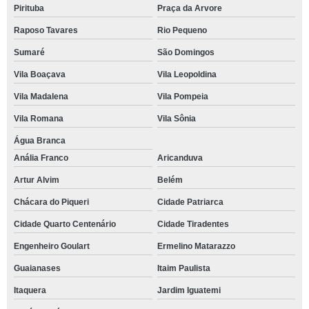
Pirituba
Praça da Arvore
Raposo Tavares
Rio Pequeno
Sumaré
São Domingos
Vila Boaçava
Vila Leopoldina
Vila Madalena
Vila Pompeia
Vila Romana
Vila Sônia
Água Branca
Anália Franco
Aricanduva
Artur Alvim
Belém
Chácara do Piqueri
Cidade Patriarca
Cidade Quarto Centenário
Cidade Tiradentes
Engenheiro Goulart
Ermelino Matarazzo
Guaianases
Itaim Paulista
Itaquera
Jardim Iguatemi