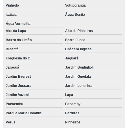
Vinhedo
Votuporanga
itatiaia
Água Bonita
Água Vermelha
Alto da Lapa
Alto de Pinheiros
Bairro do Limão
Barra Funda
Butantã
Chácara Inglesa
Freguesia do Ó
Jaguaré
Jaraguá
Jardim Bonfiglioli
Jardim Everest
Jardim Guedala
Jardim Jussara
Jardim Londrina
Jardim Vazani
Lapa
Pacaembu
Panamby
Parque Maria Domitila
Perdizes
Perus
Pinheiros