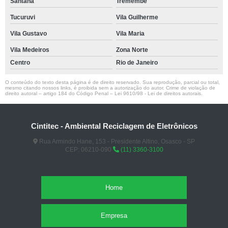
Santana
Tremembé
Tucuruvi
Vila Guilherme
Vila Gustavo
Vila Maria
Vila Medeiros
Zona Norte
Centro
Rio de Janeiro
O conteúdo do texto desta página é de direito reservado. Sua reprodução, parcial ou total,
mesmo citando nossos links, é proibida sem a autorização do autor. Crime de violação de
direito autoral – artigo 184 do Código Penal –
Lei 9610/98 - Lei de direitos autorais
.
Cintitec - Ambiental Reciclagem de Eletrônicos
Rua Armindo Hane, 153 - Presidente Altino, Osasco - SP
CEP: 06210-090
(11) 3360-3100
Home
Empresa