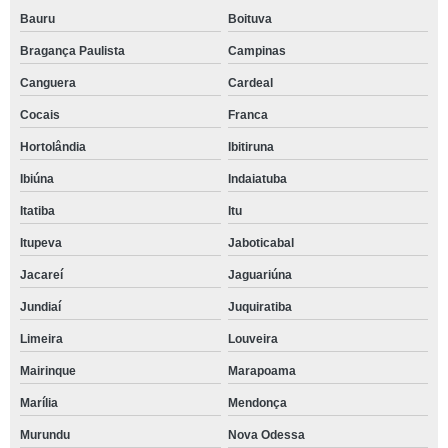
Bauru
Boituva
Bragança Paulista
Campinas
Canguera
Cardeal
Cocais
Franca
Hortolândia
Ibitiruna
Ibiúna
Indaiatuba
Itatiba
Itu
Itupeva
Jaboticabal
Jacareí
Jaguariúna
Jundiaí
Juquiratiba
Limeira
Louveira
Mairinque
Marapoama
Marília
Mendonça
Murundu
Nova Odessa