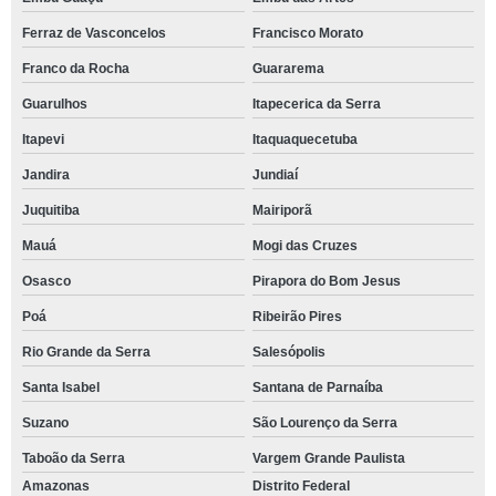
Ferraz de Vasconcelos
Francisco Morato
Franco da Rocha
Guararema
Guarulhos
Itapecerica da Serra
Itapevi
Itaquaquecetuba
Jandira
Jundiaí
Juquitiba
Mairiporã
Mauá
Mogi das Cruzes
Osasco
Pirapora do Bom Jesus
Poá
Ribeirão Pires
Rio Grande da Serra
Salesópolis
Santa Isabel
Santana de Parnaíba
Suzano
São Lourenço da Serra
Taboão da Serra
Vargem Grande Paulista
Amazonas
Distrito Federal