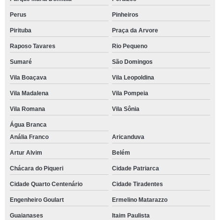
Perus
Pinheiros
Pirituba
Praça da Arvore
Raposo Tavares
Rio Pequeno
Sumaré
São Domingos
Vila Boaçava
Vila Leopoldina
Vila Madalena
Vila Pompeia
Vila Romana
Vila Sônia
Água Branca
Anália Franco
Aricanduva
Artur Alvim
Belém
Chácara do Piqueri
Cidade Patriarca
Cidade Quarto Centenário
Cidade Tiradentes
Engenheiro Goulart
Ermelino Matarazzo
Guaianases
Itaim Paulista