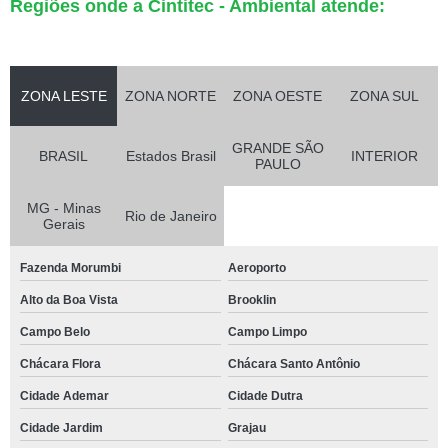
Regiões onde a Cintitec - Ambiental atende:
ZONA LESTE
ZONA NORTE
ZONA OESTE
ZONA SUL
GRANDE SÃO
BRASIL
Estados Brasil
INTERIOR
PAULO
MG - Minas
Rio de Janeiro
Gerais
Fazenda Morumbi
Aeroporto
Alto da Boa Vista
Brooklin
Campo Belo
Campo Limpo
Chácara Flora
Chácara Santo Antônio
Cidade Ademar
Cidade Dutra
Cidade Jardim
Grajau