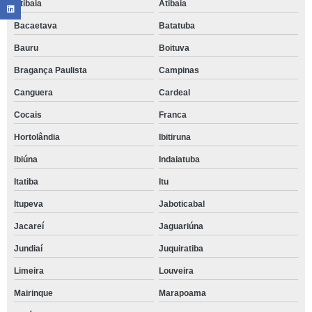
Atibaia
Atibaia
Bacaetava
Batatuba
Bauru
Boituva
Bragança Paulista
Campinas
Canguera
Cardeal
Cocais
Franca
Hortolândia
Ibitiruna
Ibiúna
Indaiatuba
Itatiba
Itu
Itupeva
Jaboticabal
Jacareí
Jaguariúna
Jundiaí
Juquiratiba
Limeira
Louveira
Mairinque
Marapoama