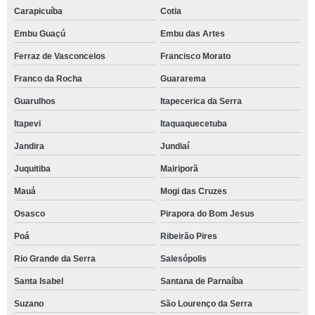
Carapicuíba
Cotia
Embu Guaçú
Embu das Artes
Ferraz de Vasconcelos
Francisco Morato
Franco da Rocha
Guararema
Guarulhos
Itapecerica da Serra
Itapevi
Itaquaquecetuba
Jandira
Jundiaí
Juquitiba
Mairiporã
Mauá
Mogi das Cruzes
Osasco
Pirapora do Bom Jesus
Poá
Ribeirão Pires
Rio Grande da Serra
Salesópolis
Santa Isabel
Santana de Parnaíba
Suzano
São Lourenço da Serra