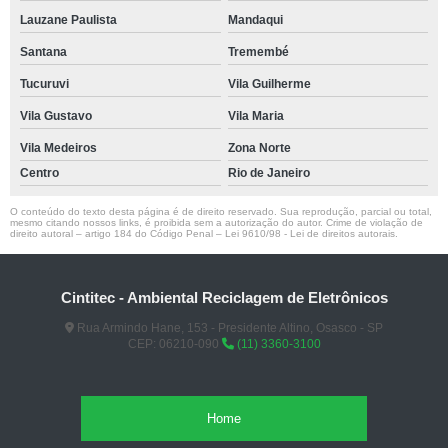
Lauzane Paulista
Mandaqui
Santana
Tremembé
Tucuruvi
Vila Guilherme
Vila Gustavo
Vila Maria
Vila Medeiros
Zona Norte
Centro
Rio de Janeiro
O conteúdo do texto desta página é de direito reservado. Sua reprodução, parcial ou total,
mesmo citando nossos links, é proibida sem a autorização do autor. Crime de violação de
direito autoral – artigo 184 do Código Penal –
Lei 9610/98 - Lei de direitos autorais
.
Cintitec - Ambiental Reciclagem de Eletrônicos
Rua Armindo Hane, 153 - Presidente Altino, Osasco - SP
CEP: 06210-090
(11) 3360-3100
Home