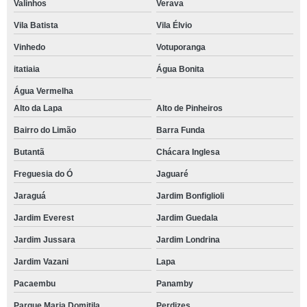
Valinhos
Verava
Vila Batista
Vila Élvio
Vinhedo
Votuporanga
itatiaia
Água Bonita
Água Vermelha
Alto da Lapa
Alto de Pinheiros
Bairro do Limão
Barra Funda
Butantã
Chácara Inglesa
Freguesia do Ó
Jaguaré
Jaraguá
Jardim Bonfiglioli
Jardim Everest
Jardim Guedala
Jardim Jussara
Jardim Londrina
Jardim Vazani
Lapa
Pacaembu
Panamby
Parque Maria Domitila
Perdizes