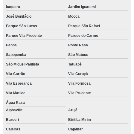
Itaquera
Jardim Iguatemi
José Bonifácio
Mooca
Parque São Lucas
Parque São Rafael
Parque Vila Prudente
Parque do Carmo
Penha
Ponte Rasa
Sapopemba
São Mateus
São Miguel Paulista
Tatuapé
Vila Carrão
Vila Curuçá
Vila Esperança
Vila Formosa
Vila Matilde
Vila Prudente
Água Rasa
Alphaville
Arujá
Barueri
Biritiba Mirim
Caieiras
Cajamar