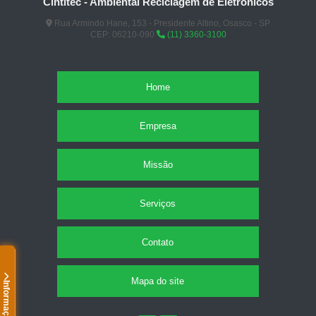
Cintitec - Ambiental Reciclagem de Eletrônicos
Rua Armindo Hane, 153 - Presidente Altino, Osasco - SP
CEP: 06210-090
(11) 3360-3100
Home
Empresa
Missão
Serviços
Contato
Mapa do site
Informações