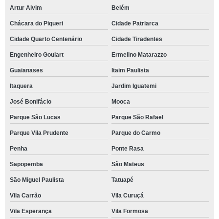
Artur Alvim
Belém
Chácara do Piqueri
Cidade Patriarca
Cidade Quarto Centenário
Cidade Tiradentes
Engenheiro Goulart
Ermelino Matarazzo
Guaianases
Itaim Paulista
Itaquera
Jardim Iguatemi
José Bonifácio
Mooca
Parque São Lucas
Parque São Rafael
Parque Vila Prudente
Parque do Carmo
Penha
Ponte Rasa
Sapopemba
São Mateus
São Miguel Paulista
Tatuapé
Vila Carrão
Vila Curuçá
Vila Esperança
Vila Formosa