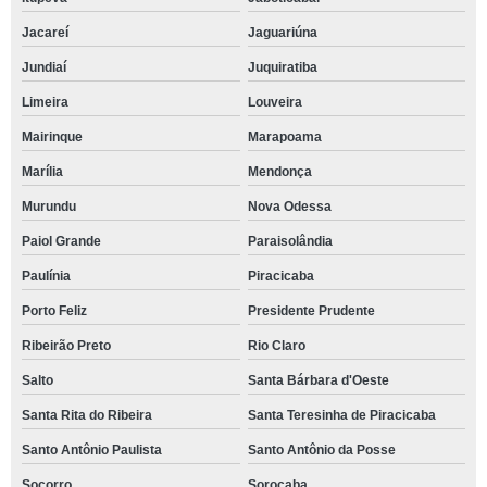
Jacareí
Jaguariúna
Jundiaí
Juquiratiba
Limeira
Louveira
Mairinque
Marapoama
Marília
Mendonça
Murundu
Nova Odessa
Paiol Grande
Paraisolândia
Paulínia
Piracicaba
Porto Feliz
Presidente Prudente
Ribeirão Preto
Rio Claro
Salto
Santa Bárbara d'Oeste
Santa Rita do Ribeira
Santa Teresinha de Piracicaba
Santo Antônio Paulista
Santo Antônio da Posse
Socorro
Sorocaba