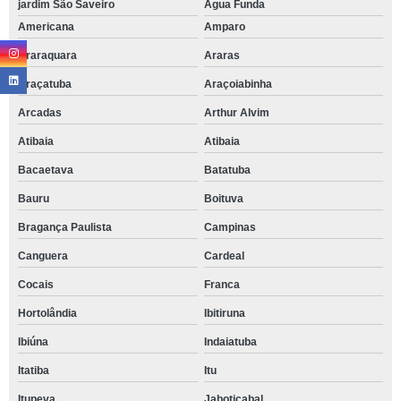
jardim São Saveiro
Água Funda
Americana
Amparo
Araraquara
Araras
Araçatuba
Araçoiabinha
Arcadas
Arthur Alvim
Atibaia
Atibaia
Bacaetava
Batatuba
Bauru
Boituva
Bragança Paulista
Campinas
Canguera
Cardeal
Cocais
Franca
Hortolândia
Ibitiruna
Ibiúna
Indaiatuba
Itatiba
Itu
Itupeva
Jaboticabal