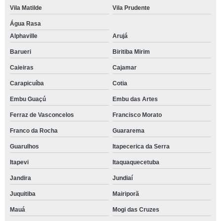
Vila Matilde
Vila Prudente
Água Rasa
Alphaville
Arujá
Barueri
Biritiba Mirim
Caieiras
Cajamar
Carapicuíba
Cotia
Embu Guaçú
Embu das Artes
Ferraz de Vasconcelos
Francisco Morato
Franco da Rocha
Guararema
Guarulhos
Itapecerica da Serra
Itapevi
Itaquaquecetuba
Jandira
Jundiaí
Juquitiba
Mairiporã
Mauá
Mogi das Cruzes