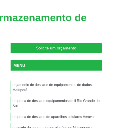
struição Dados
Destruição Dados Segura
 de Dados
Destruição de Dado
Armazenamento de
Destruição de Dados Documentada
Destruição de Dados Segura
Destruição de Equipamentos Dados
Solicite um orçamento
 Segura de Dados
Destruição de Documento
is
Destruição de Documentos Sigilosos
MENU
ruição Documentos Administrativos
Destruição Documentos Contabilísticos
orçamento de descarte de equipamentos de dados
Mairiporã
is
Destruição Documentos Públicos
Recolha e Destruição de Documentos
empresa de descarte equipamentos de ti Rio Grande do
Sul
uipamentos de Informática de Servidor
empresa de descarte de aparelhos celulares Verava
Equipamentos de Informática para Datacenter
descarte de equipamentos eletrônicos Marapoama