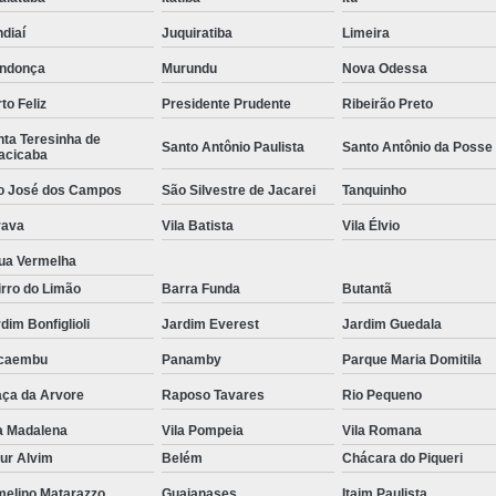
diaí
Juquiratiba
Limeira
ndonça
Murundu
Nova Odessa
to Feliz
Presidente Prudente
Ribeirão Preto
ta Teresinha de
Santo Antônio Paulista
Santo Antônio da Posse
acicaba
o José dos Campos
São Silvestre de Jacarei
Tanquinho
rava
Vila Batista
Vila Élvio
ua Vermelha
rro do Limão
Barra Funda
Butantã
dim Bonfiglioli
Jardim Everest
Jardim Guedala
caembu
Panamby
Parque Maria Domitila
aça da Arvore
Raposo Tavares
Rio Pequeno
a Madalena
Vila Pompeia
Vila Romana
ur Alvim
Belém
Chácara do Piqueri
melino Matarazzo
Guaianases
Itaim Paulista