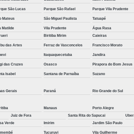
rque São Lucas
Parque São Rafael
Parque Vila Prudente
o Mateus
São Miguel Paulista
Tatuapé
a Matilde
Vila Prudente
Água Rasa
rueri
Biritiba Mirim
Caieiras
bu das Artes
Ferraz de Vasconcelos
Francisco Morato
pevi
Itaquaquecetuba
Jandira
gi das Cruzes
Osasco
Pirapora do Bom Jesus
ta Isabel
Santana de Parnaíba
Suzano
nas Gerais
Paraná
Rio Grande do Sul
itiba
Manaus
Porto Alegre
Juiz de Fora
Santa Rita do Sapucai
Ube
sa Verde
Imirim
Jardim São Paulo
emembé
Tucuruvi
Vila Guilherme