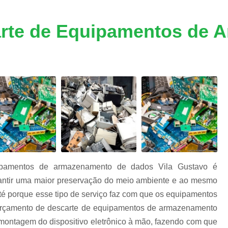
m
Descarte Equipamentos Informática
De
e
a
Destruição de Armazenadores
rte de Equipamentos de 
m
Destruição de Dados Digitais
Destruição de Dados e Hd's
s
s
Destruição de Dados Trituração
Destruição de Fita Magnética
Destruição
Destruição de Documentos Confidencia
Destruição Documentos
Dest
Destruição Documentos Confidenciais
Destruição Documentos Empresaria
ipamentos de armazenamento de dados Vila Gustavo é
Destruir Documentos Confidenciais
ntir uma maior preservação do meio ambiente e ao mesmo
té porque esse tipo de serviço faz com que os equipamentos
Equipamentos de Informática
Eq
orçamento de descarte de equipamentos de armazenamento
Equipamentos de Informática no Atacado
smontagem do dispositivo eletrônico à mão, fazendo com que