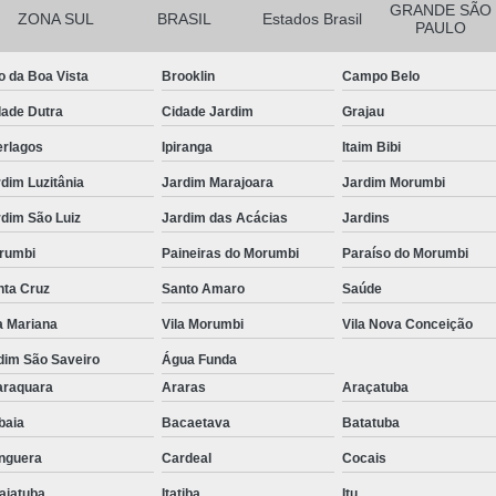
GRANDE SÃO
ZONA SUL
BRASIL
Estados Brasil
PAULO
o da Boa Vista
Brooklin
Campo Belo
dade Dutra
Cidade Jardim
Grajau
erlagos
Ipiranga
Itaim Bibi
dim Luzitânia
Jardim Marajoara
Jardim Morumbi
dim São Luiz
Jardim das Acácias
Jardins
rumbi
Paineiras do Morumbi
Paraíso do Morumbi
nta Cruz
Santo Amaro
Saúde
a Mariana
Vila Morumbi
Vila Nova Conceição
dim São Saveiro
Água Funda
araquara
Araras
Araçatuba
ibaia
Bacaetava
Batatuba
nguera
Cardeal
Cocais
aiatuba
Itatiba
Itu