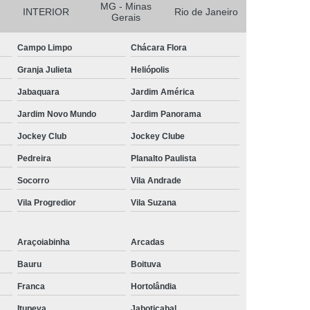
MG - Minas
INTERIOR
Rio de Janeiro
Gerais
Campo Limpo
Chácara Flora
Granja Julieta
Heliópolis
Jabaquara
Jardim América
Jardim Novo Mundo
Jardim Panorama
Jockey Club
Jockey Clube
Pedreira
Planalto Paulista
Socorro
Vila Andrade
Vila Progredior
Vila Suzana
Araçoiabinha
Arcadas
Bauru
Boituva
Franca
Hortolândia
Itupeva
Jaboticabal