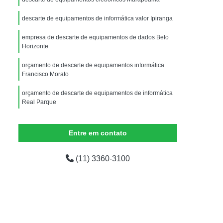
Equipamentos de Informática para Escritório
descarte de equipamentos de informática valor Ipiranga
dor
Equipamentos de Informática para Ti
ados
Equipamentos de Informática Usados
empresa de descarte de equipamentos de dados Belo
Horizonte
mática
Empresas de Logística Reversa
orçamento de descarte de equipamentos informática
presas Logística Reversa Eletrônicos
Francisco Morato
Logística Reversa de Pós Venda
orçamento de descarte de equipamentos de informática
Real Parque
em
Logística Reversa Eletrônicos
empresa de descarte de equipamentos informática
Logística Reversa nas Empresas
Indaiatuba
Entre em contato
o
Logística Reversa Reciclagem
orçamento de descarte de equipamentos eletrônicos
Reciclagem Aparelhos Eletrônicos
Granja Julieta
(11) 3360-3100
Reciclagem de Componentes Eletrônicos
iclagem de Eletrônicos para Sucata
Reciclagem de Materiais Eletrônicos