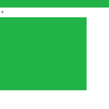
(11) 3360-3100
Descarte Componentes Eletrônicos
nicos
Descarte de Objetos Eletrônicos
Descarte Eletrônico Correto
nicos
Descarte Lixo Eletrônico
Descarte Produtos Eletrônicos
Descarte de Aparelhos Celulares
s de Armazenamento de Dados
Descarte de Equipamentos de Informática
Descarte de Equipamentos Eletrônicos
tica
Descarte de Equipamentos Ti
amento
Descarte Equipamentos de Ti