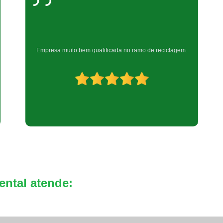
Reciclagem de Bateria de Celula
Reciclagem de Bateria Eletrô
Reciclagem de B
Muito boa
ental atende: