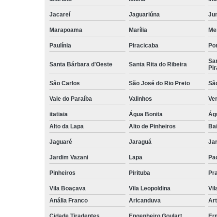
Jacareí
Jaguariúna
Jun
Marapoama
Marília
Me
Paulínia
Piracicaba
Por
San
Santa Bárbara d'Oeste
Santa Rita do Ribeira
Pir
São Carlos
São José do Rio Preto
Sã
Vale do Paraíba
Valinhos
Ve
itatiaia
Água Bonita
Ág
Alto da Lapa
Alto de Pinheiros
Bai
Jaguaré
Jaraguá
Jar
Jardim Vazani
Lapa
Pa
Pinheiros
Pirituba
Pr
Vila Boaçava
Vila Leopoldina
Vil
Anália Franco
Aricanduva
Art
Cidade Tiradentes
Engenheiro Goulart
Er