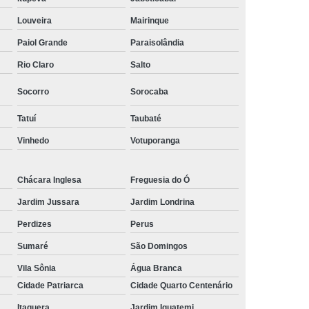
Louveira
Mairinque
Paiol Grande
Paraisolândia
Rio Claro
Salto
Socorro
Sorocaba
Tatuí
Taubaté
Vinhedo
Votuporanga
Chácara Inglesa
Freguesia do Ó
Jardim Jussara
Jardim Londrina
Perdizes
Perus
Sumaré
São Domingos
Vila Sônia
Água Branca
Cidade Patriarca
Cidade Quarto Centenário
Itaquera
Jardim Iguatemi