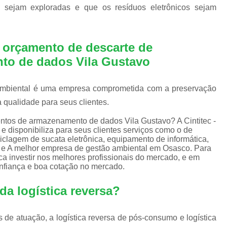
Equipamentos de Informática para Empresa
s sejam exploradas e que os resíduos eletrônicos sejam
Equipamentos de Informática para Servi
Equipamentos de Informática Recondicion
r orçamento de descarte de
Equipamentos e Suprimentos de Infor
to de dados Vila Gustavo
Empresas Logística Reversa
Em
 Ambiental é uma empresa comprometida com a preservação
Logística Reversa de Eletrônicos
a qualidade para seus clientes.
Logística Reversa de Reciclag
tos de armazenamento de dados Vila Gustavo? A Cintitec -
Logística Reversa Lixo Eletrônico
e disponibiliza para seus clientes serviços como o de
ciclagem de sucata eletrônica, equipamento de informática,
Logística Reversa Pós Consum
cos e A melhor empresa de gestão ambiental em Osasco. Para
ca investir nos melhores profissionais do mercado, e em
Empresa de Reciclagem Eletrônica
onfiança e boa cotação no mercado.
Reciclagem Componentes Eletrônicos
da logística reversa?
Reciclagem de Eletrônico
Rec
Reciclagem de Lixos Eletrônicos
 de atuação, a logística reversa de pós-consumo e logística