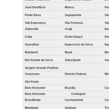
José Bonifácio
Mooca
Pa
Ponte Rasa
Sapopemba
Sã
Vila Esperança
Vila Formosa
Vil
Alphaville
Arujá
Ba
Cotia
Embu Guaçú
Em
Guarulhos
Itapecerica da Serra
Ita
Mairiporã
Mauá
Mo
Rio Grande da Serra
Salesópolis
San
Vargem Grande Paulista
Amazonas
Distrito Federal
Mi
São Paulo
Belo Horizonte
Brasília
Cur
Belo Horizonte
Contagem
Brasilândia
Cachoeirinha
Ca
Mandaqui
Santana
Tr