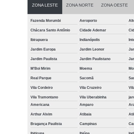
ZONA LESTE
ZONA NORTE
ZONA OESTE
Fazenda Morumbi
Aeroporto
Alt
Chácara Santo Antônio
Cidade Ademar
Ci
Ibirapuera
Indianópolis
Int
Jardim Europa
Jardim Leonor
Jar
Jardim Paulista
Jardim Paulistano
Jar
M'Boi Mirim
Moema
Mo
Real Parque
Sacomã
Sa
Vila Cordeiro
Vila Cruzeiro
Vil
Vila Tramontano
Vila Uberabinha
jar
Americana
Amparo
Ar
Arthur Alvim
Atibaia
At
Bragança Paulista
Campinas
Ca
Ibitiruna
Ibiúna
Ind