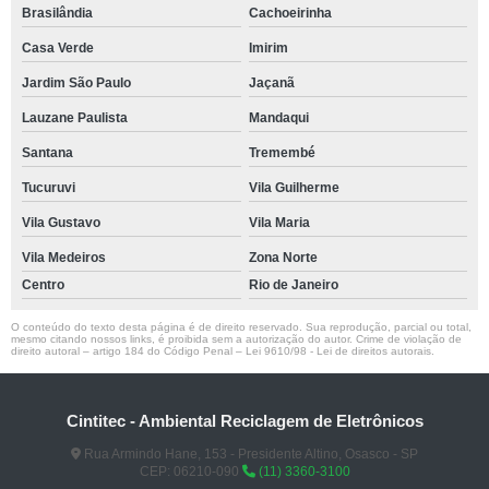
Brasilândia
Cachoeirinha
Casa Verde
Imirim
Jardim São Paulo
Jaçanã
Lauzane Paulista
Mandaqui
Santana
Tremembé
Tucuruvi
Vila Guilherme
Vila Gustavo
Vila Maria
Vila Medeiros
Zona Norte
Centro
Rio de Janeiro
O conteúdo do texto desta página é de direito reservado. Sua reprodução, parcial ou total,
mesmo citando nossos links, é proibida sem a autorização do autor. Crime de violação de
direito autoral – artigo 184 do Código Penal –
Lei 9610/98 - Lei de direitos autorais
.
Cintitec - Ambiental Reciclagem de Eletrônicos
Rua Armindo Hane, 153 - Presidente Altino, Osasco - SP
CEP: 06210-090
(11) 3360-3100