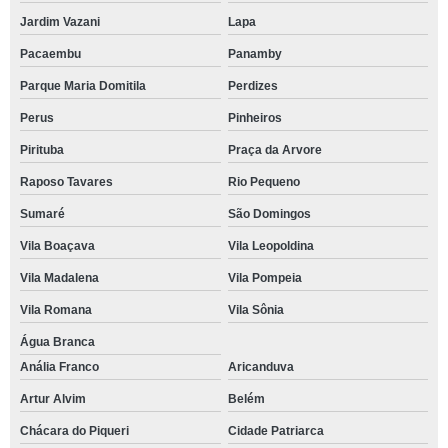
Jardim Vazani
Lapa
Pacaembu
Panamby
Parque Maria Domitila
Perdizes
Perus
Pinheiros
Pirituba
Praça da Arvore
Raposo Tavares
Rio Pequeno
Sumaré
São Domingos
Vila Boaçava
Vila Leopoldina
Vila Madalena
Vila Pompeia
Vila Romana
Vila Sônia
Água Branca
Anália Franco
Aricanduva
Artur Alvim
Belém
Chácara do Piqueri
Cidade Patriarca