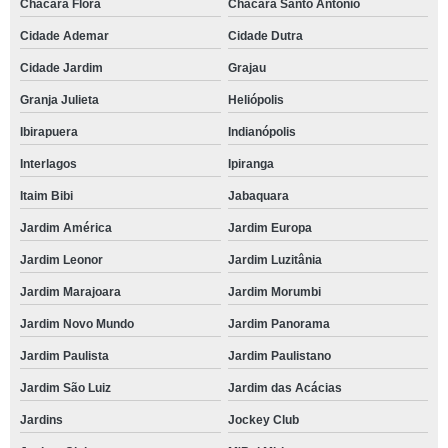
Chácara Flora
Chácara Santo Antônio
Cidade Ademar
Cidade Dutra
Cidade Jardim
Grajau
Granja Julieta
Heliópolis
Ibirapuera
Indianópolis
Interlagos
Ipiranga
Itaim Bibi
Jabaquara
Jardim América
Jardim Europa
Jardim Leonor
Jardim Luzitânia
Jardim Marajoara
Jardim Morumbi
Jardim Novo Mundo
Jardim Panorama
Jardim Paulista
Jardim Paulistano
Jardim São Luiz
Jardim das Acácias
Jardins
Jockey Club