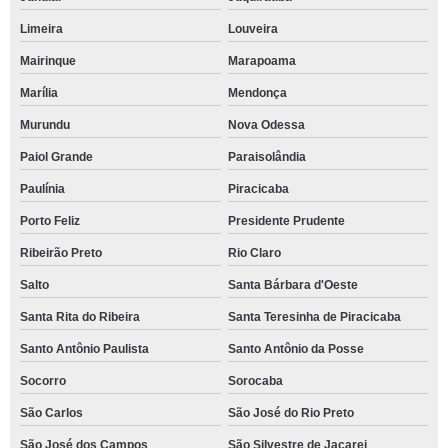
Limeira
Louveira
Mairinque
Marapoama
Marília
Mendonça
Murundu
Nova Odessa
Paiol Grande
Paraisolândia
Paulínia
Piracicaba
Porto Feliz
Presidente Prudente
Ribeirão Preto
Rio Claro
Salto
Santa Bárbara d'Oeste
Santa Rita do Ribeira
Santa Teresinha de Piracicaba
Santo Antônio Paulista
Santo Antônio da Posse
Socorro
Sorocaba
São Carlos
São José do Rio Preto
São José dos Campos
São Silvestre de Jacarei