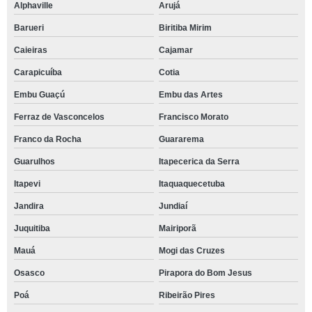
Alphaville
Arujá
Barueri
Biritiba Mirim
Caieiras
Cajamar
Carapicuíba
Cotia
Embu Guaçú
Embu das Artes
Ferraz de Vasconcelos
Francisco Morato
Franco da Rocha
Guararema
Guarulhos
Itapecerica da Serra
Itapevi
Itaquaquecetuba
Jandira
Jundiaí
Juquitiba
Mairiporã
Mauá
Mogi das Cruzes
Osasco
Pirapora do Bom Jesus
Poá
Ribeirão Pires