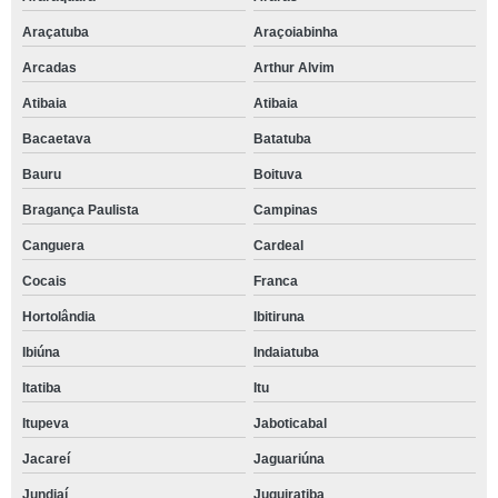
Araçatuba
Araçoiabinha
Arcadas
Arthur Alvim
Atibaia
Atibaia
Bacaetava
Batatuba
Bauru
Boituva
Bragança Paulista
Campinas
Canguera
Cardeal
Cocais
Franca
Hortolândia
Ibitiruna
Ibiúna
Indaiatuba
Itatiba
Itu
Itupeva
Jaboticabal
Jacareí
Jaguariúna
Jundiaí
Juquiratiba