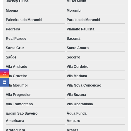
Jockey Clube
M'Boi Mirim
Moema
Morumbi
Paineiras do Morumbi
Paraíso do Morumbi
Pedreira
Planalto Paulista
Real Parque
Sacomã
Santa Cruz
Santo Amaro
Saúde
Socorro
Vila Andrade
Vila Cordeiro
Vila Cruzeiro
Vila Mariana
Vila Morumbi
Vila Nova Conceição
Vila Progredior
Vila Suzana
Vila Tramontano
Vila Uberabinha
jardim São Saveiro
Água Funda
Americana
Amparo
Araraquara
Araras