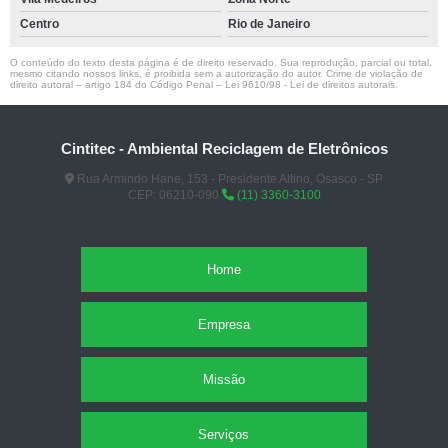
Centro
Rio de Janeiro
O conteúdo do texto desta página é de direito reservado. Sua reprodução, parcial ou total,
mesmo citando nossos links, é proibida sem a autorização do autor. Crime de violação de
direito autoral – artigo 184 do Código Penal –
Lei 9610/98 - Lei de direitos autorais
.
Cintitec - Ambiental Reciclagem de Eletrônicos
Rua Armindo Hane, 153 - Presidente Altino, Osasco - SP
CEP: 06210-090
(11) 3360-3100
Home
Empresa
Missão
Serviços