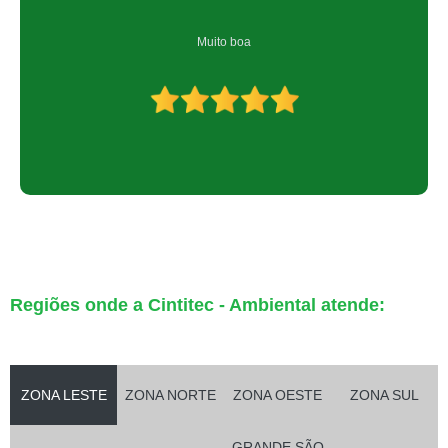
Muito boa
Regiões onde a Cintitec - Ambiental atende:
ZONA LESTE
ZONA NORTE
ZONA OESTE
ZONA SUL
GRANDE SÃO