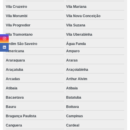
Vila Cruzeiro
Vila Mariana
Vila Morumbi
Vila Nova Conceição
Vila Progredior
Vila Suzana
Vila Tramontano
Vila Uberabinha
jardim São Saveiro
Água Funda
Americana
Amparo
Araraquara
Araras
Araçatuba
Araçoiabinha
Arcadas
Arthur Alvim
Atibaia
Atibaia
Bacaetava
Batatuba
Bauru
Boituva
Bragança Paulista
Campinas
Canguera
Cardeal