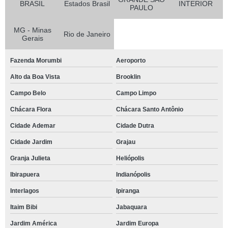
BRASIL
Estados Brasil
INTERIOR
PAULO
MG - Minas
Rio de Janeiro
Gerais
Fazenda Morumbi
Aeroporto
Alto da Boa Vista
Brooklin
Campo Belo
Campo Limpo
Chácara Flora
Chácara Santo Antônio
Cidade Ademar
Cidade Dutra
Cidade Jardim
Grajau
Granja Julieta
Heliópolis
Ibirapuera
Indianópolis
Interlagos
Ipiranga
Itaim Bibi
Jabaquara
Jardim América
Jardim Europa