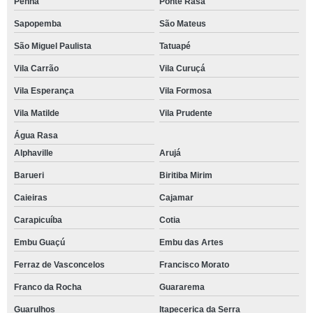
Penha
Ponte Rasa
Sapopemba
São Mateus
São Miguel Paulista
Tatuapé
Vila Carrão
Vila Curuçá
Vila Esperança
Vila Formosa
Vila Matilde
Vila Prudente
Água Rasa
Alphaville
Arujá
Barueri
Biritiba Mirim
Caieiras
Cajamar
Carapicuíba
Cotia
Embu Guaçú
Embu das Artes
Ferraz de Vasconcelos
Francisco Morato
Franco da Rocha
Guararema
Guarulhos
Itapecerica da Serra