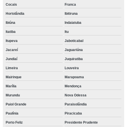
Cocais
Franca
Hortolândia
Ibitiruna
Ibiúna
Indaiatuba
Itatiba
Itu
Itupeva
Jaboticabal
Jacareí
Jaguariúna
Jundiaí
Juquiratiba
Limeira
Louveira
Mairinque
Marapoama
Marília
Mendonça
Murundu
Nova Odessa
Paiol Grande
Paraisolândia
Paulínia
Piracicaba
Porto Feliz
Presidente Prudente