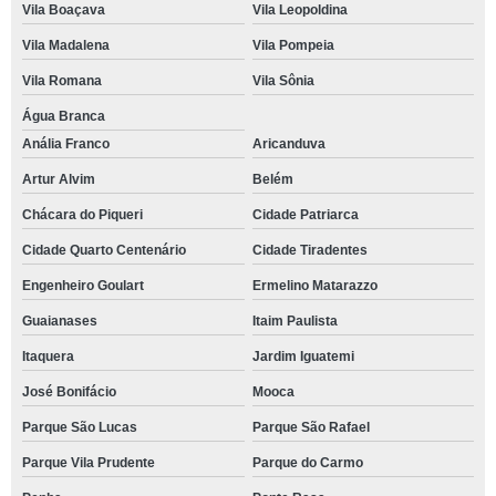
Vila Boaçava
Vila Leopoldina
Vila Madalena
Vila Pompeia
Vila Romana
Vila Sônia
Água Branca
Anália Franco
Aricanduva
Artur Alvim
Belém
Chácara do Piqueri
Cidade Patriarca
Cidade Quarto Centenário
Cidade Tiradentes
Engenheiro Goulart
Ermelino Matarazzo
Guaianases
Itaim Paulista
Itaquera
Jardim Iguatemi
José Bonifácio
Mooca
Parque São Lucas
Parque São Rafael
Parque Vila Prudente
Parque do Carmo