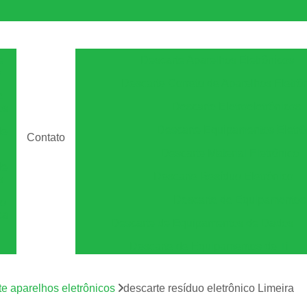
e
Descarte Aparelhos Eletrônicos
s
Descarte Correto de Aparelhos Eletrô
e
Descarte Eletroeletrônicos
os
Descarte Equipamentos Eletrô
de
Contato
Descarte Material Eletrônico
de
Descarte Resíduo Eletrônico
s
Descarte de Equipamento
to
ca
Descarte de Equipamentos de Dados
Descarte de Equipamentos de Ti
Descarte de Equipamentos Informá
m
os
te aparelhos eletrônicos
descarte resíduo eletrônico Limeira
Descarte Equipamentos de Armazen