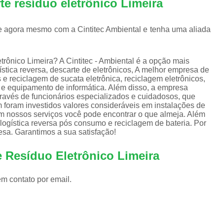
e resíduo eletrônico Limeira
Equipamentos de Informática para Empresa
Equipamentos de Informática para Servi
le agora mesmo com a Cintitec Ambiental e tenha uma aliada
Equipamentos de Informática Recondicion
Equipamentos e Suprimentos de Infor
trônico Limeira? A Cintitec - Ambiental é a opção mais
gística reversa, descarte de eletrônicos, A melhor empresa de
Empresas Logística Reversa
Em
e reciclagem de sucata eletrônica, reciclagem eletrônicos,
co e equipamento de informática. Além disso, a empresa
Logística Reversa de Eletrônicos
ravés de funcionários especializados e cuidadosos, que
Logística Reversa de Reciclag
foram investidos valores consideráveis em instalações de
m nossos serviços você pode encontrar o que almeja. Além
Logística Reversa Lixo Eletrônico
logística reversa pós consumo e reciclagem de bateria. Por
esa. Garantimos a sua satisfação!
Logística Reversa Pós Consum
e Resíduo Eletrônico Limeira
Empresa de Reciclagem Eletrônica
Reciclagem Componentes Eletrônicos
em contato por email.
Reciclagem de Eletrônico
Rec
Reciclagem de Lixos Eletrônicos