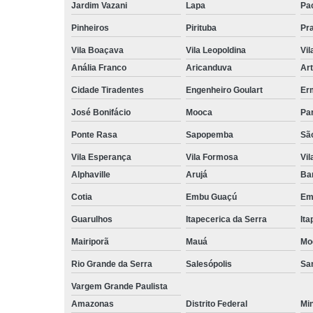
Jardim Vazani
Lapa
Pa
Pinheiros
Pirituba
Pr
Vila Boaçava
Vila Leopoldina
Vil
Anália Franco
Aricanduva
Art
Cidade Tiradentes
Engenheiro Goulart
Er
José Bonifácio
Mooca
Pa
Ponte Rasa
Sapopemba
Sã
Vila Esperança
Vila Formosa
Vil
Alphaville
Arujá
Ba
Cotia
Embu Guaçú
Em
Guarulhos
Itapecerica da Serra
Ita
Mairiporã
Mauá
Mo
Rio Grande da Serra
Salesópolis
San
Vargem Grande Paulista
Amazonas
Distrito Federal
Mi