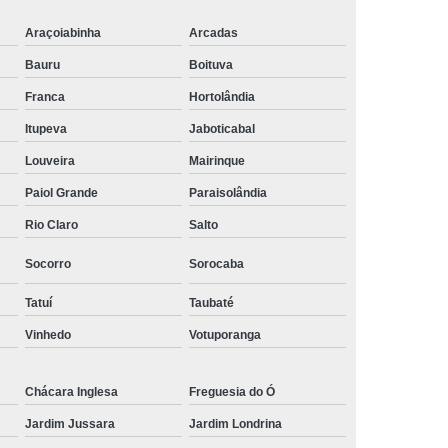
Araçoiabinha
Arcadas
Bauru
Boituva
Franca
Hortolândia
Itupeva
Jaboticabal
Louveira
Mairinque
Paiol Grande
Paraisolândia
Rio Claro
Salto
Socorro
Sorocaba
Tatuí
Taubaté
Vinhedo
Votuporanga
Chácara Inglesa
Freguesia do Ó
Jardim Jussara
Jardim Londrina