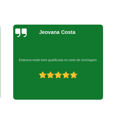
Reciclagem de Produtos Eletr
Reciclagem Equipamentos Eletrôn
Reciclagem de Equipamentos de Informáti
Reciclagem de Peças Informática
Bel Araujo
Reciclagem em Peças de Informática
Reciclagem Material Informática
Reciclagem Produtos de Informáti
Muito boa
Reciclagem de Placa Mãe
Reciclagem de Placas Eletrônicas
Recicl
Reciclagem Placas Circuito Impre
Reciclagem Placas de Circuito Impress
Reciclagem Placas Eletrônic
Reciclagem Bateria Automotiva
Reci
Reciclagem de Bateria Celular
Reci