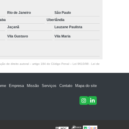
Rio de Janeiro
São Paulo
raba
Uberlândia
Jaçanã
Lauzane Paulista
Vila Gustavo
Vila Maria
ação de direito autoral – artigo 184 do Código Penal –
Lei 9610/98 - Lei de
ome
Empresa
Missão
Serviços
Contato
Mapa do site
W3C