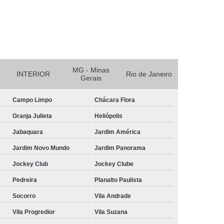
r
Reciclagem de Bateria e Pilha
nicos
Reciclagem de Baterias
aterias Automotivas
MG - Minas
INTERIOR
Rio de Janeiro
Gerais
Campo Limpo
Chácara Flora
Granja Julieta
Heliópolis
Jabaquara
Jardim América
Jardim Novo Mundo
Jardim Panorama
Jockey Club
Jockey Clube
Pedreira
Planalto Paulista
Socorro
Vila Andrade
Vila Progredior
Vila Suzana