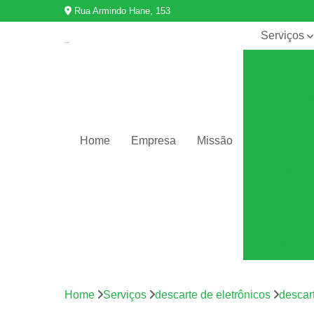
Rua Armindo Hane, 153
Serviços
Descarte d
eletrônico
Descarte d
equipament
Destruição 
Home
Empresa
Missão
dados
Destruição 
documento
Equipamen
de informáti
Logística
reversa
Reciclage
de eletrônic
Home
Serviços
descarte de eletrônicos
descar