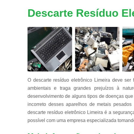
Reciclage
de peças d
Descarte Resíduo El
informátic
Reciclage
de placas
Reciclagen
de bateria
O descarte resíduo eletrônico Limeira deve ser
ambientais e traga grandes prejuízos à natu
desenvolvimento de alguns tipos de doenças que
incorreto desses aparelhos de metais pesados 
descarte resíduo eletrônico Limeira é a segurança
possível com uma empresa especializada tomando 