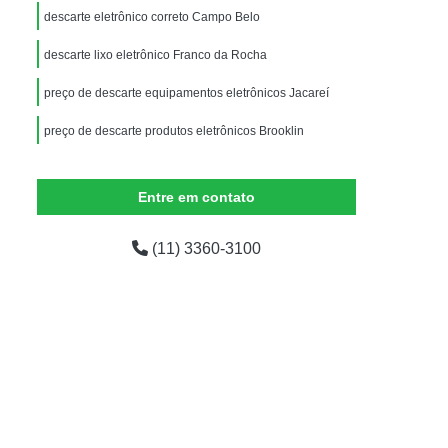
Equipamentos de Informática para Escritório
descarte eletrônico correto Campo Belo
dor
Equipamentos de Informática para Ti
descarte lixo eletrônico Franco da Rocha
ados
Equipamentos de Informática Usados
preço de descarte equipamentos eletrônicos Jacareí
mática
Empresas de Logística Reversa
preço de descarte produtos eletrônicos Brooklin
presas Logística Reversa Eletrônicos
Logística Reversa de Pós Venda
Entre em contato
em
Logística Reversa Eletrônicos
Logística Reversa nas Empresas
(11) 3360-3100
o
Logística Reversa Reciclagem
Reciclagem Aparelhos Eletrônicos
Reciclagem de Componentes Eletrônicos
iclagem de Eletrônicos para Sucata
Reciclagem de Materiais Eletrônicos