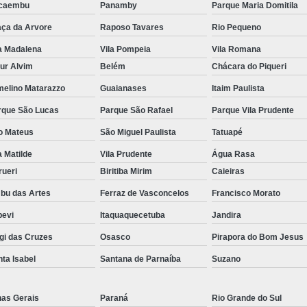
caembu
Panamby
Parque Maria Domitila
aça da Arvore
Raposo Tavares
Rio Pequeno
a Madalena
Vila Pompeia
Vila Romana
ur Alvim
Belém
Chácara do Piqueri
melino Matarazzo
Guaianases
Itaim Paulista
rque São Lucas
Parque São Rafael
Parque Vila Prudente
o Mateus
São Miguel Paulista
Tatuapé
a Matilde
Vila Prudente
Água Rasa
rueri
Biritiba Mirim
Caieiras
bu das Artes
Ferraz de Vasconcelos
Francisco Morato
pevi
Itaquaquecetuba
Jandira
gi das Cruzes
Osasco
Pirapora do Bom Jesus
ta Isabel
Santana de Parnaíba
Suzano
nas Gerais
Paraná
Rio Grande do Sul