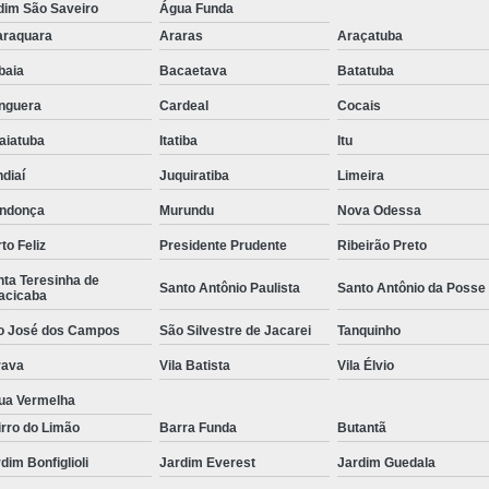
dim São Saveiro
Água Funda
araquara
Araras
Araçatuba
ibaia
Bacaetava
Batatuba
nguera
Cardeal
Cocais
aiatuba
Itatiba
Itu
diaí
Juquiratiba
Limeira
ndonça
Murundu
Nova Odessa
to Feliz
Presidente Prudente
Ribeirão Preto
ta Teresinha de
Santo Antônio Paulista
Santo Antônio da Posse
acicaba
o José dos Campos
São Silvestre de Jacarei
Tanquinho
rava
Vila Batista
Vila Élvio
ua Vermelha
rro do Limão
Barra Funda
Butantã
dim Bonfiglioli
Jardim Everest
Jardim Guedala