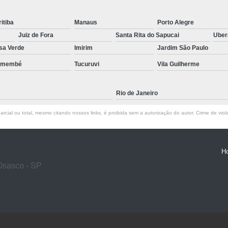
itiba
Manaus
Porto Alegre
Juiz de Fora
Santa Rita do Sapucai
Ube
sa Verde
Imirim
Jardim São Paulo
emembé
Tucuruvi
Vila Guilherme
Rio de Janeiro
rcial ou total, mesmo citando nossos links, é proibida sem a autorização do autor. Crime de viol
H
Osasco - SP