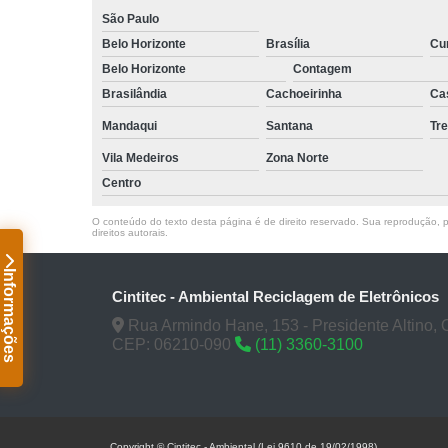
São Paulo
Belo Horizonte
Brasília
Cur
Belo Horizonte
Contagem
Brasilândia
Cachoeirinha
Ca
Mandaqui
Santana
Tr
Vila Medeiros
Zona Norte
Centro
O conteúdo do texto desta página é de direito reservado. Sua reprodução, pa
direitos autorais
.
Informações
Cintitec - Ambiental Reciclagem de Eletrônicos
Rua Armindo Hane, 153 - Presidente Altino, 
CEP: 06210-090
(11) 3360-3100
Copyright © Cintitec - Ambiental (Lei 9610 de 19/02/1998)