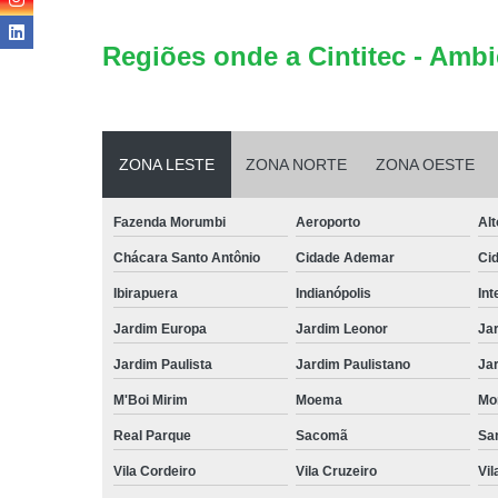
Regiões onde a Cintitec - Ambi
ZONA LESTE
ZONA NORTE
ZONA OESTE
Fazenda Morumbi
Aeroporto
Alt
Chácara Santo Antônio
Cidade Ademar
Ci
Ibirapuera
Indianópolis
Int
Jardim Europa
Jardim Leonor
Jar
Jardim Paulista
Jardim Paulistano
Jar
M'Boi Mirim
Moema
Mo
Real Parque
Sacomã
Sa
Vila Cordeiro
Vila Cruzeiro
Vil