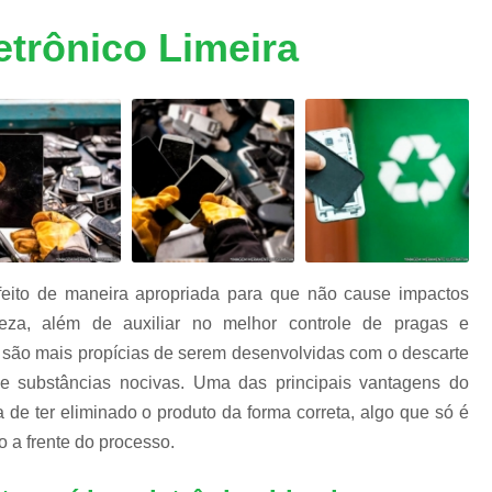
m
Descarte Equipamentos Informática
De
e
etrônico Limeira
a
Destruição de Armazenadores
m
Destruição de Dados Digitais
Destruição de Dados e Hd's
s
s
Destruição de Dados Trituração
Destruição de Fita Magnética
Destruição
Destruição de Documentos Confidencia
Destruição Documentos
Dest
 feito de maneira apropriada para que não cause impactos
Destruição Documentos Confidenciais
reza, além de auxiliar no melhor controle de pragas e
Destruição Documentos Empresaria
 são mais propícias de serem desenvolvidas com o descarte
e substâncias nocivas. Uma das principais vantagens do
Destruir Documentos Confidenciais
 de ter eliminado o produto da forma correta, algo que só é
Equipamentos de Informática
Eq
a frente do processo.
Equipamentos de Informática no Atacado