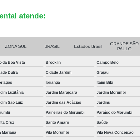
Reciclagem de Bateria de Celula
ental atende:
Reciclagem de Bateria Eletrô
Reciclagem de B
GRANDE SÃO
ZONA SUL
BRASIL
Estados Brasil
PAULO
o da Boa Vista
Brooklin
Campo Belo
dade Dutra
Cidade Jardim
Grajau
erlagos
Ipiranga
Itaim Bibi
dim Luzitânia
Jardim Marajoara
Jardim Morumbi
dim São Luiz
Jardim das Acácias
Jardins
rumbi
Paineiras do Morumbi
Paraíso do Morumbi
nta Cruz
Santo Amaro
Saúde
a Mariana
Vila Morumbi
Vila Nova Conceição