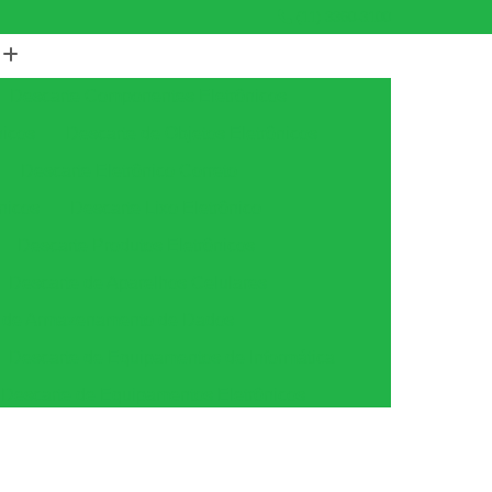
(11) 3360-3100
Descarte Componentes Eletrônicos
nicos
Descarte de Objetos Eletrônicos
Descarte Eletrônico Correto
nicos
Descarte Lixo Eletrônico
Descarte Produtos Eletrônicos
Descarte de Aparelhos Celulares
s de Armazenamento de Dados
Descarte de Equipamentos de Informática
Descarte de Equipamentos Eletrônicos
tica
Descarte de Equipamentos Ti
amento
Descarte Equipamentos de Ti