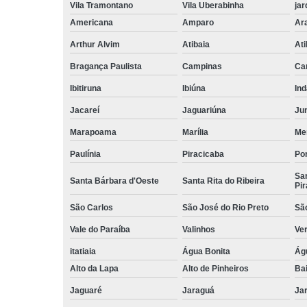
Vila Tramontano
Vila Uberabinha
jar
Americana
Amparo
Ar
Arthur Alvim
Atibaia
At
Bragança Paulista
Campinas
Ca
Ibitiruna
Ibiúna
Ind
Jacareí
Jaguariúna
Jun
Marapoama
Marília
Me
Paulínia
Piracicaba
Por
San
Santa Bárbara d'Oeste
Santa Rita do Ribeira
Pir
São Carlos
São José do Rio Preto
Sã
Vale do Paraíba
Valinhos
Ve
itatiaia
Água Bonita
Ág
Alto da Lapa
Alto de Pinheiros
Bai
Jaguaré
Jaraguá
Jar