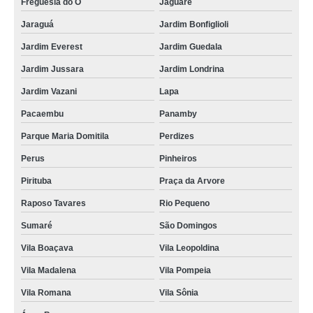
Freguesia do Ó
Jaguaré
Jaraguá
Jardim Bonfiglioli
Jardim Everest
Jardim Guedala
Jardim Jussara
Jardim Londrina
Jardim Vazani
Lapa
Pacaembu
Panamby
Parque Maria Domitila
Perdizes
Perus
Pinheiros
Pirituba
Praça da Arvore
Raposo Tavares
Rio Pequeno
Sumaré
São Domingos
Vila Boaçava
Vila Leopoldina
Vila Madalena
Vila Pompeia
Vila Romana
Vila Sônia