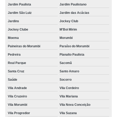
descarte lixo eletrônico Brooklin
Jardim Paulista
Jardim Paulistano
descarte lixo eletrônico Franco da Rocha
Jardim São Luiz
Jardim das Acácias
preço de descarte equipamentos eletrônicos Jacareí
Jardins
Jockey Club
onde faz descarte lixo eletrônico Aeroporto
Jockey Clube
M'Boi Mirim
Moema
Morumbi
onde faz descarte produtos eletrônicos Granja Julieta
Paineiras do Morumbi
Paraíso do Morumbi
descarte eletroeletrônicos Embu das Artes
Pedreira
Planalto Paulista
onde faz descarte de objetos eletrônicos Heliópolis
Real Parque
Sacomã
preço de descarte componentes eletrônicos Ferraz de Vasconcelos
Santa Cruz
Santo Amaro
preço de descarte correto de aparelhos eletrônicos São Paulo
Saúde
Socorro
preço de descarte eletroeletrônicos Belo Horizonte
Vila Andrade
Vila Cordeiro
descarte lixo eletrônico valor Santa Isabel
Vila Cruzeiro
Vila Mariana
onde faz descarte de objetos eletrônicos Araras
Vila Morumbi
Vila Nova Conceição
onde faz descarte aparelhos eletrônicos Barueri
Vila Progredior
Vila Suzana