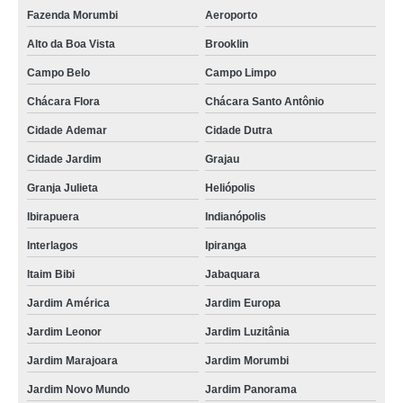
preço de descarte equipamentos eletrônicos Imirim
Fazenda Morumbi
Aeroporto
Alto da Boa Vista
Brooklin
onde faz descarte componentes eletrônicos Vila Gustavo
Campo Belo
Campo Limpo
preço de descarte produtos eletrônicos Brooklin
Chácara Flora
Chácara Santo Antônio
preço de descarte de objetos eletrônicos Campo Belo
Cidade Ademar
Cidade Dutra
onde faz descarte correto de aparelhos eletrônicos Jardim São Luiz
Cidade Jardim
Grajau
descarte eletrônico correto Campo Belo
Granja Julieta
Heliópolis
preço de descarte resíduo eletrônico Itupeva
Ibirapuera
Indianópolis
descarte material eletrônico Alphaville
Interlagos
Ipiranga
descarte equipamentos eletrônicos Socorro
Itaim Bibi
Jabaquara
preço de descarte aparelhos eletrônicos Barueri
Jardim América
Jardim Europa
descarte correto de aparelhos eletrônicos Franca
Jardim Leonor
Jardim Luzitânia
onde faz descarte lixo eletrônico Heliópolis
Jardim Marajoara
Jardim Morumbi
preço de descarte eletrônico correto Uberaba
Jardim Novo Mundo
Jardim Panorama