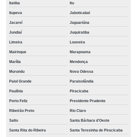
Itatiba
Itu
Itupeva
Jaboticabal
Jacareí
Jaguariúna
Jundiaí
Juquiratiba
Limeira
Louveira
Mairinque
Marapoama
Marília
Mendonça
Murundu
Nova Odessa
Paiol Grande
Paraisolândia
Paulínia
Piracicaba
Porto Feliz
Presidente Prudente
Ribeirão Preto
Rio Claro
Salto
Santa Bárbara d'Oeste
Santa Rita do Ribeira
Santa Teresinha de Piracicaba