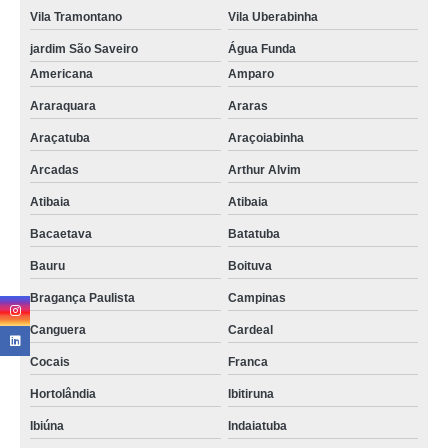
descarte equipamentos eletrônicos Nova Odessa
Vila Tramontano
Vila Uberabinha
descarte lixo eletrônico valor Socorro
jardim São Saveiro
Água Funda
descarte material eletrônico Santo Antônio Paulista
Americana
Amparo
onde faz descarte eletroeletrônicos Amparo
Araraquara
Araras
Araçatuba
Araçoiabinha
descarte aparelhos eletrônicos valor Murundu
Arcadas
Arthur Alvim
descarte produtos eletrônicos Araras
Atibaia
Atibaia
preço de descarte lixo eletrônico Vila Uberabinha
Bacaetava
Batatuba
preço de descarte lixo eletrônico Porto Feliz
Bauru
Boituva
onde faz descarte resíduo eletrônico Canguera
Bragança Paulista
Campinas
preço de descarte correto de aparelhos eletrônicos Franco da Rocha
Canguera
Cardeal
Cocais
Franca
Hortolândia
Ibitiruna
Ibiúna
Indaiatuba