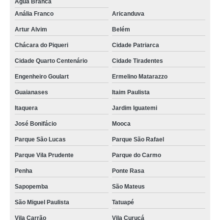
Água Branca
Anália Franco
Aricanduva
Artur Alvim
Belém
Chácara do Piqueri
Cidade Patriarca
Cidade Quarto Centenário
Cidade Tiradentes
Engenheiro Goulart
Ermelino Matarazzo
Guaianases
Itaim Paulista
Itaquera
Jardim Iguatemi
José Bonifácio
Mooca
Parque São Lucas
Parque São Rafael
Parque Vila Prudente
Parque do Carmo
Penha
Ponte Rasa
Sapopemba
São Mateus
São Miguel Paulista
Tatuapé
Vila Carrão
Vila Curuçá