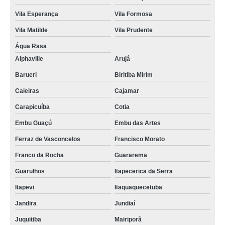
Vila Esperança
Vila Formosa
Vila Matilde
Vila Prudente
Água Rasa
Alphaville
Arujá
Barueri
Biritiba Mirim
Caieiras
Cajamar
Carapicuíba
Cotia
Embu Guaçú
Embu das Artes
Ferraz de Vasconcelos
Francisco Morato
Franco da Rocha
Guararema
Guarulhos
Itapecerica da Serra
Itapevi
Itaquaquecetuba
Jandira
Jundiaí
Juquitiba
Mairiporã