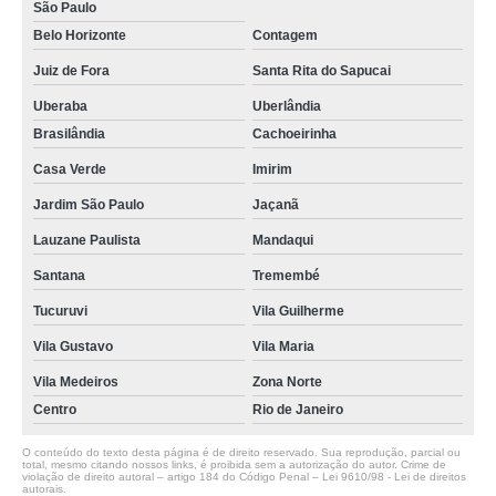
São Paulo
Belo Horizonte
Contagem
Juiz de Fora
Santa Rita do Sapucai
Uberaba
Uberlândia
Brasilândia
Cachoeirinha
Casa Verde
Imirim
Jardim São Paulo
Jaçanã
Lauzane Paulista
Mandaqui
Santana
Tremembé
Tucuruvi
Vila Guilherme
Vila Gustavo
Vila Maria
Vila Medeiros
Zona Norte
Centro
Rio de Janeiro
O conteúdo do texto desta página é de direito reservado. Sua reprodução, parcial ou
total, mesmo citando nossos links, é proibida sem a autorização do autor. Crime de
violação de direito autoral – artigo 184 do Código Penal –
Lei 9610/98 - Lei de direitos
autorais
.