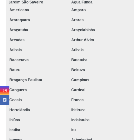
jardim São Saveiro
Água Funda
onde fazer reciclagem de baterias Campinas
Americana
Amparo
reciclagem de baterias automotivas Santa Teresinha de Piracicaba
Araraquara
Araras
onde fazer reciclagem de bateria celular Franca
Araçatuba
Araçoiabinha
reciclagem de bateria e pilha Rio de Janeiro
Arcadas
Arthur Alvim
reciclagem de bateria de celular Belo Horizonte
Atibaia
Atibaia
Bacaetava
Batatuba
Bauru
Boituva
Bragança Paulista
Campinas
Canguera
Cardeal
Cocais
Franca
Hortolândia
Ibitiruna
Ibiúna
Indaiatuba
Itatiba
Itu