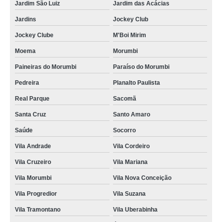
Jardim São Luiz
Jardim das Acácias
onde faz reciclagem de bateria celular Caieiras
Jardins
Jockey Club
reciclagem de bateria celular Jardim Luzitânia
Jockey Clube
M'Boi Mirim
onde faz reciclagem de bateria de celular M'Boi Mirim
Moema
Morumbi
onde fazer reciclagem baterias Ibitiruna
Paineiras do Morumbi
Paraíso do Morumbi
onde faz reciclagem de bateria eletrônicos Ibiúna
Pedreira
Planalto Paulista
reciclagem de bateria Moema
Real Parque
Sacomã
reciclagem de bateria de aparelhos eletrônico Santana de Parnaíba
Santa Cruz
Santo Amaro
onde faz reciclagem de baterias Jandira
Saúde
Socorro
reciclagem de bateria de aparelhos eletrônico Suzano
Vila Andrade
Vila Cordeiro
reciclagem de bateria eletrônicos orçar Hortolândia
Vila Cruzeiro
Vila Mariana
onde faz reciclagem de bateria eletrônicos Guararema
Vila Morumbi
Vila Nova Conceição
reciclagem de bateria e pilha orçar Vila Andrade
Vila Progredior
Vila Suzana
Vila Tramontano
Vila Uberabinha
reciclagem de bateria e pilha orçamento Nova Odessa