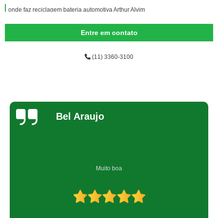
onde faz reciclagem bateria automotiva Arthur Alvim
onde faz reciclagem de bateria celular Santana de Parnaíba
Entre em contato
onde fazer reciclagem de bateria Guararema
(11) 3360-3100
reciclagem de bateria celular Saúde
onde fazer reciclagem de bateria de aparelhos eletrônico Vinhedo
reciclagem de bateria de celular Guararema
reciclagem de bateria eletrônicos Santo Antônio Paulista
Bel Araujo
reciclagem de bateria e pilha orçar Atibaia
reciclagem de baterias orçar itatiaia
onde faz reciclagem baterias Contagem
Muito boa
onde fazer reciclagem de bateria de celular Itapevi
onde fazer reciclagem de baterias automotivas Biritiba Mirim
reciclagem de baterias Mandaqui