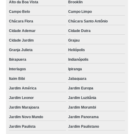
Alto da Boa Vista
Brooklin
onde fazer reciclagem de baterias Campo Belo
Campo Belo
Campo Limpo
onde faz reciclagem de bateria de aparelhos eletrônico Alphaville
Chácara Flora
Chácara Santo Antônio
onde fazer reciclagem baterias Paulínia
Cidade Ademar
Cidade Dutra
onde fazer reciclagem de bateria celular Itapecerica da Serra
Cidade Jardim
Grajau
onde fazer reciclagem bateria automotiva Moema
Granja Julieta
Heliópolis
onde fazer reciclagem de bateria de celular Pirapora do Bom Jesus
Ibirapuera
Indianópolis
onde faz reciclagem de bateria de aparelhos eletrônico Pirapora do Bom
Jesus
Interlagos
Ipiranga
reciclagem de bateria eletrônicos Santa Isabel
Itaim Bibi
Jabaquara
onde fazer reciclagem bateria automotiva Juquitiba
Jardim América
Jardim Europa
Jardim Leonor
Jardim Luzitânia
onde faz reciclagem de bateria de celular Santa Rita do Sapucai
Jardim Marajoara
Jardim Morumbi
onde faz reciclagem de baterias automotivas Araras
Jardim Novo Mundo
Jardim Panorama
reciclagem de baterias automotivas Jardim Panorama
Jardim Paulista
Jardim Paulistano
onde faz reciclagem de bateria e pilha Minas Gerais