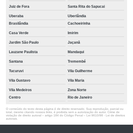
Juiz de Fora
Santa Rita do Sapucai
Uberaba
Uberlândia
Brasilândia
Cachoeirinha
Casa Verde
Imirim
Jardim São Paulo
Jaçanã
Lauzane Paulista
Mandaqui
Santana
Tremembé
Tucuruvi
Vila Guilherme
Vila Gustavo
Vila Maria
Vila Medeiros
Zona Norte
Centro
Rio de Janeiro
O conteúdo do texto desta página é de direito reservado. Sua reprodução, parcial ou
total, mesmo citando nossos links, é proibida sem a autorização do autor. Crime de
violação de direito autoral – artigo 184 do Código Penal –
Lei 9610/98 - Lei de direitos
autorais
.