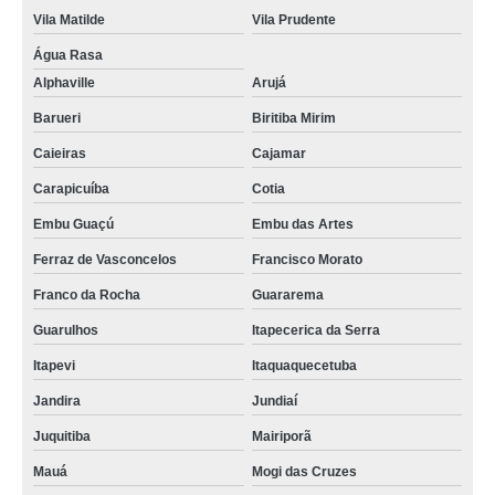
Vila Matilde
Vila Prudente
Água Rasa
Alphaville
Arujá
Barueri
Biritiba Mirim
Caieiras
Cajamar
Carapicuíba
Cotia
Embu Guaçú
Embu das Artes
Ferraz de Vasconcelos
Francisco Morato
Franco da Rocha
Guararema
Guarulhos
Itapecerica da Serra
Itapevi
Itaquaquecetuba
Jandira
Jundiaí
Juquitiba
Mairiporã
Mauá
Mogi das Cruzes