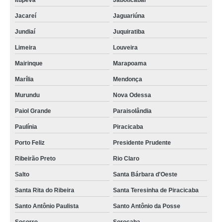
Itupeva
Jaboticabal
Jacareí
Jaguariúna
Jundiaí
Juquiratiba
Limeira
Louveira
Mairinque
Marapoama
Marília
Mendonça
Murundu
Nova Odessa
Paiol Grande
Paraisolândia
Paulínia
Piracicaba
Porto Feliz
Presidente Prudente
Ribeirão Preto
Rio Claro
Salto
Santa Bárbara d'Oeste
Santa Rita do Ribeira
Santa Teresinha de Piracicaba
Santo Antônio Paulista
Santo Antônio da Posse