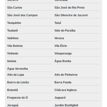
Socorro
Sorocaba
São Carlos
São José do Rio Preto
São José dos Campos
São Silvestre de Jacarei
Tanquinho
Tatuí
Taubaté
Vale do Paraíba
Valinhos
Verava
Vila Batista
Vila Élvio
Vinhedo
Votuporanga
itatiaia
Água Bonita
Água Vermelha
Alto da Lapa
Alto de Pinheiros
Bairro do Limão
Barra Funda
Butantã
Chácara Inglesa
Freguesia do Ó
Jaguaré
Jaraguá
Jardim Bonfiglioli