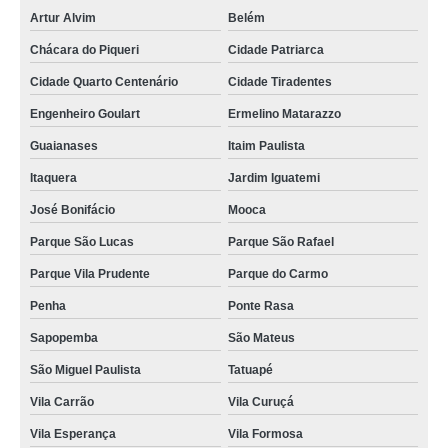
Artur Alvim
Belém
Chácara do Piqueri
Cidade Patriarca
Cidade Quarto Centenário
Cidade Tiradentes
Engenheiro Goulart
Ermelino Matarazzo
Guaianases
Itaim Paulista
Itaquera
Jardim Iguatemi
José Bonifácio
Mooca
Parque São Lucas
Parque São Rafael
Parque Vila Prudente
Parque do Carmo
Penha
Ponte Rasa
Sapopemba
São Mateus
São Miguel Paulista
Tatuapé
Vila Carrão
Vila Curuçá
Vila Esperança
Vila Formosa