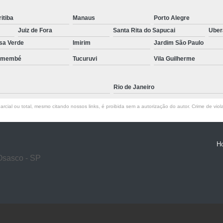
itiba
Manaus
Porto Alegre
Juiz de Fora
Santa Rita do Sapucai
Ube
sa Verde
Imirim
Jardim São Paulo
emembé
Tucuruvi
Vila Guilherme
Rio de Janeiro
rcial ou total, mesmo citando nossos links, é proibida sem a autorização do autor. Crime de viol
H
Osasco - SP