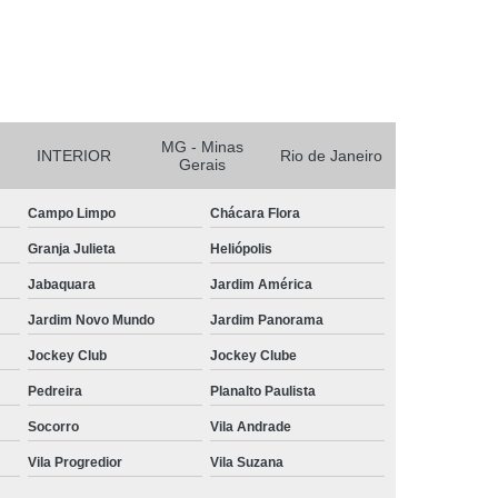
r
Reciclagem de Bateria e Pilha
nicos
Reciclagem de Baterias
aterias Automotivas
MG - Minas
INTERIOR
Rio de Janeiro
Gerais
Campo Limpo
Chácara Flora
Granja Julieta
Heliópolis
Jabaquara
Jardim América
Jardim Novo Mundo
Jardim Panorama
Jockey Club
Jockey Clube
Pedreira
Planalto Paulista
Socorro
Vila Andrade
Vila Progredior
Vila Suzana