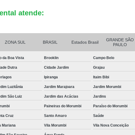
Reciclagem de Bateria de Celula
ental atende:
Reciclagem de Bateria Eletrô
Reciclagem de B
GRANDE SÃO
ZONA SUL
BRASIL
Estados Brasil
PAULO
o da Boa Vista
Brooklin
Campo Belo
dade Dutra
Cidade Jardim
Grajau
erlagos
Ipiranga
Itaim Bibi
dim Luzitânia
Jardim Marajoara
Jardim Morumbi
dim São Luiz
Jardim das Acácias
Jardins
rumbi
Paineiras do Morumbi
Paraíso do Morumbi
nta Cruz
Santo Amaro
Saúde
a Mariana
Vila Morumbi
Vila Nova Conceição
dim São Saveiro
Água Funda