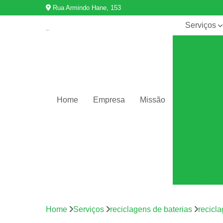
Rua Armindo Hane, 153
Serviços
Descarte d
eletrônico
Descarte d
equipament
Destruição 
Home
Empresa
Missão
dados
Destruição 
documento
Equipamen
de informáti
Logística
reversa
Reciclage
de eletrônic
Home
Serviços
reciclagens de baterias
recicl