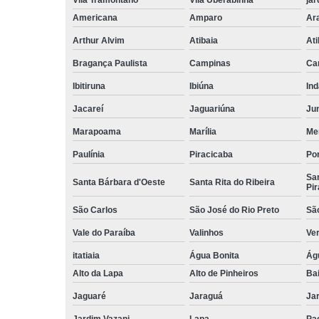
Americana
Amparo
Ar
Arthur Alvim
Atibaia
At
Bragança Paulista
Campinas
Ca
Ibitiruna
Ibiúna
Ind
Jacareí
Jaguariúna
Jun
Marapoama
Marília
Me
Paulínia
Piracicaba
Por
San
Santa Bárbara d'Oeste
Santa Rita do Ribeira
Pir
São Carlos
São José do Rio Preto
Sã
Vale do Paraíba
Valinhos
Ve
itatiaia
Água Bonita
Ág
Alto da Lapa
Alto de Pinheiros
Bai
Jaguaré
Jaraguá
Jar
Jardim Vazani
Lapa
Pa