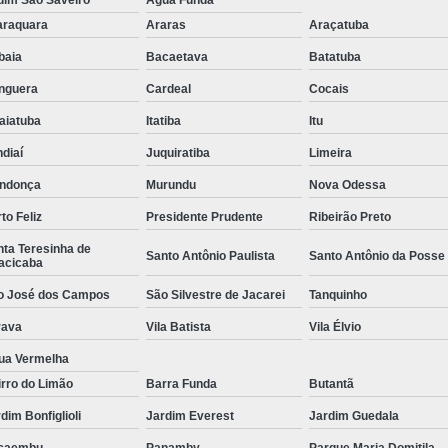
araquara
Araras
Araçatuba
ibaia
Bacaetava
Batatuba
nguera
Cardeal
Cocais
aiatuba
Itatiba
Itu
diaí
Juquiratiba
Limeira
ndonça
Murundu
Nova Odessa
to Feliz
Presidente Prudente
Ribeirão Preto
ta Teresinha de
Santo Antônio Paulista
Santo Antônio da Posse
acicaba
o José dos Campos
São Silvestre de Jacarei
Tanquinho
rava
Vila Batista
Vila Élvio
ua Vermelha
rro do Limão
Barra Funda
Butantã
dim Bonfiglioli
Jardim Everest
Jardim Guedala
caembu
Panamby
Parque Maria Domitila