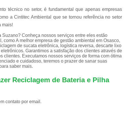
Equipamentos de Informática para Empresa
to técnico no setor, é fundamental que apenas empresas
Equipamentos de Informática para Servi
omo a Cintitec Ambiental que se tornou referência no setor
Equipamentos de Informática Recondicion
a mais!
Equipamentos e Suprimentos de Infor
ha Suzano? Conheça nossos serviços entre eles estão
l, como A melhor empresa de gestão ambiental em Osasco,
Empresas Logística Reversa
Em
clagem de sucata eletrônica, logística reversa, descarte lixo
 eletrônicos. Garantimos a satisfação dos clientes através de
Logística Reversa de Eletrônicos
os clientes. Executamos nossos serviços de forma com ótima
Logística Reversa de Reciclag
enciado e cuidadoso, teremos o prazer de sanar suas
 para saber mais.
Logística Reversa Lixo Eletrônico
zer Reciclagem de Bateria e Pilha
Logística Reversa Pós Consum
Empresa de Reciclagem Eletrônica
Reciclagem Componentes Eletrônicos
em contato por email.
Reciclagem de Eletrônico
Rec
Reciclagem de Lixos Eletrônicos