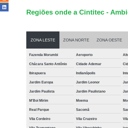
Regiões onde a Cintitec - Ambi
ZONA LESTE
ZONA NORTE
ZONA OESTE
Fazenda Morumbi
Aeroporto
Alt
Chácara Santo Antônio
Cidade Ademar
Ci
Ibirapuera
Indianópolis
Int
Jardim Europa
Jardim Leonor
Jar
Jardim Paulista
Jardim Paulistano
Jar
M'Boi Mirim
Moema
Mo
Real Parque
Sacomã
Sa
Vila Cordeiro
Vila Cruzeiro
Vil
Vila Tramontano
Vila Uberabinha
jar