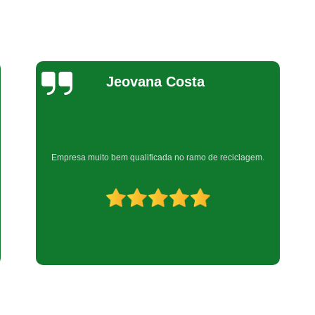
Reciclagem de Produtos Eletr
Reciclagem Equipamentos Eletrôn
Reciclagem de Equipamentos de Informáti
Reciclagem de Peças Informática
Bel Araujo
Reciclagem em Peças de Informática
Reciclagem Material Informática
Reciclagem Produtos de Informáti
Muito boa
Reciclagem de Placa Mãe
Reciclagem de Placas Eletrônicas
Recicl
Reciclagem Placas Circuito Impre
Reciclagem Placas de Circuito Impress
Reciclagem Placas Eletrônic
Reciclagem Bateria Automotiva
Reci
Reciclagem de Bateria Celular
Reci