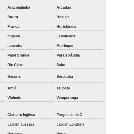
Araçoiabinha
Arcadas
Bauru
Boituva
Franca
Hortolândia
Itupeva
Jaboticabal
Louveira
Mairinque
Paiol Grande
Paraisolândia
Rio Claro
Salto
Socorro
Sorocaba
Tatuí
Taubaté
Vinhedo
Votuporanga
Chácara Inglesa
Freguesia do Ó
Jardim Jussara
Jardim Londrina
Perdizes
Perus