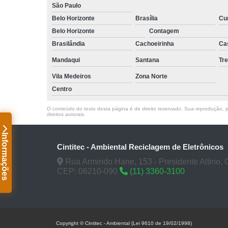
São Paulo
Belo Horizonte
Brasília
Cur
Belo Horizonte
Contagem
Brasilândia
Cachoeirinha
Ca
Mandaqui
Santana
Tr
Vila Medeiros
Zona Norte
Centro
O conteúdo do texto desta página é de direito reservado. Sua reprodução, pa
direitos autorais
.
Informações
Cintitec - Ambiental Reciclagem de Eletrônicos
Rua Armindo Hane, 153 - Presidente Altino, 
CEP: 06210-090
(11) 3360-3100
Copyright © Cintitec - Ambiental (Lei 9610 de 19/02/1998)