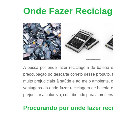
Reciclage
de peças d
Onde Fazer Reciclag
informátic
Reciclage
de placas
Reciclagen
de bateria
A busca por onde fazer reciclagem de bateria 
preocupação do descarte correto desse produto, 
muito prejudiciais à saúde e ao meio ambiente,
vantagens da onde fazer reciclagem de bateria 
prejudicar a natureza, contribuindo para a preser
Procurando por onde fazer rec