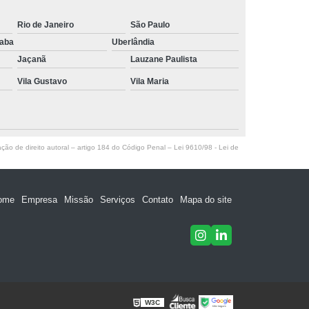
Rio de Janeiro
São Paulo
raba
Uberlândia
Jaçanã
Lauzane Paulista
Vila Gustavo
Vila Maria
ação de direito autoral – artigo 184 do Código Penal –
Lei 9610/98 - Lei de
ome
Empresa
Missão
Serviços
Contato
Mapa do site
W3C