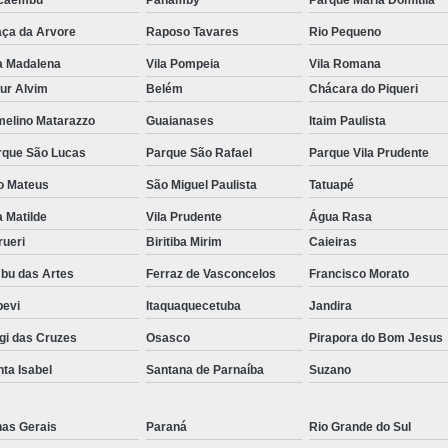
aça da Arvore
Raposo Tavares
Rio Pequeno
a Madalena
Vila Pompeia
Vila Romana
ur Alvim
Belém
Chácara do Piqueri
melino Matarazzo
Guaianases
Itaim Paulista
rque São Lucas
Parque São Rafael
Parque Vila Prudente
o Mateus
São Miguel Paulista
Tatuapé
a Matilde
Vila Prudente
Água Rasa
rueri
Biritiba Mirim
Caieiras
bu das Artes
Ferraz de Vasconcelos
Francisco Morato
pevi
Itaquaquecetuba
Jandira
gi das Cruzes
Osasco
Pirapora do Bom Jesus
ta Isabel
Santana de Parnaíba
Suzano
nas Gerais
Paraná
Rio Grande do Sul