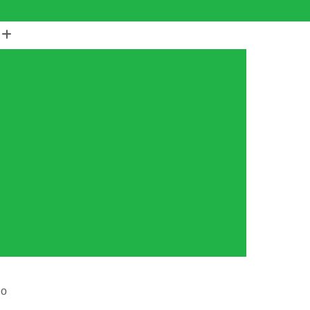
(11) 3360-3100
Descarte Componentes Eletrônicos
nicos
Descarte de Objetos Eletrônicos
Descarte Eletrônico Correto
nicos
Descarte Lixo Eletrônico
Descarte Produtos Eletrônicos
Descarte de Aparelhos Celulares
s de Armazenamento de Dados
Descarte de Equipamentos de Informática
Descarte de Equipamentos Eletrônicos
tica
Descarte de Equipamentos Ti
no
amento
Descarte Equipamentos de Ti