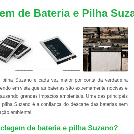
m
Descarte Equipamentos Informática
De
e
em de Bateria e Pilha Suz
a
Destruição de Armazenadores
m
Destruição de Dados Digitais
Destruição de Dados e Hd's
s
s
Destruição de Dados Trituração
Destruição de Fita Magnética
Destruição
Destruição de Documentos Confidencia
Destruição Documentos
Dest
e pilha Suzano é cada vez maior por conta da verdadeira
Destruição Documentos Confidenciais
tendo em vista que as baterias são extremamente nocivas e
Destruição Documentos Empresaria
 causando grandes impactos ambientais. Uma das principais
e pilha Suzano é a confiança do descarte das baterias sem
Destruir Documentos Confidenciais
vação ambiental.
Equipamentos de Informática
Eq
Equipamentos de Informática no Atacado
iclagem de bateria e pilha Suzano?