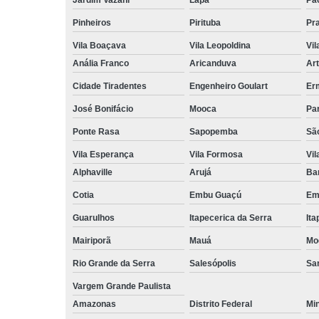
Pinheiros
Pirituba
Pr
Vila Boaçava
Vila Leopoldina
Vil
Anália Franco
Aricanduva
Art
Cidade Tiradentes
Engenheiro Goulart
Er
José Bonifácio
Mooca
Pa
Ponte Rasa
Sapopemba
Sã
Vila Esperança
Vila Formosa
Vil
Alphaville
Arujá
Ba
Cotia
Embu Guaçú
Em
Guarulhos
Itapecerica da Serra
Ita
Mairiporã
Mauá
Mo
Rio Grande da Serra
Salesópolis
San
Vargem Grande Paulista
Amazonas
Distrito Federal
Mi