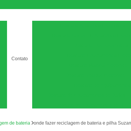
e
Descarte Aparelhos Eletrônicos
s
Descarte Correto de Aparelhos Eletrô
e
Descarte Eletroeletrônicos
os
Descarte Equipamentos Eletrô
de
Contato
Descarte Material Eletrônico
de
Descarte Resíduo Eletrônico
s
Descarte de Equipamento
to
ca
Descarte de Equipamentos de Dados
Descarte de Equipamentos de Ti
Descarte de Equipamentos Informá
m
os
agem de bateria
onde fazer reciclagem de bateria e pilha Suza
Descarte Equipamentos de Armazen