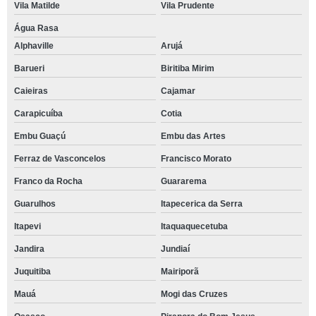
Vila Matilde
Vila Prudente
Água Rasa
Alphaville
Arujá
Barueri
Biritiba Mirim
Caieiras
Cajamar
Carapicuíba
Cotia
Embu Guaçú
Embu das Artes
Ferraz de Vasconcelos
Francisco Morato
Franco da Rocha
Guararema
Guarulhos
Itapecerica da Serra
Itapevi
Itaquaquecetuba
Jandira
Jundiaí
Juquitiba
Mairiporã
Mauá
Mogi das Cruzes