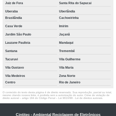
Juiz de Fora
Santa Rita do Sapucai
Uberaba
Uberlândia
Brasilândia
Cachoeirinha
Casa Verde
Imirim
Jardim São Paulo
Jaçanã
Lauzane Paulista
Mandaqui
Santana
Tremembé
Tucuruvi
Vila Guilherme
Vila Gustavo
Vila Maria
Vila Medeiros
Zona Norte
Centro
Rio de Janeiro
O conteúdo do texto desta página é de direito reservado. Sua reprodução, parcial ou total,
mesmo citando nossos links, é proibida sem a autorização do autor. Crime de violação de
direito autoral – artigo 184 do Código Penal –
Lei 9610/98 - Lei de direitos autorais
.
Cintitec - Ambiental Reciclagem de Eletrônicos