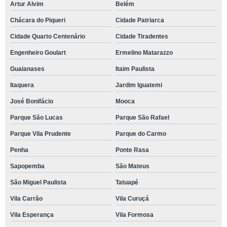
Artur Alvim
Belém
Chácara do Piqueri
Cidade Patriarca
Cidade Quarto Centenário
Cidade Tiradentes
Engenheiro Goulart
Ermelino Matarazzo
Guaianases
Itaim Paulista
Itaquera
Jardim Iguatemi
José Bonifácio
Mooca
Parque São Lucas
Parque São Rafael
Parque Vila Prudente
Parque do Carmo
Penha
Ponte Rasa
Sapopemba
São Mateus
São Miguel Paulista
Tatuapé
Vila Carrão
Vila Curuçá
Vila Esperança
Vila Formosa