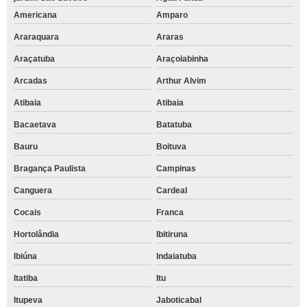
Americana
Amparo
Araraquara
Araras
Araçatuba
Araçoiabinha
Arcadas
Arthur Alvim
Atibaia
Atibaia
Bacaetava
Batatuba
Bauru
Boituva
Bragança Paulista
Campinas
Canguera
Cardeal
Cocais
Franca
Hortolândia
Ibitiruna
Ibiúna
Indaiatuba
Itatiba
Itu
Itupeva
Jaboticabal