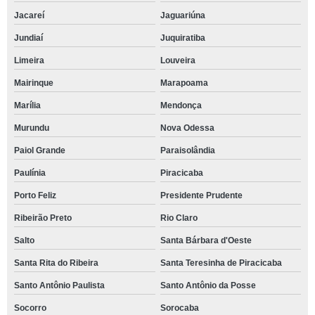
Jacareí
Jaguariúna
Jundiaí
Juquiratiba
Limeira
Louveira
Mairinque
Marapoama
Marília
Mendonça
Murundu
Nova Odessa
Paiol Grande
Paraisolândia
Paulínia
Piracicaba
Porto Feliz
Presidente Prudente
Ribeirão Preto
Rio Claro
Salto
Santa Bárbara d'Oeste
Santa Rita do Ribeira
Santa Teresinha de Piracicaba
Santo Antônio Paulista
Santo Antônio da Posse
Socorro
Sorocaba