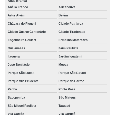
Água Branca
Anália Franco
Aricanduva
Artur Alvim
Belém
Chácara do Piqueri
Cidade Patriarca
Cidade Quarto Centenário
Cidade Tiradentes
Engenheiro Goulart
Ermelino Matarazzo
Guaianases
Itaim Paulista
Itaquera
Jardim Iguatemi
José Bonifácio
Mooca
Parque São Lucas
Parque São Rafael
Parque Vila Prudente
Parque do Carmo
Penha
Ponte Rasa
Sapopemba
São Mateus
São Miguel Paulista
Tatuapé
Vila Carrão
Vila Curuçá