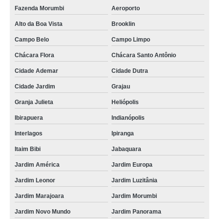
empresa que faz destruição segura de dados Chácara Santo Antônio
Fazenda Morumbi
Aeroporto
Alto da Boa Vista
Brooklin
destruição dados Santo Antônio da Posse
Campo Belo
Campo Limpo
empresa de destruição de dados segura Zona Norte
Chácara Flora
Chácara Santo Antônio
empresa que faz destruição de equipamentos dados Jaçanã
Cidade Ademar
Cidade Dutra
destruição dados segura Valinhos
Cidade Jardim
Grajau
empresa que faz destruição de fita magnética Itupeva
Granja Julieta
Heliópolis
empresa que faz destruição segura de dados Suzano
Ibirapuera
Indianópolis
empresa de destruição de fita magnética Jardim Marajoara
Interlagos
Ipiranga
empresa que faz destruição de fita magnética Jardim Marajoara
Itaim Bibi
Jabaquara
destruição de dados segura Água Bonita
Jardim América
Jardim Europa
destruição de armazenadores de dados Embu das Artes
Jardim Leonor
Jardim Luzitânia
destruição de dados documentada valor Rio de Janeiro
Jardim Marajoara
Jardim Morumbi
empresa que faz destruição de dados trituração Itapecerica da Serra
Jardim Novo Mundo
Jardim Panorama