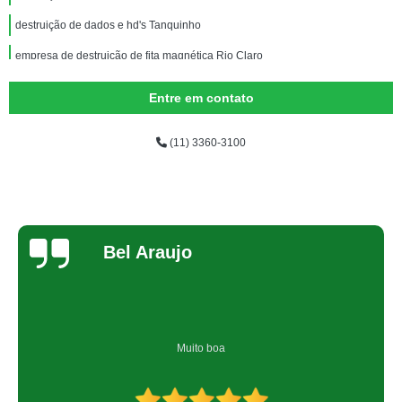
destruição de dados e hd's Tanquinho
empresa de destruição de fita magnética Rio Claro
empresa que faz destruição de armazenadores de dados São Paulo
Entre em contato
empresa que faz destruição de dados documentada Jardim São Luiz
(11) 3360-3100
destruição de dados trituração Suzano
empresa que faz destruição de equipamentos dados Interlagos
destruição de dados trituração valor Batatuba
empresa de destruição dados segura São José do Rio Preto
Bel Araujo
empresa que faz destruição dados segura Santo Amaro
empresa de destruição dados M'Boi Mirim
destruição de dados trituração valor São Paulo
Muito boa
empresa de destruição dados segura Grajau
destruição dados Rio de Janeiro