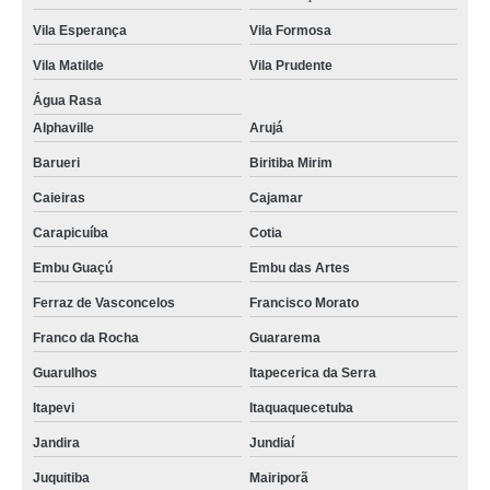
Vila Esperança
Vila Formosa
Vila Matilde
Vila Prudente
Água Rasa
Alphaville
Arujá
Barueri
Biritiba Mirim
Caieiras
Cajamar
Carapicuíba
Cotia
Embu Guaçú
Embu das Artes
Ferraz de Vasconcelos
Francisco Morato
Franco da Rocha
Guararema
Guarulhos
Itapecerica da Serra
Itapevi
Itaquaquecetuba
Jandira
Jundiaí
Juquitiba
Mairiporã