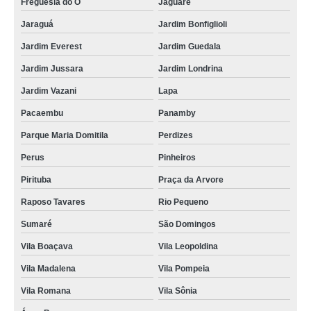
Freguesia do Ó
Jaguaré
Jaraguá
Jardim Bonfiglioli
Jardim Everest
Jardim Guedala
Jardim Jussara
Jardim Londrina
Jardim Vazani
Lapa
Pacaembu
Panamby
Parque Maria Domitila
Perdizes
Perus
Pinheiros
Pirituba
Praça da Arvore
Raposo Tavares
Rio Pequeno
Sumaré
São Domingos
Vila Boaçava
Vila Leopoldina
Vila Madalena
Vila Pompeia
Vila Romana
Vila Sônia