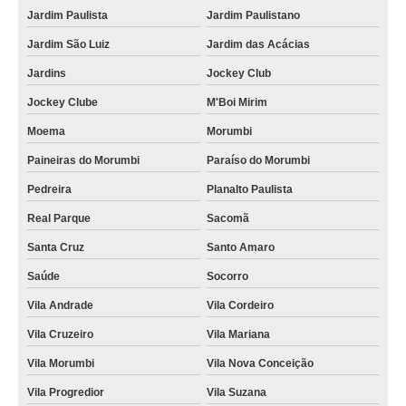
empresa que faz destruição dados segura Salto
Jardim Paulista
Jardim Paulistano
destruição de equipamentos dados Salto
Jardim São Luiz
Jardim das Acácias
empresa de destruição de armazenadores de dados Curitiba
Jardins
Jockey Club
empresa de destruição dados Paraná
Jockey Clube
M'Boi Mirim
Moema
Morumbi
empresa de destruição de dado Guararema
Paineiras do Morumbi
Paraíso do Morumbi
empresa de destruição de dados documentada Rio de Janeiro
Pedreira
Planalto Paulista
destruição de equipamentos dados Rio de Janeiro
Real Parque
Sacomã
empresa de destruição de dado Vila Andrade
Santa Cruz
Santo Amaro
empresa que faz destruição de armazenadores de dados Mauá
Saúde
Socorro
empresa que faz destruição de dados segura Mendonça
Vila Andrade
Vila Cordeiro
destruição de dados digitais M'Boi Mirim
Vila Cruzeiro
Vila Mariana
destruição de dados e hd's Ibirapuera
Vila Morumbi
Vila Nova Conceição
empresa de destruição segura de dados Itu
Vila Progredior
Vila Suzana