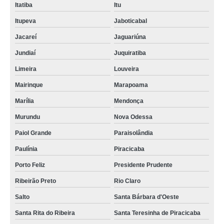
Itatiba
Itu
empresa de destruição de armazenadores de dados Minas Gerais
Itupeva
Jaboticabal
empresa que faz destruição de dados e hd's Brasília
Jacareí
Jaguariúna
Jundiaí
Juquiratiba
Limeira
Louveira
Mairinque
Marapoama
Marília
Mendonça
Murundu
Nova Odessa
Paiol Grande
Paraisolândia
Paulínia
Piracicaba
Porto Feliz
Presidente Prudente
Ribeirão Preto
Rio Claro
Salto
Santa Bárbara d'Oeste
Santa Rita do Ribeira
Santa Teresinha de Piracicaba