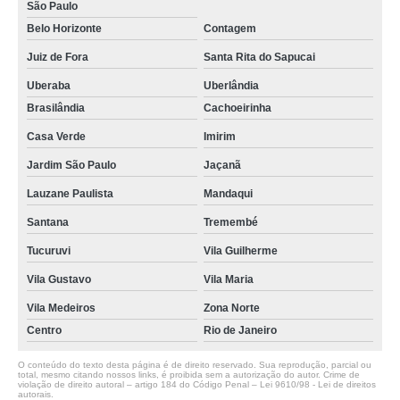
São Paulo
Belo Horizonte
Contagem
Juiz de Fora
Santa Rita do Sapucai
Uberaba
Uberlândia
Brasilândia
Cachoeirinha
Casa Verde
Imirim
Jardim São Paulo
Jaçanã
Lauzane Paulista
Mandaqui
Santana
Tremembé
Tucuruvi
Vila Guilherme
Vila Gustavo
Vila Maria
Vila Medeiros
Zona Norte
Centro
Rio de Janeiro
O conteúdo do texto desta página é de direito reservado. Sua reprodução, parcial ou
total, mesmo citando nossos links, é proibida sem a autorização do autor. Crime de
violação de direito autoral – artigo 184 do Código Penal –
Lei 9610/98 - Lei de direitos
autorais
.