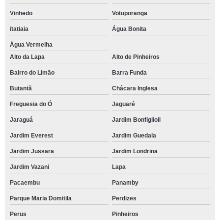
Vinhedo
Votuporanga
itatiaia
Água Bonita
Água Vermelha
Alto da Lapa
Alto de Pinheiros
Bairro do Limão
Barra Funda
Butantã
Chácara Inglesa
Freguesia do Ó
Jaguaré
Jaraguá
Jardim Bonfiglioli
Jardim Everest
Jardim Guedala
Jardim Jussara
Jardim Londrina
Jardim Vazani
Lapa
Pacaembu
Panamby
Parque Maria Domitila
Perdizes
Perus
Pinheiros