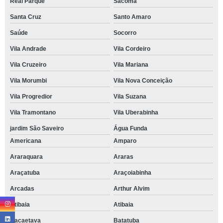
Real Parque
Sacomã
Santa Cruz
Santo Amaro
Saúde
Socorro
Vila Andrade
Vila Cordeiro
Vila Cruzeiro
Vila Mariana
Vila Morumbi
Vila Nova Conceição
Vila Progredior
Vila Suzana
Vila Tramontano
Vila Uberabinha
jardim São Saveiro
Água Funda
Americana
Amparo
Araraquara
Araras
Araçatuba
Araçoiabinha
Arcadas
Arthur Alvim
Atibaia
Atibaia
Bacaetava
Batatuba