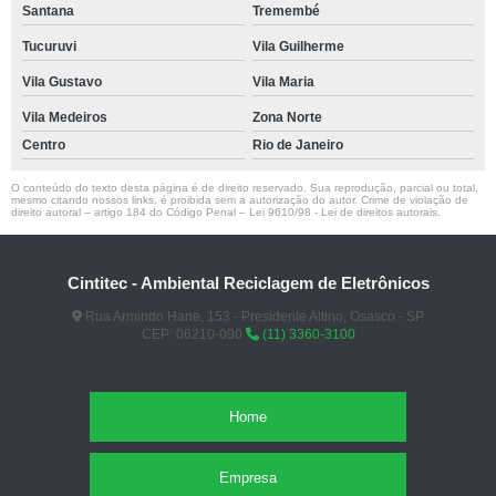
Santana
Tremembé
Tucuruvi
Vila Guilherme
Vila Gustavo
Vila Maria
Vila Medeiros
Zona Norte
Centro
Rio de Janeiro
O conteúdo do texto desta página é de direito reservado. Sua reprodução, parcial ou total,
mesmo citando nossos links, é proibida sem a autorização do autor. Crime de violação de
direito autoral – artigo 184 do Código Penal –
Lei 9610/98 - Lei de direitos autorais
.
Cintitec - Ambiental Reciclagem de Eletrônicos
Rua Armindo Hane, 153 - Presidente Altino, Osasco - SP
CEP: 06210-090
(11) 3360-3100
Home
Empresa