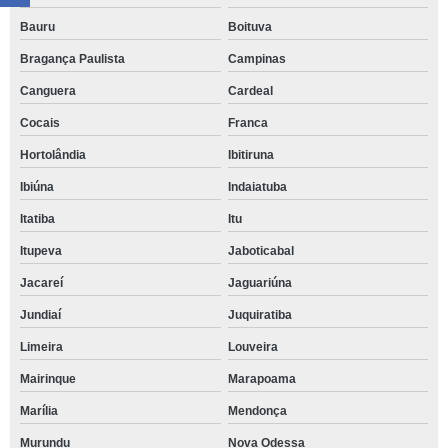
Bauru
Boituva
Bragança Paulista
Campinas
Canguera
Cardeal
Cocais
Franca
Hortolândia
Ibitiruna
Ibiúna
Indaiatuba
Itatiba
Itu
Itupeva
Jaboticabal
Jacareí
Jaguariúna
Jundiaí
Juquiratiba
Limeira
Louveira
Mairinque
Marapoama
Marília
Mendonça
Murundu
Nova Odessa