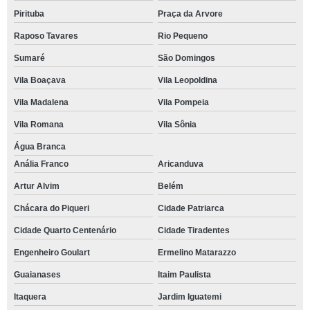
Pirituba
Praça da Arvore
Raposo Tavares
Rio Pequeno
Sumaré
São Domingos
Vila Boaçava
Vila Leopoldina
Vila Madalena
Vila Pompeia
Vila Romana
Vila Sônia
Água Branca
Anália Franco
Aricanduva
Artur Alvim
Belém
Chácara do Piqueri
Cidade Patriarca
Cidade Quarto Centenário
Cidade Tiradentes
Engenheiro Goulart
Ermelino Matarazzo
Guaianases
Itaim Paulista
Itaquera
Jardim Iguatemi