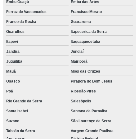
Embu Guaçú
Embu das Artes
Ferraz de Vasconcelos
Francisco Morato
Franco da Rocha
Guararema
Guarulhos
Itapecerica da Serra
Itapevi
Itaquaquecetuba
Jandira
Jundiaí
Juquitiba
Mairiporã
Mauá
Mogi das Cruzes
Osasco
Pirapora do Bom Jesus
Poá
Ribeirão Pires
Rio Grande da Serra
Salesópolis
Santa Isabel
Santana de Parnaíba
Suzano
São Lourenço da Serra
Taboão da Serra
Vargem Grande Paulista
Amazonas
Distrito Federal