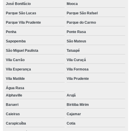
José Bonifácio
Mooca
Parque São Lucas
Parque São Rafael
Parque Vila Prudente
Parque do Carmo
Penha
Ponte Rasa
Sapopemba
São Mateus
São Miguel Paulista
Tatuapé
Vila Carrão
Vila Curuçá
Vila Esperança
Vila Formosa
Vila Matilde
Vila Prudente
Água Rasa
Alphaville
Arujá
Barueri
Biritiba Mirim
Caieiras
Cajamar
Carapicuíba
Cotia