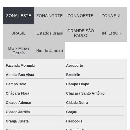
ZONA LESTE
ZONA NORTE
ZONA OESTE
ZONA SUL
GRANDE SÃO
BRASIL
Estados Brasil
INTERIOR
PAULO
MG - Minas
Rio de Janeiro
Gerais
Fazenda Morumbi
Aeroporto
Alto da Boa Vista
Brooklin
Campo Belo
Campo Limpo
Chácara Flora
Chácara Santo Antônio
Cidade Ademar
Cidade Dutra
Cidade Jardim
Grajau
Granja Julieta
Heliópolis