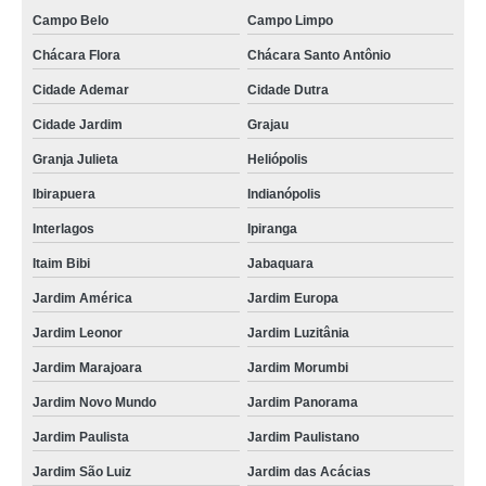
Campo Belo
Campo Limpo
descarte material eletrônico Pirapora do Bom Jesus
Chácara Flora
Chácara Santo Antônio
onde faz descarte lixo eletrônico Uberaba
Cidade Ademar
Cidade Dutra
descarte equipamentos eletrônicos Santo Antônio Paulista
Cidade Jardim
Grajau
onde faz descarte resíduo eletrônico Biritiba Mirim
Granja Julieta
Heliópolis
preço de descarte resíduo eletrônico São Paulo
Ibirapuera
Indianópolis
preço de descarte eletroeletrônicos Vila Andrade
Interlagos
Ipiranga
preço de descarte equipamentos eletrônicos Pirapora do Bom Jesus
Itaim Bibi
Jabaquara
descarte resíduo eletrônico Rio de Janeiro
Jardim América
Jardim Europa
preço de descarte correto de aparelhos eletrônicos Vila Élvio
Jardim Leonor
Jardim Luzitânia
onde faz descarte aparelhos eletrônicos Amparo
Jardim Marajoara
Jardim Morumbi
descarte eletrônico correto Vila Cordeiro
Jardim Novo Mundo
Jardim Panorama
preço de descarte componentes eletrônicos Tremembé
Jardim Paulista
Jardim Paulistano
preço de descarte lixo eletrônico Jockey Clube
Jardim São Luiz
Jardim das Acácias