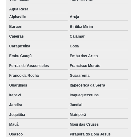
Água Rasa
Alphaville
Arujá
Barueri
Biritiba Mirim
Caieiras
Cajamar
Carapicuíba
Cotia
Embu Guaçú
Embu das Artes
Ferraz de Vasconcelos
Francisco Morato
Franco da Rocha
Guararema
Guarulhos
Itapecerica da Serra
Itapevi
Itaquaquecetuba
Jandira
Jundiaí
Juquitiba
Mairiporã
Mauá
Mogi das Cruzes
Osasco
Pirapora do Bom Jesus