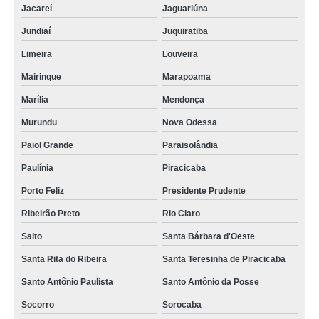
Jacareí
Jaguariúna
Jundiaí
Juquiratiba
Limeira
Louveira
Mairinque
Marapoama
Marília
Mendonça
Murundu
Nova Odessa
Paiol Grande
Paraisolândia
Paulínia
Piracicaba
Porto Feliz
Presidente Prudente
Ribeirão Preto
Rio Claro
Salto
Santa Bárbara d'Oeste
Santa Rita do Ribeira
Santa Teresinha de Piracicaba
Santo Antônio Paulista
Santo Antônio da Posse
Socorro
Sorocaba