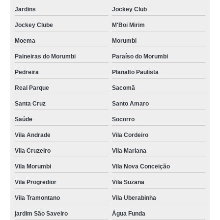
descarte correto de aparelhos eletrônicos Valinhos
Jardins
Jockey Club
onde faz descarte aparelhos eletrônicos Jardim Novo Mundo
Jockey Clube
M'Boi Mirim
Moema
Morumbi
onde faz descarte material eletrônico Vila Andrade
Paineiras do Morumbi
Paraíso do Morumbi
preço de descarte material eletrônico Fazenda Morumbi
Pedreira
Planalto Paulista
descarte aparelhos eletrônicos Curitiba
Real Parque
Sacomã
descarte de objetos eletrônicos itatiaia
Santa Cruz
Santo Amaro
onde faz descarte eletrônico correto Araçatuba
Saúde
Socorro
descarte lixo eletrônico valor Ibiúna
Vila Andrade
Vila Cordeiro
preço de descarte eletroeletrônicos Atibaia
Vila Cruzeiro
Vila Mariana
descarte lixo eletrônico Mendonça
Vila Morumbi
Vila Nova Conceição
descarte aparelhos eletrônicos valor Jundiaí
Vila Progredior
Vila Suzana
descarte aparelhos eletrônicos valor Jacareí
Vila Tramontano
Vila Uberabinha
onde faz descarte resíduo eletrônico Rio Claro
jardim São Saveiro
Água Funda