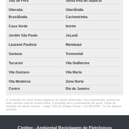
Juiz de Fora
Santa Rita do Sapucai
Uberaba
Uberlândia
Brasilândia
Cachoeirinha
Casa Verde
Imirim
Jardim São Paulo
Jaçanã
Lauzane Paulista
Mandaqui
Santana
Tremembé
Tucuruvi
Vila Guilherme
Vila Gustavo
Vila Maria
Vila Medeiros
Zona Norte
Centro
Rio de Janeiro
O conteúdo do texto desta página é de direito reservado. Sua reprodução, parcial ou
total, mesmo citando nossos links, é proibida sem a autorização do autor. Crime de
violação de direito autoral – artigo 184 do Código Penal –
Lei 9610/98 - Lei de direitos
autorais
.
Cintitec - Ambiental Reciclagem de Eletrônicos