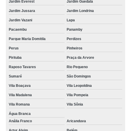
Jardim Everest
Jardim Guedala
Jardim Jussara
Jardim Londrina
Jardim Vazani
Lapa
Pacaembu
Panamby
Parque Maria Domitila
Perdizes
Perus
Pinheiros
Pirituba
Praça da Arvore
Raposo Tavares
Rio Pequeno
Sumaré
São Domingos
Vila Boaçava
Vila Leopoldina
Vila Madalena
Vila Pompeia
Vila Romana
Vila Sônia
Água Branca
Anália Franco
Aricanduva
Artur Alvim
Belém