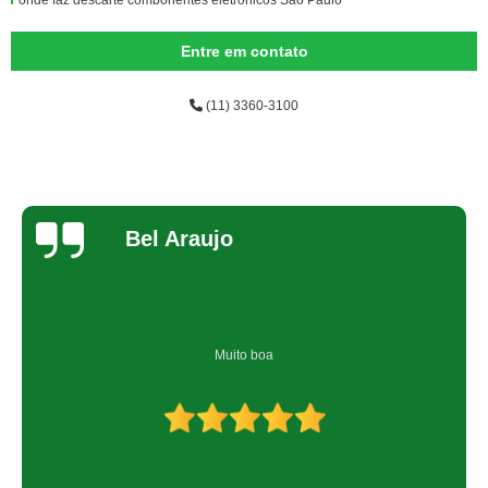
onde faz descarte componentes eletrônicos São Paulo
preço de descarte produtos eletrônicos Tanquinho
Entre em contato
preço de descarte produtos eletrônicos Campinas
(11) 3360-3100
descarte produtos eletrônicos Vila Cordeiro
onde faz descarte componentes eletrônicos São Lourenço da Serra
descarte produtos eletrônicos Vila Guilherme
onde faz descarte produtos eletrônicos Vila Uberabinha
Bel Araujo
preço de descarte eletrônico correto Vila Gustavo
onde faz descarte de objetos eletrônicos Jardim São Luiz
onde faz descarte correto de aparelhos eletrônicos Jardim América
Muito boa
onde faz descarte correto de aparelhos eletrônicos Ibirapuera
preço de descarte resíduo eletrônico Vila Tramontano
descarte material eletrônico valor Vila Uberabinha
descarte eletroeletrônicos Jundiaí