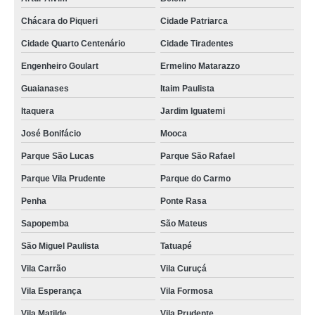
Chácara do Piqueri
Cidade Patriarca
Cidade Quarto Centenário
Cidade Tiradentes
Engenheiro Goulart
Ermelino Matarazzo
Guaianases
Itaim Paulista
Itaquera
Jardim Iguatemi
José Bonifácio
Mooca
Parque São Lucas
Parque São Rafael
Parque Vila Prudente
Parque do Carmo
Penha
Ponte Rasa
Sapopemba
São Mateus
São Miguel Paulista
Tatuapé
Vila Carrão
Vila Curuçá
Vila Esperança
Vila Formosa
Vila Matilde
Vila Prudente