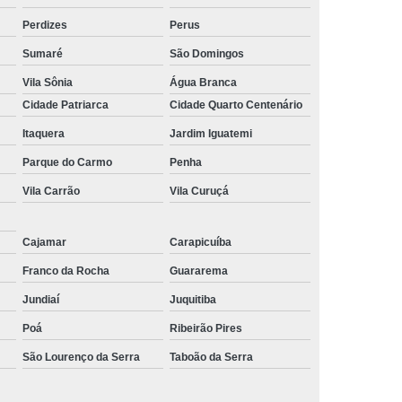
Perdizes
Perus
Sumaré
São Domingos
Vila Sônia
Água Branca
Cidade Patriarca
Cidade Quarto Centenário
Itaquera
Jardim Iguatemi
Parque do Carmo
Penha
Vila Carrão
Vila Curuçá
Cajamar
Carapicuíba
Franco da Rocha
Guararema
Jundiaí
Juquitiba
Poá
Ribeirão Pires
São Lourenço da Serra
Taboão da Serra