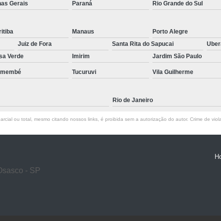
nas Gerais
Paraná
Rio Grande do Sul
itiba
Manaus
Porto Alegre
Juiz de Fora
Santa Rita do Sapucai
Ube
sa Verde
Imirim
Jardim São Paulo
emembé
Tucuruvi
Vila Guilherme
Rio de Janeiro
rcial ou total, mesmo citando nossos links, é proibida sem a autorização do autor. Crime de viol
H
Osasco - SP