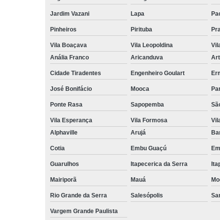
Jardim Vazani
Lapa
Pa
Pinheiros
Pirituba
Pr
Vila Boaçava
Vila Leopoldina
Vil
Anália Franco
Aricanduva
Art
Cidade Tiradentes
Engenheiro Goulart
Er
José Bonifácio
Mooca
Pa
Ponte Rasa
Sapopemba
Sã
Vila Esperança
Vila Formosa
Vil
Alphaville
Arujá
Ba
Cotia
Embu Guaçú
Em
Guarulhos
Itapecerica da Serra
Ita
Mairiporã
Mauá
Mo
Rio Grande da Serra
Salesópolis
San
Vargem Grande Paulista