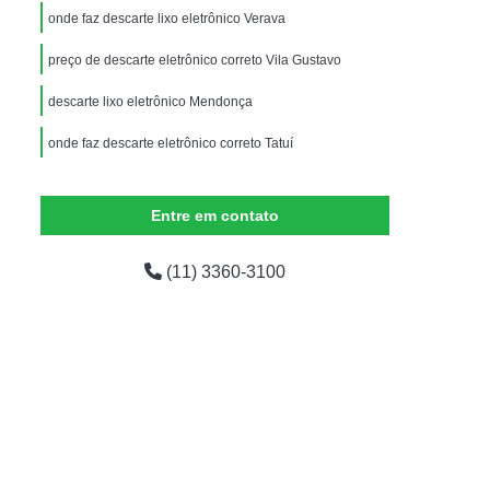
Equipamentos de Informática para Escritório
onde faz descarte lixo eletrônico Verava
dor
Equipamentos de Informática para Ti
preço de descarte eletrônico correto Vila Gustavo
ados
Equipamentos de Informática Usados
descarte lixo eletrônico Mendonça
mática
Empresas de Logística Reversa
onde faz descarte eletrônico correto Tatuí
presas Logística Reversa Eletrônicos
Logística Reversa de Pós Venda
Entre em contato
em
Logística Reversa Eletrônicos
Logística Reversa nas Empresas
(11) 3360-3100
o
Logística Reversa Reciclagem
Reciclagem Aparelhos Eletrônicos
Reciclagem de Componentes Eletrônicos
iclagem de Eletrônicos para Sucata
Reciclagem de Materiais Eletrônicos