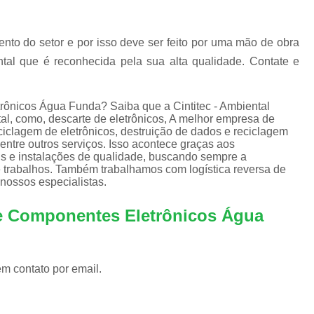
Equipamentos de Informática para Empresa
Equipamentos de Informática para Servi
nto do setor e por isso deve ser feito por uma mão de obra
Equipamentos de Informática Recondicion
ntal que é reconhecida pela sua alta qualidade. Contate e
Equipamentos e Suprimentos de Infor
Empresas Logística Reversa
Em
rônicos Água Funda? Saiba que a Cintitec - Ambiental
l, como, descarte de eletrônicos, A melhor empresa de
Logística Reversa de Eletrônicos
ciclagem de eletrônicos, destruição de dados e reciclagem
 entre outros serviços. Isso acontece graças aos
Logística Reversa de Reciclag
is e instalações de qualidade, buscando sempre a
 e trabalhos. Também trabalhamos com logística reversa de
Logística Reversa Lixo Eletrônico
nossos especialistas.
Logística Reversa Pós Consum
te Componentes Eletrônicos Água
Empresa de Reciclagem Eletrônica
Reciclagem Componentes Eletrônicos
Reciclagem de Eletrônico
Rec
em contato por email.
Reciclagem de Lixos Eletrônicos