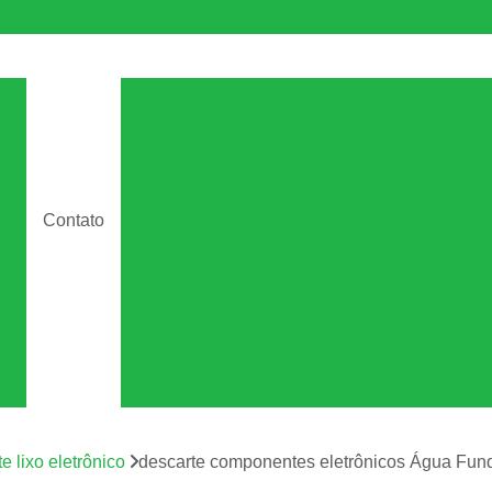
e
Descarte Aparelhos Eletrônicos
s
Descarte Correto de Aparelhos Eletrô
e
Descarte Eletroeletrônicos
os
Descarte Equipamentos Eletrô
de
Contato
Descarte Material Eletrônico
de
Descarte Resíduo Eletrônico
s
Descarte de Equipamento
to
ca
Descarte de Equipamentos de Dados
Descarte de Equipamentos de Ti
Descarte de Equipamentos Informá
m
os
e lixo eletrônico
descarte componentes eletrônicos Água Fun
Descarte Equipamentos de Armazen