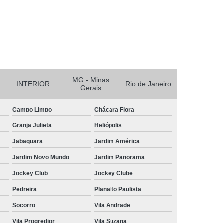
r
Reciclagem de Bateria e Pilha
nicos
Reciclagem de Baterias
aterias Automotivas
MG - Minas
INTERIOR
Rio de Janeiro
Gerais
Campo Limpo
Chácara Flora
Granja Julieta
Heliópolis
Jabaquara
Jardim América
Jardim Novo Mundo
Jardim Panorama
Jockey Club
Jockey Clube
Pedreira
Planalto Paulista
Socorro
Vila Andrade
Vila Progredior
Vila Suzana