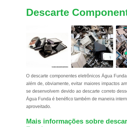
Reciclage
de peças d
Descarte Component
informátic
Reciclage
de placas
Reciclagen
de bateria
O descarte componentes eletrônicos Água Funda 
além de, obviamente, evitar maiores impactos am
se desenvolvem devido ao descarte correto desse
Água Funda é benéfico também de maneira interna
aproveitado.
Mais informações sobre desca