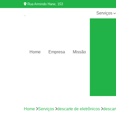
Rua Armindo Hane, 153
Serviços
Descarte d
eletrônico
Descarte d
equipament
Destruição 
Home
Empresa
Missão
dados
Destruição 
documento
Equipamen
de informáti
Logística
reversa
Reciclage
de eletrônic
Home
Serviços
descarte de eletrônicos
descart