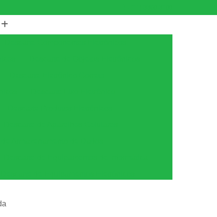
(11) 3360-3100
Descarte Componentes Eletrônicos
nicos
Descarte de Objetos Eletrônicos
Descarte Eletrônico Correto
nicos
Descarte Lixo Eletrônico
Descarte Produtos Eletrônicos
Descarte de Aparelhos Celulares
s de Armazenamento de Dados
Descarte de Equipamentos de Informática
Descarte de Equipamentos Eletrônicos
tica
Descarte de Equipamentos Ti
da
amento
Descarte Equipamentos de Ti