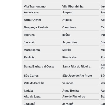
Vila Tramontano
Vila Uberabinha
jar
Americana
Amparo
Ar
Arthur Alvim
Atibaia
At
Bragança Paulista
Campinas
Ca
Ibitiruna
Ibiúna
Ind
Jacareí
Jaguariúna
Jun
Marapoama
Marília
Me
Paulínia
Piracicaba
Por
San
Santa Bárbara d'Oeste
Santa Rita do Ribeira
Pir
São Carlos
São José do Rio Preto
Sã
Vale do Paraíba
Valinhos
Ve
itatiaia
Água Bonita
Ág
Alto da Lapa
Alto de Pinheiros
Bai
Jaguaré
Jaraguá
Jar