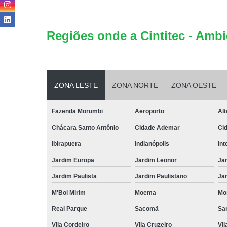
Regiões onde a Cintitec - Ambi
ZONA LESTE
ZONA NORTE
ZONA OESTE
Fazenda Morumbi
Aeroporto
Alt
Chácara Santo Antônio
Cidade Ademar
Ci
Ibirapuera
Indianópolis
Int
Jardim Europa
Jardim Leonor
Jar
Jardim Paulista
Jardim Paulistano
Jar
M'Boi Mirim
Moema
Mo
Real Parque
Sacomã
Sa
Vila Cordeiro
Vila Cruzeiro
Vil