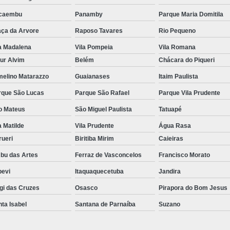
caembu
Panamby
Parque Maria Domitila
aça da Arvore
Raposo Tavares
Rio Pequeno
a Madalena
Vila Pompeia
Vila Romana
ur Alvim
Belém
Chácara do Piqueri
melino Matarazzo
Guaianases
Itaim Paulista
rque São Lucas
Parque São Rafael
Parque Vila Prudente
o Mateus
São Miguel Paulista
Tatuapé
a Matilde
Vila Prudente
Água Rasa
rueri
Biritiba Mirim
Caieiras
bu das Artes
Ferraz de Vasconcelos
Francisco Morato
pevi
Itaquaquecetuba
Jandira
gi das Cruzes
Osasco
Pirapora do Bom Jesus
ta Isabel
Santana de Parnaíba
Suzano