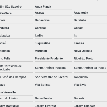
dim São Saveiro
Água Funda
araquara
Araras
Araçatuba
ibaia
Bacaetava
Batatuba
nguera
Cardeal
Cocais
aiatuba
Itatiba
Itu
diaí
Juquiratiba
Limeira
ndonça
Murundu
Nova Odessa
to Feliz
Presidente Prudente
Ribeirão Preto
ta Teresinha de
Santo Antônio Paulista
Santo Antônio da Posse
acicaba
o José dos Campos
São Silvestre de Jacarei
Tanquinho
rava
Vila Batista
Vila Élvio
ua Vermelha
rro do Limão
Barra Funda
Butantã
dim Bonfiglioli
Jardim Everest
Jardim Guedala