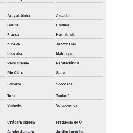
Araçoiabinha
Arcadas
Bauru
Boituva
Franca
Hortolândia
Itupeva
Jaboticabal
Louveira
Mairinque
Paiol Grande
Paraisolândia
Rio Claro
Salto
Socorro
Sorocaba
Tatuí
Taubaté
Vinhedo
Votuporanga
Chácara Inglesa
Freguesia do Ó
Jardim Jussara
Jardim Londrina