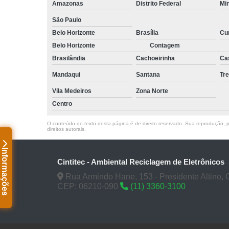
Amazonas
Distrito Federal
Mi
São Paulo
Belo Horizonte
Brasília
Cur
Belo Horizonte
Contagem
Brasilândia
Cachoeirinha
Ca
Mandaqui
Santana
Tr
Vila Medeiros
Zona Norte
Centro
O conteúdo do texto desta página é de direito reservado. Sua reprodução, pa
direitos autorais
.
Informações
Cintitec - Ambiental Reciclagem de Eletrônicos
Rua Armindo Hane, 153 - Presidente Altino, 
CEP: 06210-090
(11) 3360-3100