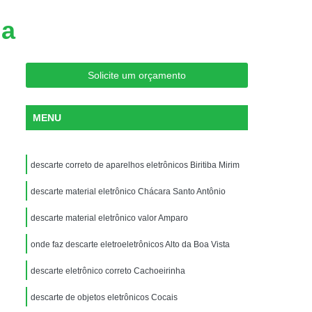
struição Dados
Destruição Dados Segura
da
 de Dados
Destruição de Dado
Destruição de Dados Documentada
Solicite um orçamento
Destruição de Dados Segura
Destruição de Equipamentos Dados
MENU
 Segura de Dados
Destruição de Documento
is
Destruição de Documentos Sigilosos
descarte correto de aparelhos eletrônicos Biritiba Mirim
ruição Documentos Administrativos
descarte material eletrônico Chácara Santo Antônio
Destruição Documentos Contabilísticos
descarte material eletrônico valor Amparo
is
Destruição Documentos Públicos
onde faz descarte eletroeletrônicos Alto da Boa Vista
Recolha e Destruição de Documentos
uipamentos de Informática de Servidor
descarte eletrônico correto Cachoeirinha
Equipamentos de Informática para Datacenter
descarte de objetos eletrônicos Cocais