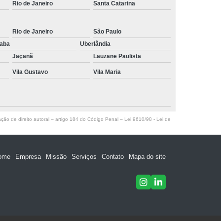
Rio de Janeiro
Santa Catarina
Rio de Janeiro
São Paulo
raba
Uberlândia
Jaçanã
Lauzane Paulista
Vila Gustavo
Vila Maria
ação de direito autoral – artigo 184 do Código Penal –
Lei 9610/98 - Lei de
ome
Empresa
Missão
Serviços
Contato
Mapa do site