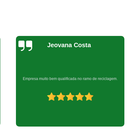
Reciclagem de Produtos Eletr
Reciclagem Equipamentos Eletrôn
Reciclagem de Equipamentos de Informáti
Reciclagem de Peças Informática
Reciclagem em Peças de Informática
Bel Araujo
Reciclagem Material Informática
Reciclagem Produtos de Informáti
Reciclagem de Placa Mãe
Muito boa
Reciclagem de Placas Eletrônicas
Recicl
Reciclagem Placas Circuito Impre
Reciclagem Placas de Circuito Impress
Reciclagem Placas Eletrônic
Reciclagem Bateria Automotiva
Reci
Reciclagem de Bateria Celular
Reci