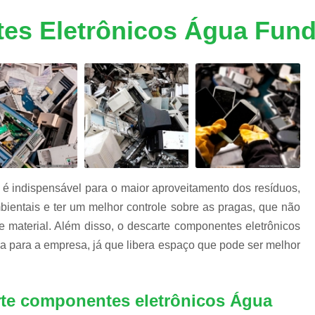
m
Descarte Equipamentos Informática
De
e
es Eletrônicos Água Fun
a
Destruição de Armazenadores
m
Destruição de Dados Digitais
Destruição de Dados e Hd's
s
s
Destruição de Dados Trituração
Destruição de Fita Magnética
Destruição
Destruição de Documentos Confidencia
Destruição Documentos
Dest
é indispensável para o maior aproveitamento dos resíduos,
Destruição Documentos Confidenciais
bientais e ter um melhor controle sobre as pragas, que não
Destruição Documentos Empresaria
 material. Além disso, o descarte componentes eletrônicos
 para a empresa, já que libera espaço que pode ser melhor
Destruir Documentos Confidenciais
Equipamentos de Informática
Eq
Equipamentos de Informática no Atacado
rte componentes eletrônicos Água