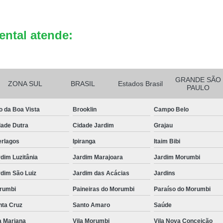
Reciclagem de Bateria de Celula
Reciclagem de Bateria Eletrô
ental atende:
Reciclagem de B
GRANDE SÃO
ZONA SUL
BRASIL
Estados Brasil
PAULO
o da Boa Vista
Brooklin
Campo Belo
dade Dutra
Cidade Jardim
Grajau
erlagos
Ipiranga
Itaim Bibi
dim Luzitânia
Jardim Marajoara
Jardim Morumbi
dim São Luiz
Jardim das Acácias
Jardins
rumbi
Paineiras do Morumbi
Paraíso do Morumbi
nta Cruz
Santo Amaro
Saúde
a Mariana
Vila Morumbi
Vila Nova Conceição