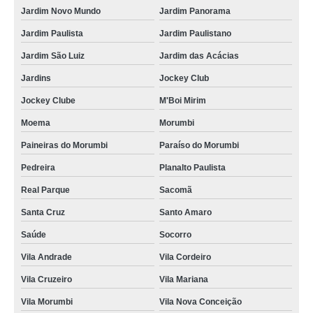
reciclagem de bateria eletrônicos orçar Vale do Paraíba
Jardim Novo Mundo
Jardim Panorama
onde faz reciclagem de bateria Vila Cordeiro
Jardim Paulista
Jardim Paulistano
reciclagem bateria automotiva Vargem Grande Paulista
Jardim São Luiz
Jardim das Acácias
reciclagem de bateria celular Francisco Morato
Jardins
Jockey Club
reciclagem de bateria e pilha orçamento Vila Batista
Jockey Clube
M'Boi Mirim
Moema
Morumbi
onde faz reciclagem baterias Suzano
Paineiras do Morumbi
Paraíso do Morumbi
reciclagem de bateria de aparelhos eletrônico Vila Suzana
Pedreira
Planalto Paulista
reciclagem baterias Socorro
Real Parque
Sacomã
onde fazer reciclagem de bateria de aparelhos eletrônico Ibiúna
Santa Cruz
Santo Amaro
onde faz reciclagem de bateria celular Jacareí
Saúde
Socorro
reciclagem de bateria e pilha Osasco
Vila Andrade
Vila Cordeiro
onde faz reciclagem de bateria eletrônicos Suzano
Vila Cruzeiro
Vila Mariana
reciclagem de bateria eletrônicos orçar Vila Medeiros
Vila Morumbi
Vila Nova Conceição