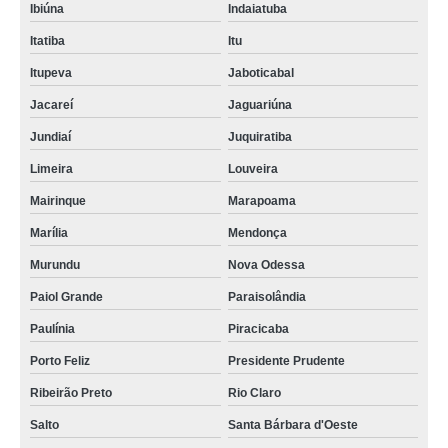
Ibiúna
Indaiatuba
Itatiba
Itu
Itupeva
Jaboticabal
Jacareí
Jaguariúna
Jundiaí
Juquiratiba
Limeira
Louveira
Mairinque
Marapoama
Marília
Mendonça
Murundu
Nova Odessa
Paiol Grande
Paraisolândia
Paulínia
Piracicaba
Porto Feliz
Presidente Prudente
Ribeirão Preto
Rio Claro
Salto
Santa Bárbara d'Oeste