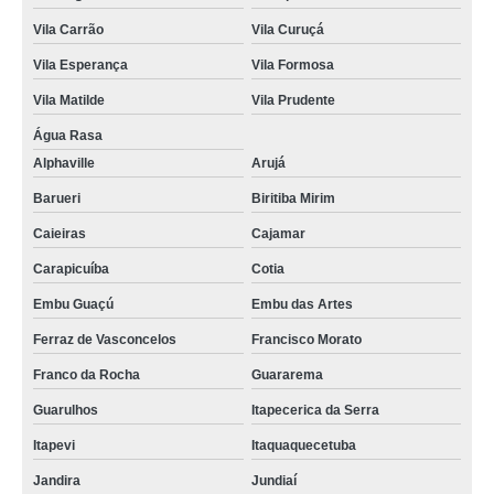
Vila Carrão
Vila Curuçá
Vila Esperança
Vila Formosa
Vila Matilde
Vila Prudente
Água Rasa
Alphaville
Arujá
Barueri
Biritiba Mirim
Caieiras
Cajamar
Carapicuíba
Cotia
Embu Guaçú
Embu das Artes
Ferraz de Vasconcelos
Francisco Morato
Franco da Rocha
Guararema
Guarulhos
Itapecerica da Serra
Itapevi
Itaquaquecetuba
Jandira
Jundiaí