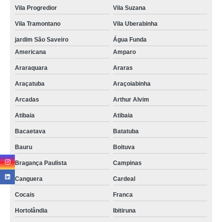
reciclagem de baterias orçar Vila Andrade
Vila Progredior
Vila Suzana
onde faz reciclagem de bateria e pilha Itu
Vila Tramontano
Vila Uberabinha
reciclagem bateria automotiva Americana
jardim São Saveiro
Água Funda
onde faz reciclagem de bateria de aparelhos eletrônico Votuporanga
Americana
Amparo
reciclagem de baterias automotivas Uberlândia
Araraquara
Araras
Araçatuba
Araçoiabinha
onde fazer reciclagem bateria automotiva Vila Suzana
Arcadas
Arthur Alvim
reciclagem de bateria e pilha orçar Salto
Atibaia
Atibaia
Bacaetava
Batatuba
Bauru
Boituva
Bragança Paulista
Campinas
Canguera
Cardeal
Cocais
Franca
Hortolândia
Ibitiruna