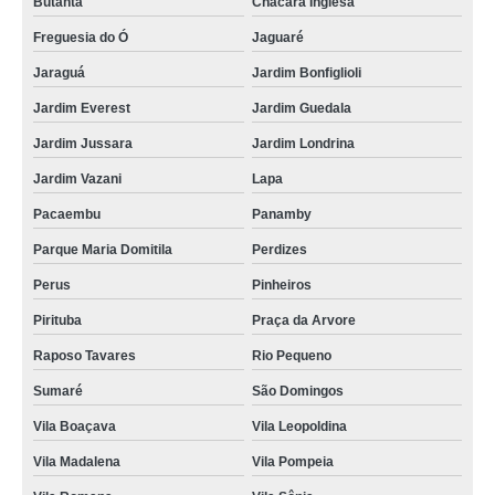
Butantã
Chácara Inglesa
Freguesia do Ó
Jaguaré
Jaraguá
Jardim Bonfiglioli
Jardim Everest
Jardim Guedala
Jardim Jussara
Jardim Londrina
Jardim Vazani
Lapa
Pacaembu
Panamby
Parque Maria Domitila
Perdizes
Perus
Pinheiros
Pirituba
Praça da Arvore
Raposo Tavares
Rio Pequeno
Sumaré
São Domingos
Vila Boaçava
Vila Leopoldina
Vila Madalena
Vila Pompeia