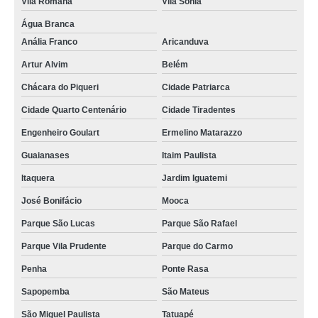
Vila Romana
Vila Sônia
Água Branca
Anália Franco
Aricanduva
Artur Alvim
Belém
Chácara do Piqueri
Cidade Patriarca
Cidade Quarto Centenário
Cidade Tiradentes
Engenheiro Goulart
Ermelino Matarazzo
Guaianases
Itaim Paulista
Itaquera
Jardim Iguatemi
José Bonifácio
Mooca
Parque São Lucas
Parque São Rafael
Parque Vila Prudente
Parque do Carmo
Penha
Ponte Rasa
Sapopemba
São Mateus
São Miguel Paulista
Tatuapé