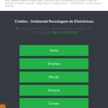
total, mesmo citando nossos links, é proibida sem a autorização do autor. Crime de
violação de direito autoral – artigo 184 do Código Penal –
Lei 9610/98 - Lei de direitos
autorais
.
Cintitec - Ambiental Reciclagem de Eletrônicos
Rua Armindo Hane, 153 - Presidente Altino, Osasco - SP
CEP: 06210-090
(11) 3360-3100
Home
Empresa
Missão
Serviços
Contato