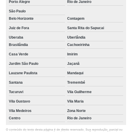
Porto Alegre
Rio de Janeiro
São Paulo
Belo Horizonte
Contagem
Juiz de Fora
Santa Rita do Sapucai
Uberaba
Uberlândia
Brasilândia
Cachoeirinha
Casa Verde
Imirim
Jardim São Paulo
Jaçanã
Lauzane Paulista
Mandaqui
Santana
Tremembé
Tucuruvi
Vila Guilherme
Vila Gustavo
Vila Maria
Vila Medeiros
Zona Norte
Centro
Rio de Janeiro
O conteúdo do texto desta página é de direito reservado. Sua reprodução, parcial ou