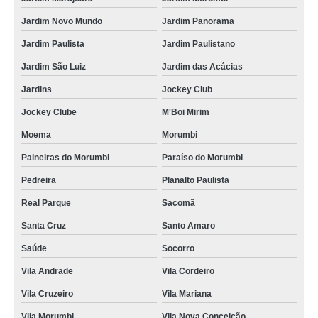
procuro por destruição documentos contabilísticos Mogi das Cruzes
Jardim Novo Mundo
Jardim Panorama
destruição de documento Mandaqui
Jardim Paulista
Jardim Paulistano
destruição documentos confidenciais Vale do Paraíba
Jardim São Luiz
Jardim das Acácias
custo de destruição documentos confidenciais Indianópolis
Jardins
Jockey Club
destruição de documento Vila Morumbi
Jockey Clube
M'Boi Mirim
Moema
Morumbi
destruição documentos contabilísticos Rio Claro
Paineiras do Morumbi
Paraíso do Morumbi
custo de destruição de documentos confidenciais Vila Élvio
Pedreira
Planalto Paulista
procuro por destruir documentos confidenciais Franco da Rocha
Real Parque
Sacomã
custo de destruição documentos contabilísticos Jockey Clube
Santa Cruz
Santo Amaro
destruição documentos públicos Jabaquara
Saúde
Socorro
procuro por destruição documentos administrativos Uberaba
Vila Andrade
Vila Cordeiro
procuro por destruição de documentos sigilosos Mairiporã
Vila Cruzeiro
Vila Mariana
destruição de documentos confidenciais Vila Uberabinha
Vila Morumbi
Vila Nova Conceição