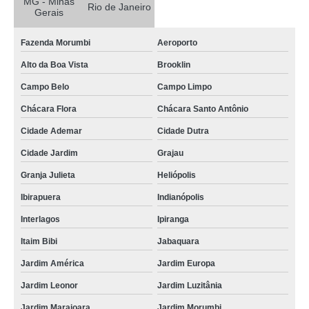
MG - Minas
Rio de Janeiro
Gerais
procuro por destruição documentos contabilísticos Ipiranga
procuro por destruição de documento Mairinque
Fazenda Morumbi
Aeroporto
Alto da Boa Vista
Brooklin
procuro por destruição documentos empresariais Arthur Alvim
Campo Belo
Campo Limpo
destruição de documento valores Santa Cruz
Chácara Flora
Chácara Santo Antônio
custo de destruição documentos públicos Votuporanga
Cidade Ademar
Cidade Dutra
procuro por destruição documentos públicos Zona Norte
Cidade Jardim
Grajau
procuro por destruição de documentos confidenciais Pedreira
Granja Julieta
Heliópolis
custo de destruição de documento Nova Odessa
Ibirapuera
Indianópolis
custo de destruição documentos confidenciais Cidade Dutra
Interlagos
Ipiranga
destruição documentos contabilísticos Contagem
Itaim Bibi
Jabaquara
procuro por destruição documentos administrativos Aeroporto
Jardim América
Jardim Europa
procuro por destruição de documentos sigilosos Vila Cordeiro
Jardim Leonor
Jardim Luzitânia
custo de destruição de documentos sigilosos Jardim Europa
Jardim Marajoara
Jardim Morumbi