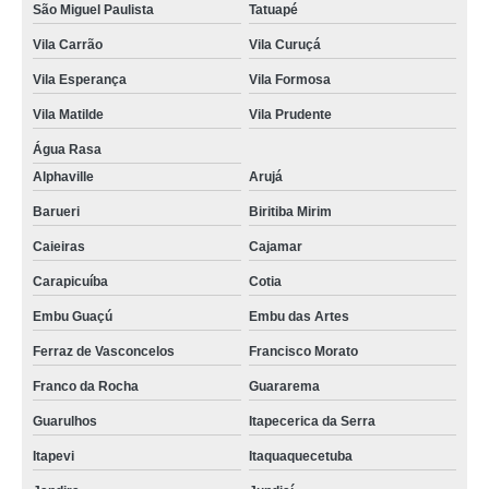
São Miguel Paulista
Tatuapé
Vila Carrão
Vila Curuçá
Vila Esperança
Vila Formosa
Vila Matilde
Vila Prudente
Água Rasa
Alphaville
Arujá
Barueri
Biritiba Mirim
Caieiras
Cajamar
Carapicuíba
Cotia
Embu Guaçú
Embu das Artes
Ferraz de Vasconcelos
Francisco Morato
Franco da Rocha
Guararema
Guarulhos
Itapecerica da Serra
Itapevi
Itaquaquecetuba