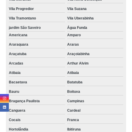
custo de destruição documentos administrativos Paraisolândia
Vila Progredior
Vila Suzana
custo de destruição documentos Valinhos
Vila Tramontano
Vila Uberabinha
procuro por destruição documentos públicos Casa Verde
jardim São Saveiro
Água Funda
custo de destruir documentos confidenciais Canguera
Americana
Amparo
destruição documentos empresariais São Paulo
Araraquara
Araras
Araçatuba
Araçoiabinha
recolha e destruição de documentos Jardim Europa
Arcadas
Arthur Alvim
procuro por destruição de documento Jardim Leonor
Atibaia
Atibaia
procuro por destruição documentos confidenciais Vila Cordeiro
Bacaetava
Batatuba
procuro por destruição documentos Mogi das Cruzes
Bauru
Boituva
Bragança Paulista
Campinas
Canguera
Cardeal
Cocais
Franca
Hortolândia
Ibitiruna