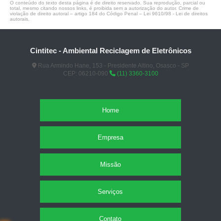
O conteúdo do texto desta página é de direito reservado. Sua reprodução, parcial ou
total, mesmo citando nossos links, é proibida sem a autorização do autor. Crime de
violação de direito autoral – artigo 184 do Código Penal –
Lei 9610/98 - Lei de direitos
autorais
.
Cintitec - Ambiental Reciclagem de Eletrônicos
Rua Armindo Hane, 153 - Presidente Altino, Osasco - SP
CEP: 06210-090
(11) 3360-3100
Home
Empresa
Missão
Serviços
Contato