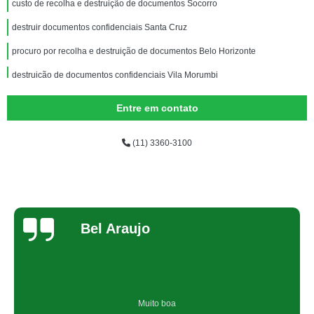
custo de recolha e destruição de documentos Socorro
destruir documentos confidenciais Santa Cruz
procuro por recolha e destruição de documentos Belo Horizonte
destruição de documentos confidenciais Vila Morumbi
destruição documentos confidenciais Itu
Entre em contato
custo de destruição de documentos sigilosos Paiol Grande
(11) 3360-3100
custo de destruição documentos Indaiatuba
custo de destruição documentos empresariais Morumbi
destruição documentos Sorocaba
custo de recolha e destruição de documentos Vila Progredior
Bel Araujo
destruição de documento valores Aeroporto
custo de destruição documentos empresariais Pirapora do Bom Jesus
destruição de documentos sigilosos Rio de Janeiro
Muito boa
custo de destruição documentos administrativos São Lourenço da Serra