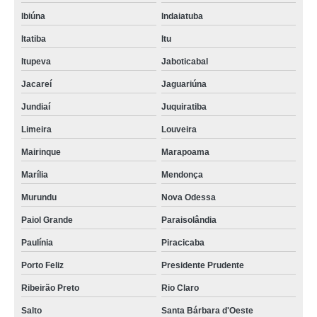
Ibiúna
Indaiatuba
Itatiba
Itu
Itupeva
Jaboticabal
Jacareí
Jaguariúna
Jundiaí
Juquiratiba
Limeira
Louveira
Mairinque
Marapoama
Marília
Mendonça
Murundu
Nova Odessa
Paiol Grande
Paraisolândia
Paulínia
Piracicaba
Porto Feliz
Presidente Prudente
Ribeirão Preto
Rio Claro
Salto
Santa Bárbara d'Oeste