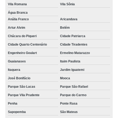
Vila Romana
Vila Sônia
Água Branca
Anália Franco
Aricanduva
Artur Alvim
Belém
Chácara do Piqueri
Cidade Patriarca
Cidade Quarto Centenário
Cidade Tiradentes
Engenheiro Goulart
Ermelino Matarazzo
Guaianases
Itaim Paulista
Itaquera
Jardim Iguatemi
José Bonifácio
Mooca
Parque São Lucas
Parque São Rafael
Parque Vila Prudente
Parque do Carmo
Penha
Ponte Rasa
Sapopemba
São Mateus