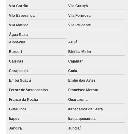
Vila Carrão
Vila Curuçá
Vila Esperança
Vila Formosa
Vila Matilde
Vila Prudente
Água Rasa
Alphaville
Arujá
Barueri
Biritiba Mirim
Caieiras
Cajamar
Carapicuíba
Cotia
Embu Guaçú
Embu das Artes
Ferraz de Vasconcelos
Francisco Morato
Franco da Rocha
Guararema
Guarulhos
Itapecerica da Serra
Itapevi
Itaquaquecetuba
Jandira
Jundiaí