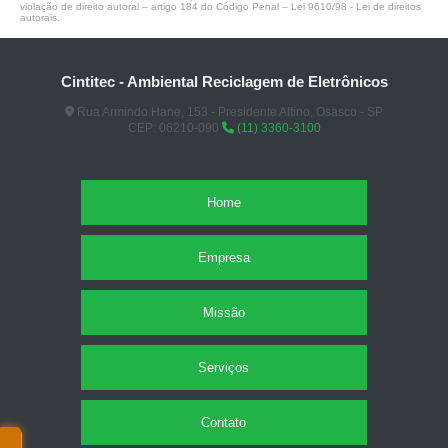
violação de direito autoral – artigo 184 do Código Penal –
Lei 9610/98 - Lei de direitos
autorais
.
Cintitec - Ambiental Reciclagem de Eletrônicos
Rua Armindo Hane, 153 - Presidente Altino, Osasco - SP
CEP: 06210-090
(11) 3360-3100
Home
Empresa
Missão
Serviços
Contato