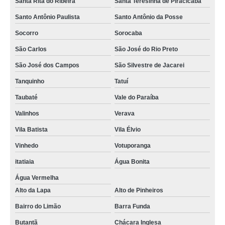
Santa Rita do Ribeira
Santa Teresinha de Piracicaba
Santo Antônio Paulista
Santo Antônio da Posse
Socorro
Sorocaba
São Carlos
São José do Rio Preto
São José dos Campos
São Silvestre de Jacarei
Tanquinho
Tatuí
Taubaté
Vale do Paraíba
Valinhos
Verava
Vila Batista
Vila Élvio
Vinhedo
Votuporanga
itatiaia
Água Bonita
Água Vermelha
Alto da Lapa
Alto de Pinheiros
Bairro do Limão
Barra Funda
Butantã
Chácara Inglesa