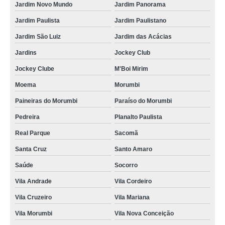
reciclagem material informática orçamento Jaboticabal
Jardim Novo Mundo
Jardim Panorama
serviço de reciclagem sucata informática Indaiatuba
Jardim Paulista
Jardim Paulistano
reciclagem equipamentos de informática valor Pedreira
Jardim São Luiz
Jardim das Acácias
serviço de reciclagem peças de informática Rio Claro
Jardins
Jockey Club
reciclagem sucata informática orçamento Vila Batista
Jockey Clube
M'Boi Mirim
Moema
Morumbi
reciclagem peças de informática Manaus
Paineiras do Morumbi
Paraíso do Morumbi
reciclagem de produtos de informática valor Jardim das Acácias
Pedreira
Planalto Paulista
reciclagem material informática valor Araraquara
Real Parque
Sacomã
serviço de reciclagem em peças de informática Paraíso do Morumbi
Santa Cruz
Santo Amaro
reciclagem de peças informática orçamento Caieiras
Saúde
Socorro
serviço de reciclagem de peças informática Centro
Vila Andrade
Vila Cordeiro
orçamento de reciclagem de equipamentos de informática Interlagos
Vila Cruzeiro
Vila Mariana
reciclagem de produtos de informática Arcadas
Vila Morumbi
Vila Nova Conceição
serviço de reciclagem produtos de informática Alto da Boa Vista