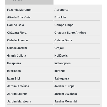
reciclagem em peças de informática Planalto Paulista
serviço de reciclagem de peças informática Santa Catarina
Fazenda Morumbi
Aeroporto
Alto da Boa Vista
Brooklin
reciclagem produtos de informática Poá
Campo Belo
Campo Limpo
reciclagem de produtos de informática São José do Rio Preto
Chácara Flora
Chácara Santo Antônio
reciclagem peças de informática valor Lauzane Paulista
Cidade Ademar
Cidade Dutra
reciclagem sucata informática valor Embu das Artes
Cidade Jardim
Grajau
serviço de reciclagem de produtos de informática Rio de Janeiro
Granja Julieta
Heliópolis
serviço de reciclagem produtos de informática Jardim Leonor
Ibirapuera
Indianópolis
reciclagem peças de informática Rio de Janeiro
Interlagos
Ipiranga
reciclagem de materiais de informática Mendonça
Itaim Bibi
Jabaquara
reciclagem de peças informática Votuporanga
Jardim América
Jardim Europa
reciclagem em peças de informática orçamento Vila Tramontano
Jardim Leonor
Jardim Luzitânia
reciclagem sucata informática Campo Belo
Jardim Marajoara
Jardim Morumbi