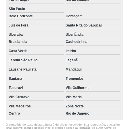
São Paulo
Belo Horizonte
Contagem
Juiz de Fora
Santa Rita do Sapucai
Uberaba
Uberlândia
Brasilândia
Cachoeirinha
Casa Verde
Imirim
Jardim São Paulo
Jaçanã
Lauzane Paulista
Mandaqui
Santana
Tremembé
Tucuruvi
Vila Guilherme
Vila Gustavo
Vila Maria
Vila Medeiros
Zona Norte
Centro
Rio de Janeiro
O conteúdo do texto desta página é de direito reservado. Sua reprodução, parcial ou
total, mesmo citando nossos links, é proibida sem a autorização do autor. Crime de