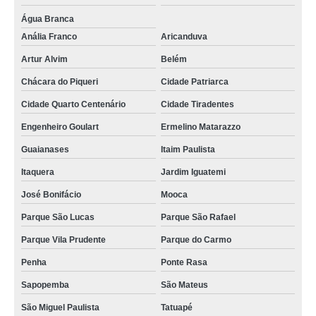
Água Branca
Anália Franco
Aricanduva
Artur Alvim
Belém
Chácara do Piqueri
Cidade Patriarca
Cidade Quarto Centenário
Cidade Tiradentes
Engenheiro Goulart
Ermelino Matarazzo
Guaianases
Itaim Paulista
Itaquera
Jardim Iguatemi
José Bonifácio
Mooca
Parque São Lucas
Parque São Rafael
Parque Vila Prudente
Parque do Carmo
Penha
Ponte Rasa
Sapopemba
São Mateus
São Miguel Paulista
Tatuapé