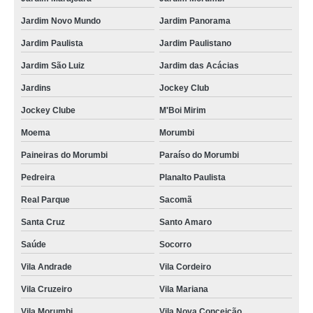
descarte de equipamentos de informática valor Itupeva
Jardim Novo Mundo
Jardim Panorama
Jardim Paulista
Jardim Paulistano
descarte de equipamentos ti valor Paiol Grande
Jardim São Luiz
Jardim das Acácias
descarte de equipamentos informática valor Amparo
Jardins
Jockey Club
descarte equipamentos de ti orçamento Vargem Grande Paulista
Jockey Clube
M'Boi Mirim
orçamento de descarte de equipamentos informática Jardim Novo Mundo
Moema
Morumbi
empresa de descarte de equipamentos de ti Brasilândia
Paineiras do Morumbi
Paraíso do Morumbi
descarte de equipamentos eletrônicos valor Salto
Pedreira
Planalto Paulista
descarte de equipamentos de dados Santo Antônio da Posse
Real Parque
Sacomã
orçamento de descarte de equipamentos de ti São José do Rio Preto
Santa Cruz
Santo Amaro
empresa de descarte de equipamentos de informática Vila Cruzeiro
Saúde
Socorro
descarte equipamentos informática valor Uberlândia
Vila Andrade
Vila Cordeiro
orçamento de descarte de aparelhos celulares Porto Feliz
Vila Cruzeiro
Vila Mariana
orçamento de descarte equipamentos de ti São Lourenço da Serra
Vila Morumbi
Vila Nova Conceição