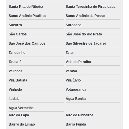
Santa Rita do Ribeira
Santa Teresinha de Piracicaba
descarte de equipamentos ti valor Zona Norte
Santo Antônio Paulista
Santo Antônio da Posse
descarte de equipamentos de ti Heliópolis
Socorro
Sorocaba
orçamento de descarte de equipamentos eletrônicos Arcadas
São Carlos
São José do Rio Preto
orçamento de descarte de equipamentos de armazenamento de dados Vila
Nova Conceição
São José dos Campos
São Silvestre de Jacarei
descarte de equipamentos eletrônicos valor Carapicuíba
Tanquinho
Tatuí
descarte de equipamentos eletrônicos Cidade Jardim
Taubaté
Vale do Paraíba
descarte de equipamentos de dados Sacomã
Valinhos
Verava
orçamento de descarte de equipamentos ti Mairiporã
Vila Batista
Vila Élvio
Vinhedo
Votuporanga
itatiaia
Água Bonita
Água Vermelha
Alto da Lapa
Alto de Pinheiros
Bairro do Limão
Barra Funda