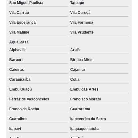
São Miguel Paulista
Tatuapé
Vila Carrão
Vila Curuçá
Vila Esperança
Vila Formosa
Vila Matilde
Vila Prudente
Água Rasa
Alphaville
Arujá
Barueri
Biritiba Mirim
Caieiras
Cajamar
Carapicuíba
Cotia
Embu Guaçú
Embu das Artes
Ferraz de Vasconcelos
Francisco Morato
Franco da Rocha
Guararema
Guarulhos
Itapecerica da Serra
Itapevi
Itaquaquecetuba