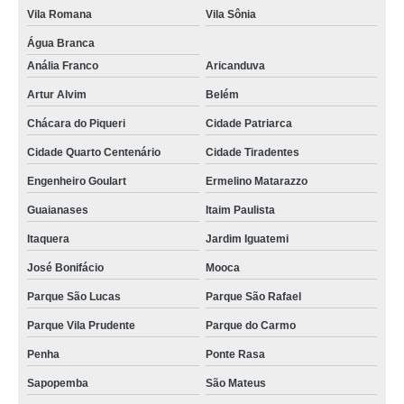
Vila Romana
Vila Sônia
Água Branca
Anália Franco
Aricanduva
Artur Alvim
Belém
Chácara do Piqueri
Cidade Patriarca
Cidade Quarto Centenário
Cidade Tiradentes
Engenheiro Goulart
Ermelino Matarazzo
Guaianases
Itaim Paulista
Itaquera
Jardim Iguatemi
José Bonifácio
Mooca
Parque São Lucas
Parque São Rafael
Parque Vila Prudente
Parque do Carmo
Penha
Ponte Rasa
Sapopemba
São Mateus