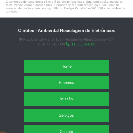
O conteúdo do texto desta página é de direito reservado. Sua reprodução, parcial ou
total, mesmo citando nossos links, é proibida sem a autorização do autor. Crime de
violação de direito autoral – artigo 184 do Código Penal –
Lei 9610/98 - Lei de direitos
autorais
.
Cintitec - Ambiental Reciclagem de Eletrônicos
Rua Armindo Hane, 153 - Presidente Altino, Osasco - SP
CEP: 06210-090
(11) 3360-3100
Home
Empresa
Missão
Serviços
Contato