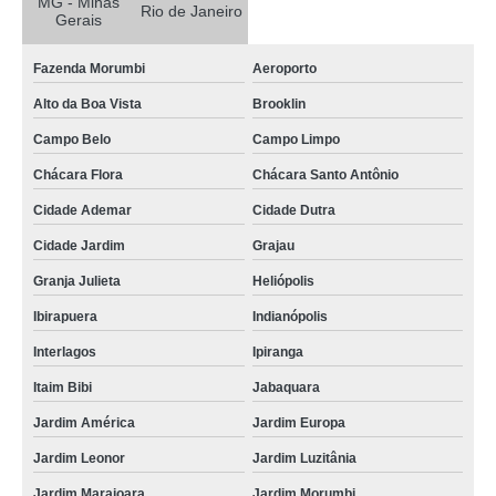
MG - Minas
Rio de Janeiro
Gerais
descarte de equipamentos informática itatiaia
descarte de equipamentos de ti valor Jandira
Fazenda Morumbi
Aeroporto
descarte de aparelhos celulares Centro
Alto da Boa Vista
Brooklin
empresa de descarte equipamentos de armazenamento Santa Isabel
Campo Belo
Campo Limpo
empresa de descarte de aparelhos celulares Tremembé
Chácara Flora
Chácara Santo Antônio
Cidade Ademar
Cidade Dutra
empresa de descarte de equipamentos eletrônicos Mauá
Cidade Jardim
Grajau
orçamento de descarte equipamentos de armazenamento Piracicaba
Granja Julieta
Heliópolis
descarte de equipamentos de armazenamento de dados Presidente
Prudente
Ibirapuera
Indianópolis
descarte equipamentos de armazenamento Jundiaí
Interlagos
Ipiranga
descarte de equipamentos informática Amparo
Itaim Bibi
Jabaquara
descarte equipamentos informática valor Belo Horizonte
Jardim América
Jardim Europa
descarte equipamentos de ti Vila Maria
Jardim Leonor
Jardim Luzitânia
orçamento de descarte de equipamentos informática Vila Morumbi
Jardim Marajoara
Jardim Morumbi