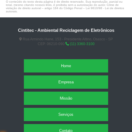
O conteúdo do texto desta página é de direito reservado. Sua reprodução, parcial ou
total, mesmo citando nossos links, é proibida sem a autorização do autor. Crime de
violação de direito autoral – artigo 184 do Código Penal –
Lei 9610/98 - Lei de direitos
autorais
.
Cintitec - Ambiental Reciclagem de Eletrônicos
Rua Armindo Hane, 153 - Presidente Altino, Osasco - SP
CEP: 06210-090
(11) 3360-3100
Home
Empresa
Missão
Serviços
Contato