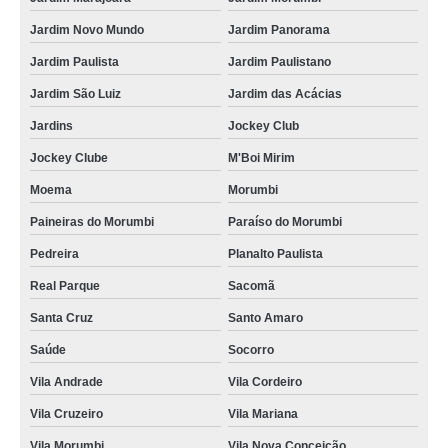
custo de destruição documentos Chácara Santo Antônio
Jardim Novo Mundo
Jardim Panorama
destruição de documentos confidenciais Taboão da Serra
Jardim Paulista
Jardim Paulistano
destruição documentos públicos Cardeal
Jardim São Luiz
Jardim das Acácias
destruição documentos empresariais Vila Mariana
Jardins
Jockey Club
destruição documentos empresariais Jandira
Jockey Clube
M'Boi Mirim
procuro por destruição documentos confidenciais Batatuba
Moema
Morumbi
custo de destruição documentos contabilísticos Votuporanga
Paineiras do Morumbi
Paraíso do Morumbi
custo de destruição documentos confidenciais Americana
Pedreira
Planalto Paulista
destruir documentos confidenciais Alphaville
Real Parque
Sacomã
destruição documentos contabilísticos Bragança Paulista
Santa Cruz
Santo Amaro
custo de recolha e destruição de documentos Santo Amaro
Saúde
Socorro
custo de destruir documentos confidenciais Alphaville
Vila Andrade
Vila Cordeiro
procuro por destruir documentos confidenciais Minas Gerais
Vila Cruzeiro
Vila Mariana
procuro por destruição documentos contabilísticos Embu Guaçú
Vila Morumbi
Vila Nova Conceição