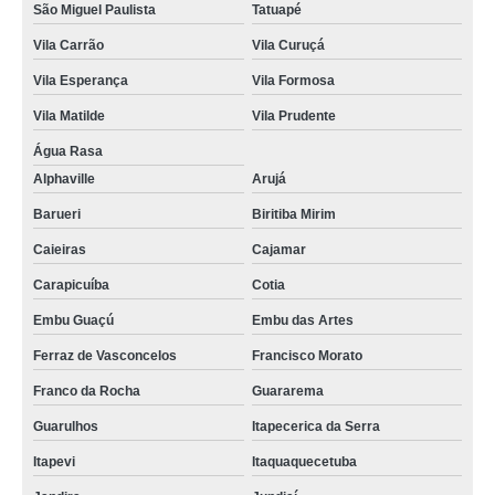
São Miguel Paulista
Tatuapé
Vila Carrão
Vila Curuçá
Vila Esperança
Vila Formosa
Vila Matilde
Vila Prudente
Água Rasa
Alphaville
Arujá
Barueri
Biritiba Mirim
Caieiras
Cajamar
Carapicuíba
Cotia
Embu Guaçú
Embu das Artes
Ferraz de Vasconcelos
Francisco Morato
Franco da Rocha
Guararema
Guarulhos
Itapecerica da Serra
Itapevi
Itaquaquecetuba