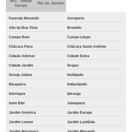
MG - Minas
custo de destruição documentos públicos Planalto Paulista
Rio de Janeiro
Gerais
procuro por destruição documentos contabilísticos Francisco Morato
Fazenda Morumbi
Aeroporto
destruição de documento Brasilândia
Alto da Boa Vista
Brooklin
procuro por destruição documentos confidenciais Belo Horizonte
Campo Belo
Campo Limpo
destruição documentos confidenciais Juquitiba
Chácara Flora
Chácara Santo Antônio
custo de destruição de documentos confidenciais Itu
Cidade Ademar
Cidade Dutra
destruição documentos empresariais valores Uberlândia
Cidade Jardim
Grajau
procuro por destruição de documentos sigilosos Jardim São Paulo
Granja Julieta
Heliópolis
custo de destruição de documento Franco da Rocha
Ibirapuera
Indianópolis
destruição documentos Bacaetava
Interlagos
Ipiranga
custo de recolha e destruição de documentos Vila Medeiros
Itaim Bibi
Jabaquara
custo de destruição documentos contabilísticos Real Parque
Jardim América
Jardim Europa
Jardim Leonor
Jardim Luzitânia
procuro por destruir documentos confidenciais Pedreira
Jardim Marajoara
Jardim Morumbi