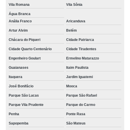
Vila Romana
Vila Sônia
Água Branca
Anália Franco
Aricanduva
Artur Alvim
Belém
Chácara do Piqueri
Cidade Patriarca
Cidade Quarto Centenário
Cidade Tiradentes
Engenheiro Goulart
Ermelino Matarazzo
Guaianases
Itaim Paulista
Itaquera
Jardim Iguatemi
José Bonifácio
Mooca
Parque São Lucas
Parque São Rafael
Parque Vila Prudente
Parque do Carmo
Penha
Ponte Rasa
Sapopemba
São Mateus