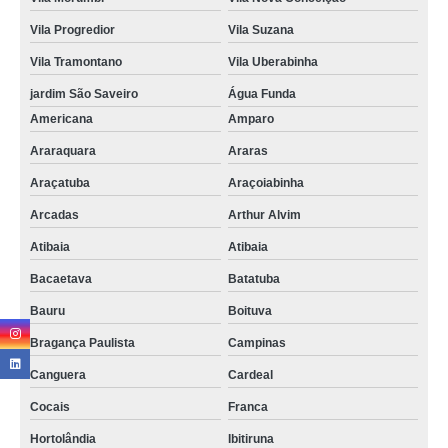
destruição documentos empresariais valores Murundu
Vila Progredior
Vila Suzana
Vila Tramontano
Vila Uberabinha
procuro por destruição documentos administrativos Grajau
jardim São Saveiro
Água Funda
custo de destruição de documentos sigilosos Vale do Paraíba
Americana
Amparo
procuro por destruição de documento Vila Guilherme
Araraquara
Araras
procuro por destruição documentos Itaim Bibi
Araçatuba
Araçoiabinha
custo de destruição documentos empresariais Jacareí
Arcadas
Arthur Alvim
recolha e destruição de documentos Biritiba Mirim
Atibaia
Atibaia
destruição documentos administrativos Bacaetava
Bacaetava
Batatuba
procuro por destruição de documentos sigilosos Paulínia
Bauru
Boituva
Bragança Paulista
Campinas
Canguera
Cardeal
Cocais
Franca
Hortolândia
Ibitiruna