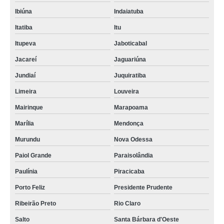
Ibiúna
Indaiatuba
Itatiba
Itu
Itupeva
Jaboticabal
Jacareí
Jaguariúna
Jundiaí
Juquiratiba
Limeira
Louveira
Mairinque
Marapoama
Marília
Mendonça
Murundu
Nova Odessa
Paiol Grande
Paraisolândia
Paulínia
Piracicaba
Porto Feliz
Presidente Prudente
Ribeirão Preto
Rio Claro
Salto
Santa Bárbara d'Oeste