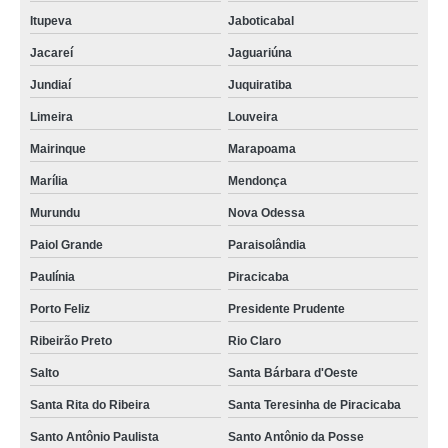
Itupeva
Jaboticabal
Jacareí
Jaguariúna
Jundiaí
Juquiratiba
Limeira
Louveira
Mairinque
Marapoama
Marília
Mendonça
Murundu
Nova Odessa
Paiol Grande
Paraisolândia
Paulínia
Piracicaba
Porto Feliz
Presidente Prudente
Ribeirão Preto
Rio Claro
Salto
Santa Bárbara d'Oeste
Santa Rita do Ribeira
Santa Teresinha de Piracicaba
Santo Antônio Paulista
Santo Antônio da Posse