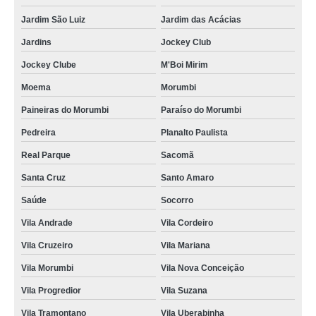
onde faz descarte material eletrônico Distrito Federal
Jardim São Luiz
Jardim das Acácias
descarte produtos eletrônicos Vila Andrade
Jardins
Jockey Club
onde faz descarte de objetos eletrônicos Aeroporto
Jockey Clube
M'Boi Mirim
Moema
Morumbi
preço de descarte correto de aparelhos eletrônicos Vila Tramontano
Paineiras do Morumbi
Paraíso do Morumbi
preço de descarte produtos eletrônicos Paulínia
Pedreira
Planalto Paulista
descarte eletroeletrônicos Santa Cruz
Real Parque
Sacomã
descarte material eletrônico Pedreira
Santa Cruz
Santo Amaro
descarte eletrônico correto Jundiaí
Saúde
Socorro
descarte material eletrônico valor Vila Mariana
Vila Andrade
Vila Cordeiro
descarte material eletrônico valor Jardim São Luiz
Vila Cruzeiro
Vila Mariana
descarte equipamentos eletrônicos Curitiba
Vila Morumbi
Vila Nova Conceição
descarte material eletrônico Alphaville
Vila Progredior
Vila Suzana
preço de descarte aparelhos eletrônicos Campo Belo
Vila Tramontano
Vila Uberabinha