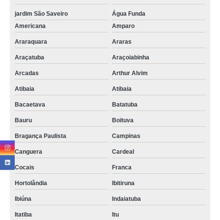
onde faz descarte correto de aparelhos eletrônicos Atibaia
jardim São Saveiro
Água Funda
descarte lixo eletrônico Salto
Americana
Amparo
onde faz descarte material eletrônico Itaim Bibi
Araraquara
Araras
Araçatuba
Araçoiabinha
onde faz descarte de objetos eletrônicos Jaguariúna
Arcadas
Arthur Alvim
descarte correto de aparelhos eletrônicos Paineiras do Morumbi
Atibaia
Atibaia
descarte componentes eletrônicos Itu
Bacaetava
Batatuba
descarte equipamentos eletrônicos Vila Nova Conceição
Bauru
Boituva
onde faz descarte equipamentos eletrônicos Limeira
Bragança Paulista
Campinas
preço de descarte material eletrônico Manaus
Canguera
Cardeal
Cocais
Franca
Hortolândia
Ibitiruna
Ibiúna
Indaiatuba
Itatiba
Itu