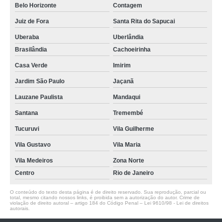
Belo Horizonte
Contagem
Juiz de Fora
Santa Rita do Sapucai
Uberaba
Uberlândia
Brasilândia
Cachoeirinha
Casa Verde
Imirim
Jardim São Paulo
Jaçanã
Lauzane Paulista
Mandaqui
Santana
Tremembé
Tucuruvi
Vila Guilherme
Vila Gustavo
Vila Maria
Vila Medeiros
Zona Norte
Centro
Rio de Janeiro
O conteúdo do texto desta página é de direito reservado. Sua reprodução, parcial ou
total, mesmo citando nossos links, é proibida sem a autorização do autor. Crime de
violação de direito autoral – artigo 184 do Código Penal –
Lei 9610/98 - Lei de direitos
autorais
.