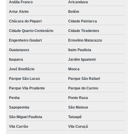
Anália Franco
Aricanduva
Artur Alvim
Belém
Chácara do Piqueri
Cidade Patriarca
Cidade Quarto Centenário
Cidade Tiradentes
Engenheiro Goulart
Ermelino Matarazzo
Guaianases
Itaim Paulista
Itaquera
Jardim Iguatemi
José Bonifácio
Mooca
Parque São Lucas
Parque São Rafael
Parque Vila Prudente
Parque do Carmo
Penha
Ponte Rasa
Sapopemba
São Mateus
São Miguel Paulista
Tatuapé
Vila Carrão
Vila Curuçá