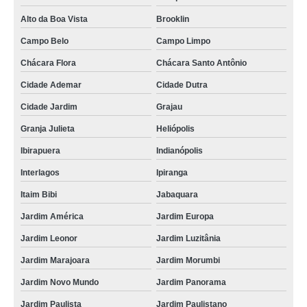
Alto da Boa Vista
Brooklin
descarte resíduo eletrônico Jandira
Campo Belo
Campo Limpo
onde faz descarte resíduo eletrônico Santa Rita do Ribeira
Chácara Flora
Chácara Santo Antônio
onde faz descarte produtos eletrônicos Franco da Rocha
Cidade Ademar
Cidade Dutra
onde faz descarte eletrônico correto Mairiporã
Cidade Jardim
Grajau
descarte aparelhos eletrônicos Osasco
Granja Julieta
Heliópolis
preço de descarte de objetos eletrônicos Atibaia
Ibirapuera
Indianópolis
preço de descarte equipamentos eletrônicos Salto
Interlagos
Ipiranga
onde faz descarte componentes eletrônicos Marapoama
Itaim Bibi
Jabaquara
preço de descarte resíduo eletrônico Mairiporã
Jardim América
Jardim Europa
preço de descarte equipamentos eletrônicos Cocais
Jardim Leonor
Jardim Luzitânia
descarte lixo eletrônico valor Embu das Artes
Jardim Marajoara
Jardim Morumbi
preço de descarte resíduo eletrônico Jaboticabal
Jardim Novo Mundo
Jardim Panorama
descarte de objetos eletrônicos Juiz de Fora
Jardim Paulista
Jardim Paulistano