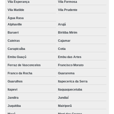
Vila Esperança
Vila Formosa
Vila Matilde
Vila Prudente
Água Rasa
Alphaville
Arujá
Barueri
Biritiba Mirim
Caieiras
Cajamar
Carapicuíba
Cotia
Embu Guaçú
Embu das Artes
Ferraz de Vasconcelos
Francisco Morato
Franco da Rocha
Guararema
Guarulhos
Itapecerica da Serra
Itapevi
Itaquaquecetuba
Jandira
Jundiaí
Juquitiba
Mairiporã