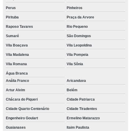
Perus
Pinheiros
Pirituba
Praça da Arvore
Raposo Tavares
Rio Pequeno
Sumaré
São Domingos
Vila Boaçava
Vila Leopoldina
Vila Madalena
Vila Pompeia
Vila Romana
Vila Sônia
Água Branca
Anália Franco
Aricanduva
Artur Alvim
Belém
Chácara do Piqueri
Cidade Patriarca
Cidade Quarto Centenário
Cidade Tiradentes
Engenheiro Goulart
Ermelino Matarazzo
Guaianases
Itaim Paulista