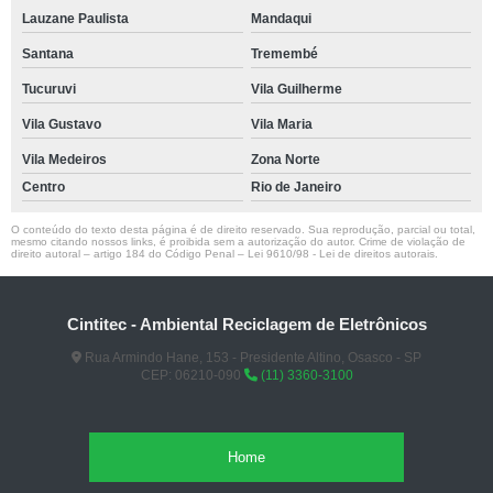
Lauzane Paulista
Mandaqui
Santana
Tremembé
Tucuruvi
Vila Guilherme
Vila Gustavo
Vila Maria
Vila Medeiros
Zona Norte
Centro
Rio de Janeiro
O conteúdo do texto desta página é de direito reservado. Sua reprodução, parcial ou total,
mesmo citando nossos links, é proibida sem a autorização do autor. Crime de violação de
direito autoral – artigo 184 do Código Penal –
Lei 9610/98 - Lei de direitos autorais
.
Cintitec - Ambiental Reciclagem de Eletrônicos
Rua Armindo Hane, 153 - Presidente Altino, Osasco - SP
CEP: 06210-090
(11) 3360-3100
Home