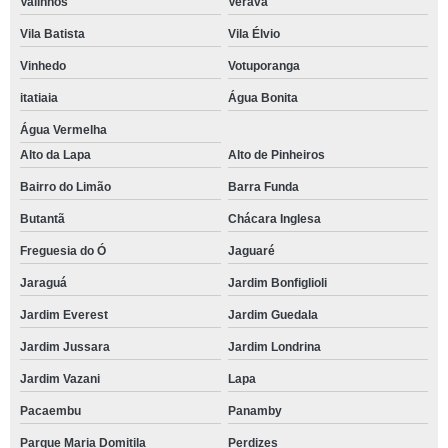
Valinhos
Verava
Vila Batista
Vila Élvio
Vinhedo
Votuporanga
itatiaia
Água Bonita
Água Vermelha
Alto da Lapa
Alto de Pinheiros
Bairro do Limão
Barra Funda
Butantã
Chácara Inglesa
Freguesia do Ó
Jaguaré
Jaraguá
Jardim Bonfiglioli
Jardim Everest
Jardim Guedala
Jardim Jussara
Jardim Londrina
Jardim Vazani
Lapa
Pacaembu
Panamby
Parque Maria Domitila
Perdizes