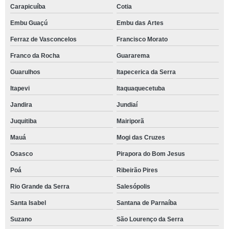
Carapicuíba
Cotia
Embu Guaçú
Embu das Artes
Ferraz de Vasconcelos
Francisco Morato
Franco da Rocha
Guararema
Guarulhos
Itapecerica da Serra
Itapevi
Itaquaquecetuba
Jandira
Jundiaí
Juquitiba
Mairiporã
Mauá
Mogi das Cruzes
Osasco
Pirapora do Bom Jesus
Poá
Ribeirão Pires
Rio Grande da Serra
Salesópolis
Santa Isabel
Santana de Parnaíba
Suzano
São Lourenço da Serra