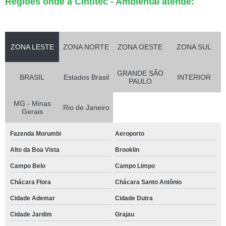
Regiões onde a Cintitec - Ambiental atende:
ZONA LESTE
ZONA NORTE
ZONA OESTE
ZONA SUL
GRANDE SÃO
BRASIL
Estados Brasil
INTERIOR
PAULO
MG - Minas
Rio de Janeiro
Gerais
Fazenda Morumbi
Aeroporto
Alto da Boa Vista
Brooklin
Campo Belo
Campo Limpo
Chácara Flora
Chácara Santo Antônio
Cidade Ademar
Cidade Dutra
Cidade Jardim
Grajau