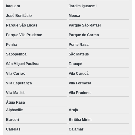
Itaquera
Jardim Iguatemi
José Bonifácio
Mooca
Parque São Lucas
Parque São Rafael
Parque Vila Prudente
Parque do Carmo
Penha
Ponte Rasa
Sapopemba
São Mateus
São Miguel Paulista
Tatuapé
Vila Carrão
Vila Curuçá
Vila Esperança
Vila Formosa
Vila Matilde
Vila Prudente
Água Rasa
Alphaville
Arujá
Barueri
Biritiba Mirim
Caieiras
Cajamar