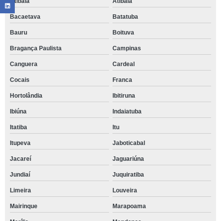
Atibaia
Atibaia
Bacaetava
Batatuba
Bauru
Boituva
Bragança Paulista
Campinas
Canguera
Cardeal
Cocais
Franca
Hortolândia
Ibitiruna
Ibiúna
Indaiatuba
Itatiba
Itu
Itupeva
Jaboticabal
Jacareí
Jaguariúna
Jundiaí
Juquiratiba
Limeira
Louveira
Mairinque
Marapoama