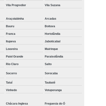
Vila Progredior
Vila Suzana
Araçoiabinha
Arcadas
Bauru
Boituva
Franca
Hortolândia
Itupeva
Jaboticabal
Louveira
Mairinque
Paiol Grande
Paraisolândia
Rio Claro
Salto
Socorro
Sorocaba
Tatuí
Taubaté
Vinhedo
Votuporanga
Chácara Inglesa
Freguesia do Ó