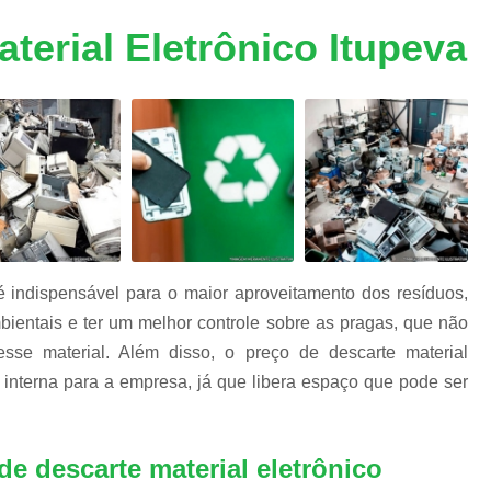
m
Descarte Equipamentos Informática
De
e
terial Eletrônico Itupeva
a
Destruição de Armazenadores
m
Destruição de Dados Digitais
Destruição de Dados e Hd's
s
s
Destruição de Dados Trituração
Destruição de Fita Magnética
Destruição
Destruição de Documentos Confidencia
Destruição Documentos
Dest
 é indispensável para o maior aproveitamento dos resíduos,
Destruição Documentos Confidenciais
bientais e ter um melhor controle sobre as pragas, que não
Destruição Documentos Empresaria
sse material. Além disso, o preço de descarte material
 interna para a empresa, já que libera espaço que pode ser
Destruir Documentos Confidenciais
Equipamentos de Informática
Eq
Equipamentos de Informática no Atacado
e descarte material eletrônico