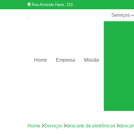
Rua Armindo Hane, 153
Serviços
Descarte d
eletrônico
Descarte d
equipament
Destruição 
Home
Empresa
Missão
dados
Destruição 
documento
Equipamen
de informáti
Logística
reversa
Reciclage
de eletrônic
Home
Serviços
descarte de eletrônicos
descart