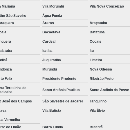
a Mariana
Vila Morumbi
Vila Nova Conceição
dim São Saveiro
Água Funda
araquara
Araras
Araçatuba
ibaia
Bacaetava
Batatuba
nguera
Cardeal
Cocais
aiatuba
Itatiba
Itu
diaí
Juquiratiba
Limeira
ndonça
Murundu
Nova Odessa
to Feliz
Presidente Prudente
Ribeirão Preto
ta Teresinha de
Santo Antônio Paulista
Santo Antônio da Posse
acicaba
o José dos Campos
São Silvestre de Jacarei
Tanquinho
rava
Vila Batista
Vila Élvio
ua Vermelha
rro do Limão
Barra Funda
Butantã