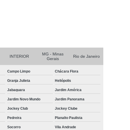
r
Reciclagem de Bateria e Pilha
nicos
Reciclagem de Baterias
aterias Automotivas
MG - Minas
INTERIOR
Rio de Janeiro
Gerais
Campo Limpo
Chácara Flora
Granja Julieta
Heliópolis
Jabaquara
Jardim América
Jardim Novo Mundo
Jardim Panorama
Jockey Club
Jockey Clube
Pedreira
Planalto Paulista
Socorro
Vila Andrade