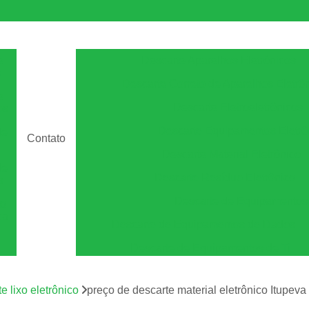
e
Descarte Aparelhos Eletrônicos
s
Descarte Correto de Aparelhos Eletrô
e
Descarte Eletroeletrônicos
os
Descarte Equipamentos Eletrô
de
Contato
Descarte Material Eletrônico
de
Descarte Resíduo Eletrônico
s
Descarte de Equipamento
to
ca
Descarte de Equipamentos de Dados
Descarte de Equipamentos de Ti
Descarte de Equipamentos Informá
m
os
e lixo eletrônico
preço de descarte material eletrônico Itupeva
Descarte Equipamentos de Armazen