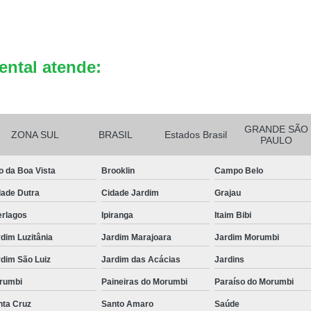
Reciclagem de Bateria de Celula
Reciclagem de Bateria Eletrô
ental atende:
Reciclagem de B
GRANDE SÃO
ZONA SUL
BRASIL
Estados Brasil
PAULO
o da Boa Vista
Brooklin
Campo Belo
dade Dutra
Cidade Jardim
Grajau
erlagos
Ipiranga
Itaim Bibi
dim Luzitânia
Jardim Marajoara
Jardim Morumbi
dim São Luiz
Jardim das Acácias
Jardins
rumbi
Paineiras do Morumbi
Paraíso do Morumbi
nta Cruz
Santo Amaro
Saúde