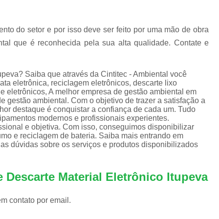
Equipamentos de Informática para Empresa
Equipamentos de Informática para Servi
nto do setor e por isso deve ser feito por uma mão de obra
Equipamentos de Informática Recondicion
ntal que é reconhecida pela sua alta qualidade. Contate e
Equipamentos e Suprimentos de Infor
Empresas Logística Reversa
Em
tupeva? Saiba que através da Cintitec - Ambiental você
a eletrônica, reciclagem eletrônicos, descarte lixo
Logística Reversa de Eletrônicos
 de eletrônicos, A melhor empresa de gestão ambiental em
e gestão ambiental. Com o objetivo de trazer a satisfação a
Logística Reversa de Reciclag
hor destaque é conquistar a confiança de cada um. Tudo
uipamentos modernos e profissionais experientes.
Logística Reversa Lixo Eletrônico
ional e objetiva. Com isso, conseguimos disponibilizar
sumo e reciclagem de bateria. Saiba mais entrando em
Logística Reversa Pós Consum
s dúvidas sobre os serviços e produtos disponibilizados
Empresa de Reciclagem Eletrônica
Reciclagem Componentes Eletrônicos
 Descarte Material Eletrônico Itupeva
Reciclagem de Eletrônico
Rec
em contato por email.
Reciclagem de Lixos Eletrônicos