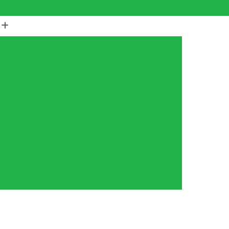
(11) 3360-3100
Descarte Componentes Eletrônicos
nicos
Descarte de Objetos Eletrônicos
Descarte Eletrônico Correto
nicos
Descarte Lixo Eletrônico
Descarte Produtos Eletrônicos
Descarte de Aparelhos Celulares
s de Armazenamento de Dados
Descarte de Equipamentos de Informática
Descarte de Equipamentos Eletrônicos
tica
Descarte de Equipamentos Ti
amento
Descarte Equipamentos de Ti