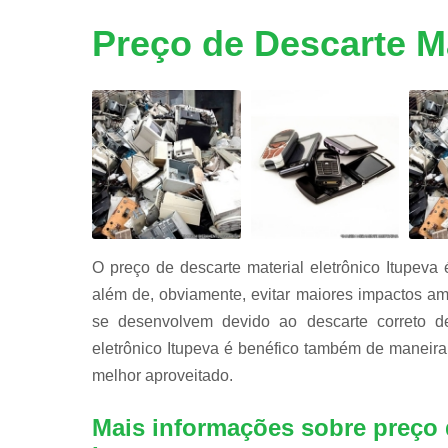
Reciclage
de peças d
Preço de Descarte Ma
informátic
Reciclage
de placas
Reciclagen
de bateria
O preço de descarte material eletrônico Itupeva
além de, obviamente, evitar maiores impactos am
se desenvolvem devido ao descarte correto de
eletrônico Itupeva é benéfico também de maneira
melhor aproveitado.
Mais informações sobre preço d