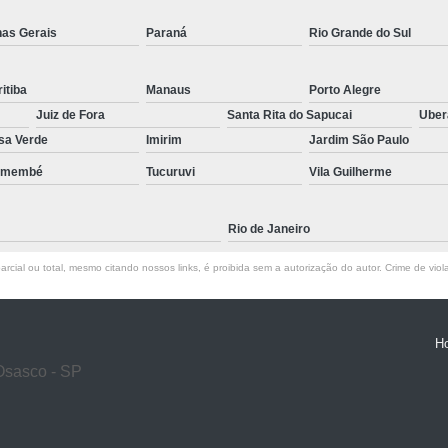
nas Gerais
Paraná
Rio Grande do Sul
itiba
Manaus
Porto Alegre
Juiz de Fora
Santa Rita do Sapucai
Ube
sa Verde
Imirim
Jardim São Paulo
emembé
Tucuruvi
Vila Guilherme
Rio de Janeiro
rcial ou total, mesmo citando nossos links, é proibida sem a autorização do autor. Crime de viol
H
Osasco - SP