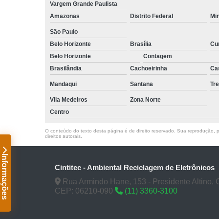
Vargem Grande Paulista
Amazonas
Distrito Federal
Mi
São Paulo
Belo Horizonte
Brasília
Cur
Belo Horizonte
Contagem
Brasilândia
Cachoeirinha
Ca
Mandaqui
Santana
Tr
Vila Medeiros
Zona Norte
Centro
O conteúdo do texto desta página é de direito reservado. Sua reprodução, pa
direitos autorais
.
Informações
Cintitec - Ambiental Reciclagem de Eletrônicos
Rua Armindo Hane, 153 - Presidente Altino, 
CEP: 06210-090
(11) 3360-3100