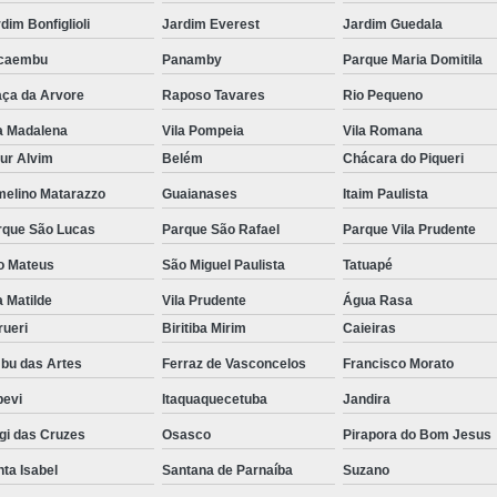
dim Bonfiglioli
Jardim Everest
Jardim Guedala
caembu
Panamby
Parque Maria Domitila
aça da Arvore
Raposo Tavares
Rio Pequeno
a Madalena
Vila Pompeia
Vila Romana
ur Alvim
Belém
Chácara do Piqueri
melino Matarazzo
Guaianases
Itaim Paulista
rque São Lucas
Parque São Rafael
Parque Vila Prudente
o Mateus
São Miguel Paulista
Tatuapé
a Matilde
Vila Prudente
Água Rasa
rueri
Biritiba Mirim
Caieiras
bu das Artes
Ferraz de Vasconcelos
Francisco Morato
pevi
Itaquaquecetuba
Jandira
gi das Cruzes
Osasco
Pirapora do Bom Jesus
ta Isabel
Santana de Parnaíba
Suzano