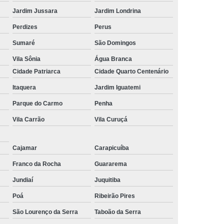
Jardim Jussara
Jardim Londrina
Perdizes
Perus
Sumaré
São Domingos
Vila Sônia
Água Branca
Cidade Patriarca
Cidade Quarto Centenário
Itaquera
Jardim Iguatemi
Parque do Carmo
Penha
Vila Carrão
Vila Curuçá
Cajamar
Carapicuíba
Franco da Rocha
Guararema
Jundiaí
Juquitiba
Poá
Ribeirão Pires
São Lourenço da Serra
Taboão da Serra