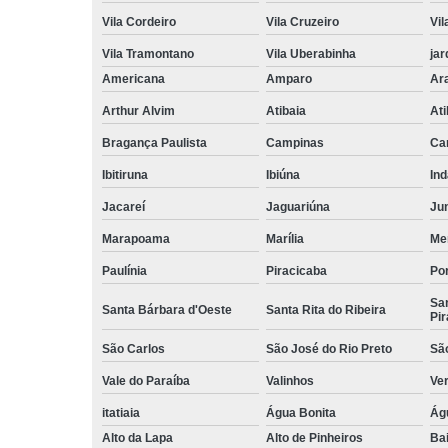
Vila Cordeiro
Vila Cruzeiro
Vil
Vila Tramontano
Vila Uberabinha
jar
Americana
Amparo
Ar
Arthur Alvim
Atibaia
At
Bragança Paulista
Campinas
Ca
Ibitiruna
Ibiúna
Ind
Jacareí
Jaguariúna
Jun
Marapoama
Marília
Me
Paulínia
Piracicaba
Por
San
Santa Bárbara d'Oeste
Santa Rita do Ribeira
Pir
São Carlos
São José do Rio Preto
Sã
Vale do Paraíba
Valinhos
Ve
itatiaia
Água Bonita
Ág
Alto da Lapa
Alto de Pinheiros
Bai