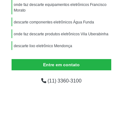
Equipamentos de Informática para Escritório
onde faz descarte equipamentos eletrônicos Francisco
Morato
dor
Equipamentos de Informática para Ti
descarte componentes eletrônicos Água Funda
ados
Equipamentos de Informática Usados
mática
Empresas de Logística Reversa
onde faz descarte produtos eletrônicos Vila Uberabinha
presas Logística Reversa Eletrônicos
descarte lixo eletrônico Mendonça
Logística Reversa de Pós Venda
descarte material eletrônico valor Vila Uberabinha
Entre em contato
em
Logística Reversa Eletrônicos
Logística Reversa nas Empresas
(11) 3360-3100
o
Logística Reversa Reciclagem
Reciclagem Aparelhos Eletrônicos
Reciclagem de Componentes Eletrônicos
iclagem de Eletrônicos para Sucata
Reciclagem de Materiais Eletrônicos