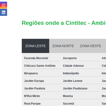
Regiões onde a Cintitec - Ambi
ZONA LESTE
ZONA NORTE
ZONA OESTE
Fazenda Morumbi
Aeroporto
Alt
Chácara Santo Antônio
Cidade Ademar
Ci
Ibirapuera
Indianópolis
Int
Jardim Europa
Jardim Leonor
Jar
Jardim Paulista
Jardim Paulistano
Jar
M'Boi Mirim
Moema
Mo
Real Parque
Sacomã
Sa