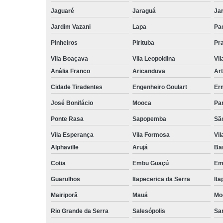
Jaguaré
Jaraguá
Jar
Jardim Vazani
Lapa
Pa
Pinheiros
Pirituba
Pr
Vila Boaçava
Vila Leopoldina
Vil
Anália Franco
Aricanduva
Art
Cidade Tiradentes
Engenheiro Goulart
Er
José Bonifácio
Mooca
Pa
Ponte Rasa
Sapopemba
Sã
Vila Esperança
Vila Formosa
Vil
Alphaville
Arujá
Ba
Cotia
Embu Guaçú
Em
Guarulhos
Itapecerica da Serra
Ita
Mairiporã
Mauá
Mo
Rio Grande da Serra
Salesópolis
San