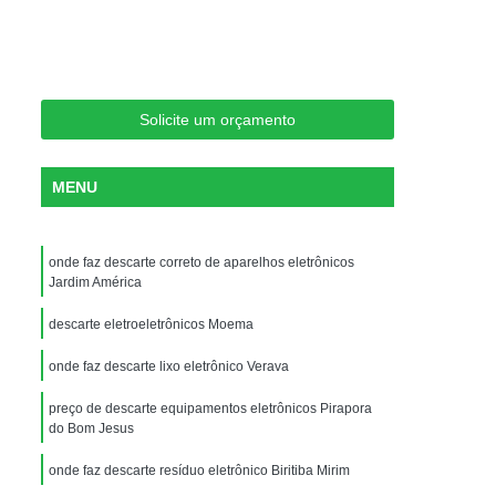
struição Dados
Destruição Dados Segura
 de Dados
Destruição de Dado
Destruição de Dados Documentada
Solicite um orçamento
Destruição de Dados Segura
Destruição de Equipamentos Dados
MENU
 Segura de Dados
Destruição de Documento
is
Destruição de Documentos Sigilosos
onde faz descarte correto de aparelhos eletrônicos
ruição Documentos Administrativos
Jardim América
Destruição Documentos Contabilísticos
descarte eletroeletrônicos Moema
is
Destruição Documentos Públicos
onde faz descarte lixo eletrônico Verava
Recolha e Destruição de Documentos
preço de descarte equipamentos eletrônicos Pirapora
uipamentos de Informática de Servidor
do Bom Jesus
Equipamentos de Informática para Datacenter
onde faz descarte resíduo eletrônico Biritiba Mirim