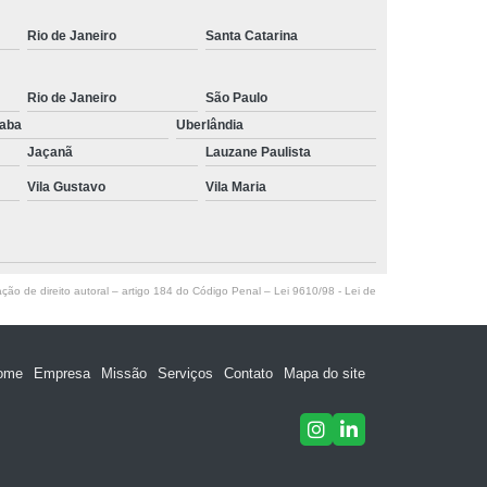
Rio de Janeiro
Santa Catarina
Rio de Janeiro
São Paulo
raba
Uberlândia
Jaçanã
Lauzane Paulista
Vila Gustavo
Vila Maria
ação de direito autoral – artigo 184 do Código Penal –
Lei 9610/98 - Lei de
ome
Empresa
Missão
Serviços
Contato
Mapa do site