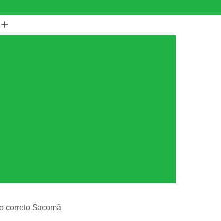
(11) 3360-3100
Descarte Componentes Eletrônicos
nicos
Descarte de Objetos Eletrônicos
Descarte Eletrônico Correto
nicos
Descarte Lixo Eletrônico
Descarte Produtos Eletrônicos
Descarte de Aparelhos Celulares
s de Armazenamento de Dados
Descarte de Equipamentos de Informática
Descarte de Equipamentos Eletrônicos
tica
Descarte de Equipamentos Ti
co correto Sacomã
amento
Descarte Equipamentos de Ti