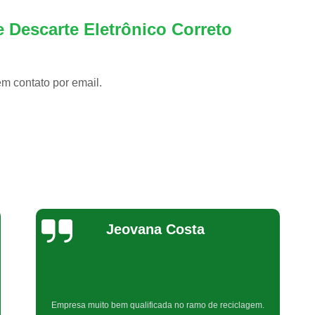
Reciclagem de Produtos Eletr
Reciclagem Equipamentos Eletrôn
 Descarte Eletrônico Correto
Reciclagem de Equipamentos de Informáti
Reciclagem de Peças Informática
em contato por email.
Reciclagem em Peças de Informática
Reciclagem Material Informática
Reciclagem Produtos de Informáti
Reciclagem de Placa Mãe
Reciclagem de Placas Eletrônicas
Recicl
Reciclagem Placas Circuito Impre
Bel Araujo
Reciclagem Placas de Circuito Impress
Reciclagem Placas Eletrônic
Reciclagem Bateria Automotiva
Reci
Muito boa
Reciclagem de Bateria Celular
Reci