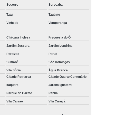
Socorro
Sorocaba
Tatuí
Taubaté
Vinhedo
Votuporanga
Chácara Inglesa
Freguesia do Ó
Jardim Jussara
Jardim Londrina
Perdizes
Perus
Sumaré
São Domingos
Vila Sônia
Água Branca
Cidade Patriarca
Cidade Quarto Centenário
Itaquera
Jardim Iguatemi
Parque do Carmo
Penha
Vila Carrão
Vila Curuçá