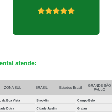
Reciclagem de Bateria de Celula
Reciclagem de Bateria Eletrô
Reciclagem de B
ental atende:
GRANDE SÃO
ZONA SUL
BRASIL
Estados Brasil
PAULO
o da Boa Vista
Brooklin
Campo Belo
dade Dutra
Cidade Jardim
Grajau