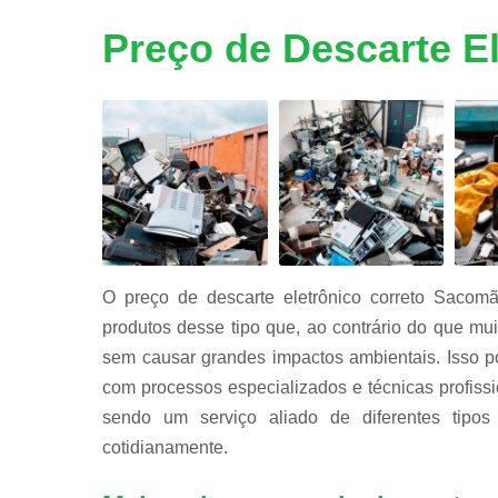
Reciclage
de peças d
Preço de Descarte E
informátic
Reciclage
de placas
Reciclagen
de bateria
O preço de descarte eletrônico correto Sacomã
produtos desse tipo que, ao contrário do que m
sem causar grandes impactos ambientais. Isso p
com processos especializados e técnicas profiss
sendo um serviço aliado de diferentes tipo
cotidianamente.