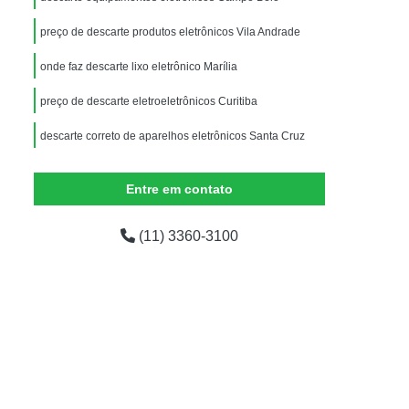
Equipamentos de Informática para Escritório
preço de descarte produtos eletrônicos Vila Andrade
dor
Equipamentos de Informática para Ti
onde faz descarte lixo eletrônico Marília
ados
Equipamentos de Informática Usados
mática
Empresas de Logística Reversa
preço de descarte eletroeletrônicos Curitiba
presas Logística Reversa Eletrônicos
descarte correto de aparelhos eletrônicos Santa Cruz
Logística Reversa de Pós Venda
Entre em contato
em
Logística Reversa Eletrônicos
Logística Reversa nas Empresas
(11) 3360-3100
o
Logística Reversa Reciclagem
Reciclagem Aparelhos Eletrônicos
Reciclagem de Componentes Eletrônicos
iclagem de Eletrônicos para Sucata
Reciclagem de Materiais Eletrônicos