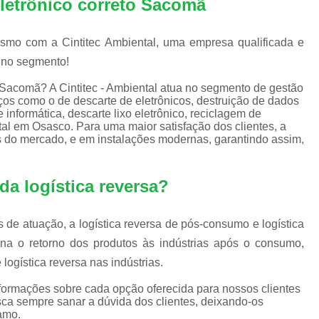
eletrônico correto Sacomã
Equipamentos de Informática para Empresa
Equipamentos de Informática para Servi
esmo com a Cintitec Ambiental, uma empresa qualificada e
Equipamentos de Informática Recondicion
 no segmento!
Equipamentos e Suprimentos de Infor
o Sacomã? A Cintitec - Ambiental atua no segmento de gestão
iços como o de descarte de eletrônicos, destruição de dados
Empresas Logística Reversa
Em
informática, descarte lixo eletrônico, reciclagem de
al em Osasco. Para uma maior satisfação dos clientes, a
Logística Reversa de Eletrônicos
s do mercado, e em instalações modernas, garantindo assim,
Logística Reversa de Reciclag
Logística Reversa Lixo Eletrônico
da logística reversa?
Logística Reversa Pós Consum
Empresa de Reciclagem Eletrônica
 de atuação, a logística reversa de pós-consumo e logística
ona o retorno dos produtos às indústrias após o consumo,
Reciclagem Componentes Eletrônicos
logística reversa nas indústrias.
Reciclagem de Eletrônico
Rec
nformações sobre cada opção oferecida para nossos clientes
Reciclagem de Lixos Eletrônicos
a sempre sanar a dúvida dos clientes, deixando-os
amo.