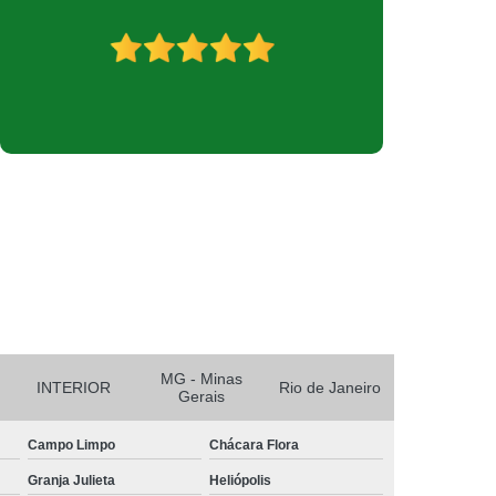
r
Reciclagem de Bateria e Pilha
nicos
Reciclagem de Baterias
aterias Automotivas
MG - Minas
INTERIOR
Rio de Janeiro
Gerais
Campo Limpo
Chácara Flora
Granja Julieta
Heliópolis