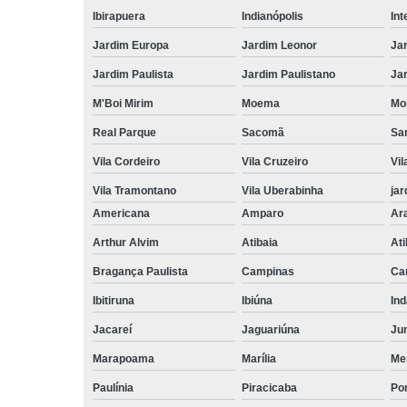
Ibirapuera
Indianópolis
Int
Jardim Europa
Jardim Leonor
Jar
Jardim Paulista
Jardim Paulistano
Jar
M'Boi Mirim
Moema
Mo
Real Parque
Sacomã
Sa
Vila Cordeiro
Vila Cruzeiro
Vil
Vila Tramontano
Vila Uberabinha
jar
Americana
Amparo
Ar
Arthur Alvim
Atibaia
At
Bragança Paulista
Campinas
Ca
Ibitiruna
Ibiúna
Ind
Jacareí
Jaguariúna
Jun
Marapoama
Marília
Me
Paulínia
Piracicaba
Por