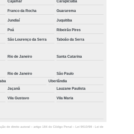
Cajamar
Carapicuíba
Franco da Rocha
Guararema
Jundiaí
Juquitiba
Poá
Ribeirão Pires
São Lourenço da Serra
Taboão da Serra
Rio de Janeiro
Santa Catarina
Rio de Janeiro
São Paulo
raba
Uberlândia
Jaçanã
Lauzane Paulista
Vila Gustavo
Vila Maria
ação de direito autoral – artigo 184 do Código Penal –
Lei 9610/98 - Lei de