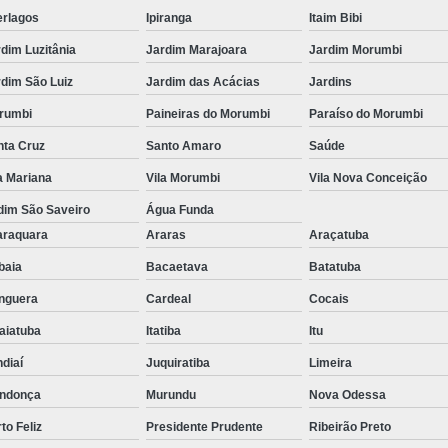
erlagos
Ipiranga
Itaim Bibi
dim Luzitânia
Jardim Marajoara
Jardim Morumbi
dim São Luiz
Jardim das Acácias
Jardins
rumbi
Paineiras do Morumbi
Paraíso do Morumbi
nta Cruz
Santo Amaro
Saúde
a Mariana
Vila Morumbi
Vila Nova Conceição
dim São Saveiro
Água Funda
araquara
Araras
Araçatuba
ibaia
Bacaetava
Batatuba
nguera
Cardeal
Cocais
aiatuba
Itatiba
Itu
diaí
Juquiratiba
Limeira
ndonça
Murundu
Nova Odessa
to Feliz
Presidente Prudente
Ribeirão Preto