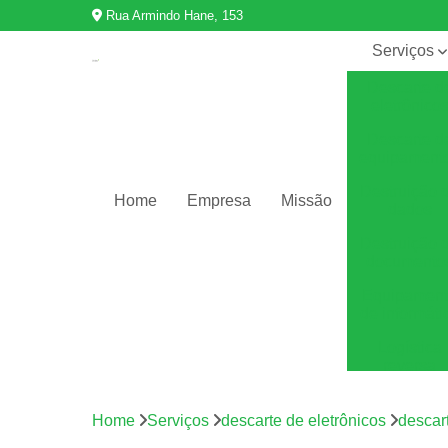
Rua Armindo Hane, 153
Serviços
Descarte d
eletrônico
Descarte d
equipament
Destruição 
Home
Empresa
Missão
dados
Destruição 
documento
Equipamen
de informáti
Logística
reversa
Reciclage
de eletrônic
Home
Serviços
descarte de eletrônicos
descar