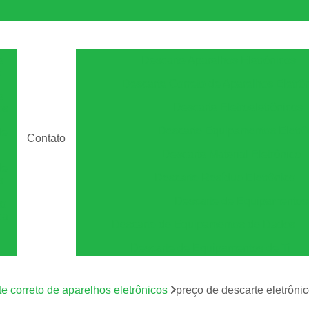
e
Descarte Aparelhos Eletrônicos
s
Descarte Correto de Aparelhos Eletrô
e
Descarte Eletroeletrônicos
os
Descarte Equipamentos Eletrô
de
Contato
Descarte Material Eletrônico
de
Descarte Resíduo Eletrônico
s
Descarte de Equipamento
to
ca
Descarte de Equipamentos de Dados
Descarte de Equipamentos de Ti
Descarte de Equipamentos Informá
m
os
te correto de aparelhos eletrônicos
preço de descarte eletrôni
Descarte Equipamentos de Armazen