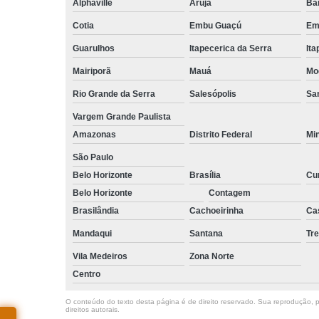
Alphaville
Arujá
Ba
Cotia
Embu Guaçú
Em
Guarulhos
Itapecerica da Serra
Ita
Mairiporã
Mauá
Mo
Rio Grande da Serra
Salesópolis
San
Vargem Grande Paulista
Amazonas
Distrito Federal
Mi
São Paulo
Belo Horizonte
Brasília
Cur
Belo Horizonte
Contagem
Brasilândia
Cachoeirinha
Ca
Mandaqui
Santana
Tr
Vila Medeiros
Zona Norte
Centro
O conteúdo do texto desta página é de direito reservado. Sua reprodução, pa
direitos autorais
.