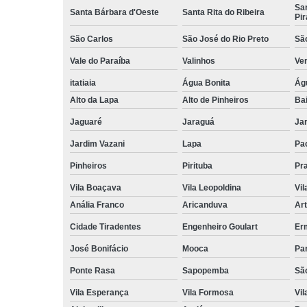
San
Santa Bárbara d'Oeste
Santa Rita do Ribeira
Pir
São Carlos
São José do Rio Preto
Sã
Vale do Paraíba
Valinhos
Ve
itatiaia
Água Bonita
Ág
Alto da Lapa
Alto de Pinheiros
Bai
Jaguaré
Jaraguá
Jar
Jardim Vazani
Lapa
Pa
Pinheiros
Pirituba
Pr
Vila Boaçava
Vila Leopoldina
Vil
Anália Franco
Aricanduva
Art
Cidade Tiradentes
Engenheiro Goulart
Er
José Bonifácio
Mooca
Pa
Ponte Rasa
Sapopemba
Sã
Vila Esperança
Vila Formosa
Vil