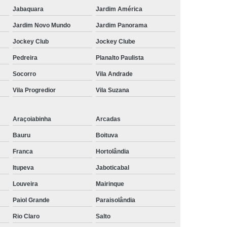
Jabaquara
Jardim América
Jardim Novo Mundo
Jardim Panorama
Jockey Club
Jockey Clube
Pedreira
Planalto Paulista
Socorro
Vila Andrade
Vila Progredior
Vila Suzana
Araçoiabinha
Arcadas
Bauru
Boituva
Franca
Hortolândia
Itupeva
Jaboticabal
Louveira
Mairinque
Paiol Grande
Paraisolândia
Rio Claro
Salto