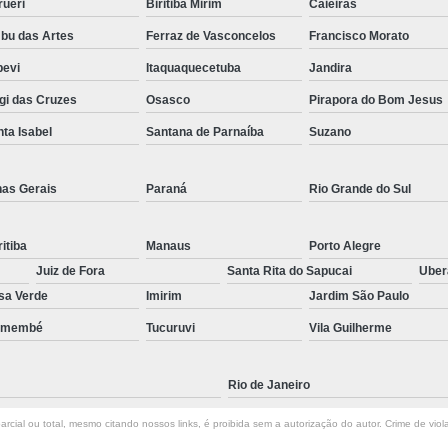
rueri
Biritiba Mirim
Caieiras
bu das Artes
Ferraz de Vasconcelos
Francisco Morato
pevi
Itaquaquecetuba
Jandira
gi das Cruzes
Osasco
Pirapora do Bom Jesus
ta Isabel
Santana de Parnaíba
Suzano
nas Gerais
Paraná
Rio Grande do Sul
itiba
Manaus
Porto Alegre
Juiz de Fora
Santa Rita do Sapucai
Ube
sa Verde
Imirim
Jardim São Paulo
emembé
Tucuruvi
Vila Guilherme
Rio de Janeiro
rcial ou total, mesmo citando nossos links, é proibida sem a autorização do autor. Crime de viol