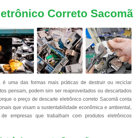
m
Descarte Equipamentos Informática
De
e
letrônico Correto Sacomã
a
Destruição de Armazenadores
m
Destruição de Dados Digitais
Destruição de Dados e Hd's
s
s
Destruição de Dados Trituração
Destruição de Fita Magnética
Destruição
Destruição de Documentos Confidencia
Destruição Documentos
Dest
 é uma das formas mais práticas de destruir ou reciclar
Destruição Documentos Confidenciais
uitos pensam, podem sim ser reaproveitados ou descartados
Destruição Documentos Empresaria
orque o preço de descarte eletrônico correto Sacomã conta
ionais que visam a sustentabilidade econômica e ambiental,
Destruir Documentos Confidenciais
s de empresas que trabalham com produtos eletrônicos
Equipamentos de Informática
Eq
Equipamentos de Informática no Atacado