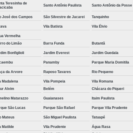
ta Teresinha de
Santo Antônio Paulista
Santo Antônio da Posse
acicaba
o José dos Campos
São Silvestre de Jacarei
Tanquinho
rava
Vila Batista
Vila Élvio
ua Vermelha
rro do Limão
Barra Funda
Butantã
dim Bonfiglioli
Jardim Everest
Jardim Guedala
caembu
Panamby
Parque Maria Domitila
aça da Arvore
Raposo Tavares
Rio Pequeno
a Madalena
Vila Pompeia
Vila Romana
ur Alvim
Belém
Chácara do Piqueri
melino Matarazzo
Guaianases
Itaim Paulista
rque São Lucas
Parque São Rafael
Parque Vila Prudente
o Mateus
São Miguel Paulista
Tatuapé
a Matilde
Vila Prudente
Água Rasa