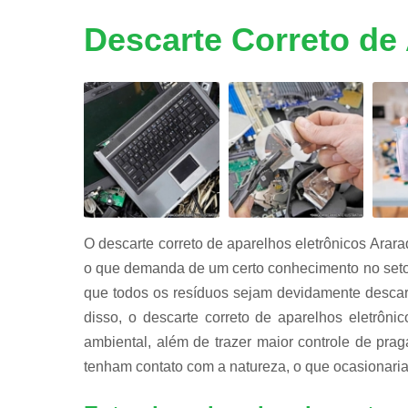
Reciclage
de peças d
Descarte Correto de
informátic
Reciclage
de placas
Reciclagen
de bateria
O descarte correto de aparelhos eletrônicos Araraq
o que demanda de um certo conhecimento no setor,
que todos os resíduos sejam devidamente descar
disso, o descarte correto de aparelhos eletrôn
ambiental, além de trazer maior controle de pra
tenham contato com a natureza, o que ocasionaria