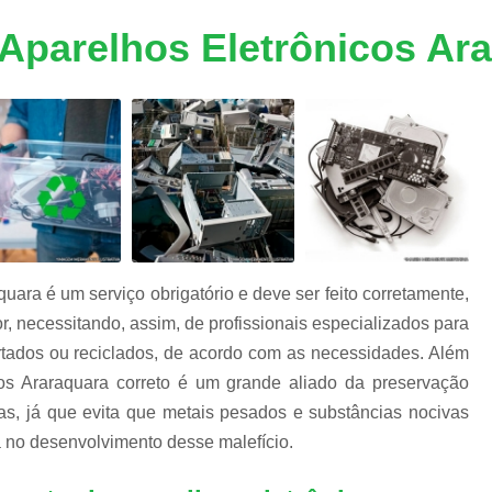
m
Descarte Equipamentos Informática
De
e
 Aparelhos Eletrônicos Ar
a
Destruição de Armazenadores
m
Destruição de Dados Digitais
Destruição de Dados e Hd's
s
s
Destruição de Dados Trituração
Destruição de Fita Magnética
Destruição
Destruição de Documentos Confidencia
Destruição Documentos
Dest
uara é um serviço obrigatório e deve ser feito corretamente,
Destruição Documentos Confidenciais
 necessitando, assim, de profissionais especializados para
Destruição Documentos Empresaria
tados ou reciclados, de acordo com as necessidades. Além
icos Araraquara correto é um grande aliado da preservação
Destruir Documentos Confidenciais
gas, já que evita que metais pesados e substâncias nocivas
Equipamentos de Informática
Eq
 no desenvolvimento desse malefício.
Equipamentos de Informática no Atacado