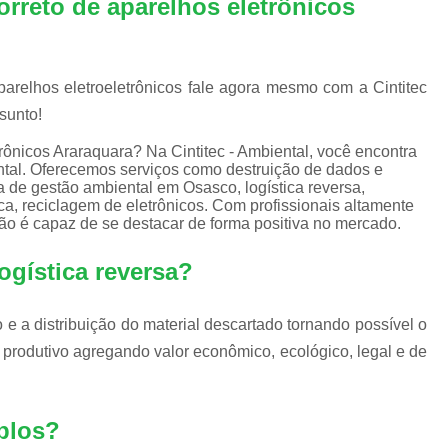
rreto de aparelhos eletrônicos
Equipamentos de Informática para Empresa
Equipamentos de Informática para Servi
Equipamentos de Informática Recondicion
arelhos eletroeletrônicos fale agora mesmo com a Cintitec
Equipamentos e Suprimentos de Infor
sunto!
Empresas Logística Reversa
Em
rônicos Araraquara? Na Cintitec - Ambiental, você encontra
ntal. Oferecemos serviços como destruição de dados e
Logística Reversa de Eletrônicos
a de gestão ambiental em Osasco, logística reversa,
ca, reciclagem de eletrônicos. Com profissionais altamente
Logística Reversa de Reciclag
ão é capaz de se destacar de forma positiva no mercado.
Logística Reversa Lixo Eletrônico
logística reversa?
Logística Reversa Pós Consum
Empresa de Reciclagem Eletrônica
ão e a distribuição do material descartado tornando possível o
Reciclagem Componentes Eletrônicos
o produtivo agregando valor econômico, ecológico, legal e de
Reciclagem de Eletrônico
Rec
Reciclagem de Lixos Eletrônicos
mplos?