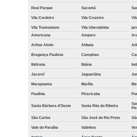
Real Parque
Sacomã
Sa
Vila Cordeiro
Vila Cruzeiro
Vil
Vila Tramontano
Vila Uberabinha
jar
Americana
Amparo
Ar
Arthur Alvim
Atibaia
At
Bragança Paulista
Campinas
Ca
Ibitiruna
Ibiúna
Ind
Jacareí
Jaguariúna
Jun
Marapoama
Marília
Me
Paulínia
Piracicaba
Por
San
Santa Bárbara d'Oeste
Santa Rita do Ribeira
Pir
São Carlos
São José do Rio Preto
Sã
Vale do Paraíba
Valinhos
Ve