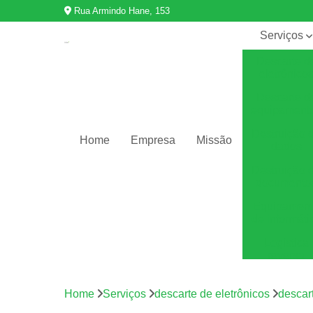
Rua Armindo Hane, 153
Serviços
Descarte d
eletrônico
Descarte d
equipament
Destruição 
Home
Empresa
Missão
dados
Destruição 
documento
Equipamen
de informáti
Logística
reversa
Reciclage
de eletrônic
Home
Serviços
descarte de eletrônicos
descart