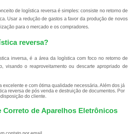
Reciclagem de Produtos Eletr
ceito de logística reversa é simples: consiste no retorno de
Reciclagem Equipamentos Eletrôn
ica. Usar a redução de gastos a favor da produção de novos
Reciclagem de Equipamentos de Informáti
nização para o mercado e os compradores.
Reciclagem de Peças Informática
stica reversa?
Reciclagem em Peças de Informática
Reciclagem Material Informática
ica inversa, é a área da logística com foco no retorno de
Reciclagem Produtos de Informáti
ivo, visando o reaproveitamento ou descarte apropriado de
Reciclagem de Placa Mãe
Reciclagem de Placas Eletrônicas
Recicl
 a excelente e com ótima qualidade necessária. Além dos já
tica reversa de pós venda e destruição de documentos. Por
Reciclagem Placas Circuito Impre
disposição do cliente.
Reciclagem Placas de Circuito Impress
e Correto de Aparelhos Eletrônicos
Reciclagem Placas Eletrônic
Reciclagem Bateria Automotiva
Reci
Reciclagem de Bateria Celular
Reci
em contato por email.