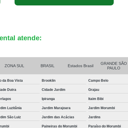
ental atende:
GRANDE SÃO
ZONA SUL
BRASIL
Estados Brasil
PAULO
o da Boa Vista
Brooklin
Campo Belo
dade Dutra
Cidade Jardim
Grajau
erlagos
Ipiranga
Itaim Bibi
dim Luzitânia
Jardim Marajoara
Jardim Morumbi
dim São Luiz
Jardim das Acácias
Jardins
rumbi
Paineiras do Morumbi
Paraíso do Morumbi