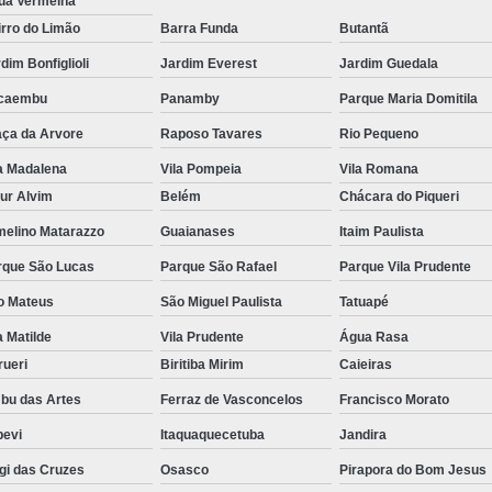
ua Vermelha
rro do Limão
Barra Funda
Butantã
dim Bonfiglioli
Jardim Everest
Jardim Guedala
caembu
Panamby
Parque Maria Domitila
aça da Arvore
Raposo Tavares
Rio Pequeno
a Madalena
Vila Pompeia
Vila Romana
ur Alvim
Belém
Chácara do Piqueri
melino Matarazzo
Guaianases
Itaim Paulista
rque São Lucas
Parque São Rafael
Parque Vila Prudente
o Mateus
São Miguel Paulista
Tatuapé
a Matilde
Vila Prudente
Água Rasa
rueri
Biritiba Mirim
Caieiras
bu das Artes
Ferraz de Vasconcelos
Francisco Morato
pevi
Itaquaquecetuba
Jandira
gi das Cruzes
Osasco
Pirapora do Bom Jesus