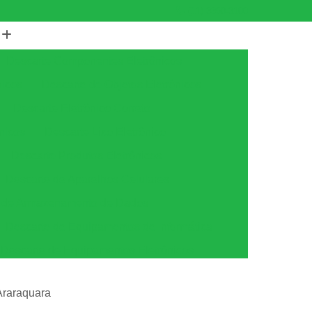
(11) 3360-3100
Descarte Componentes Eletrônicos
nicos
Descarte de Objetos Eletrônicos
Descarte Eletrônico Correto
nicos
Descarte Lixo Eletrônico
Descarte Produtos Eletrônicos
Descarte de Aparelhos Celulares
s de Armazenamento de Dados
Descarte de Equipamentos de Informática
Descarte de Equipamentos Eletrônicos
tica
Descarte de Equipamentos Ti
 Araraquara
amento
Descarte Equipamentos de Ti