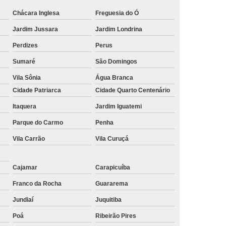
Chácara Inglesa
Freguesia do Ó
Jardim Jussara
Jardim Londrina
Perdizes
Perus
Sumaré
São Domingos
Vila Sônia
Água Branca
Cidade Patriarca
Cidade Quarto Centenário
Itaquera
Jardim Iguatemi
Parque do Carmo
Penha
Vila Carrão
Vila Curuçá
Cajamar
Carapicuíba
Franco da Rocha
Guararema
Jundiaí
Juquitiba
Poá
Ribeirão Pires