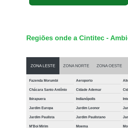
Regiões onde a Cintitec - Ambi
ZONA LESTE
ZONA NORTE
ZONA OESTE
Fazenda Morumbi
Aeroporto
Alt
Chácara Santo Antônio
Cidade Ademar
Ci
Ibirapuera
Indianópolis
Int
Jardim Europa
Jardim Leonor
Jar
Jardim Paulista
Jardim Paulistano
Jar
M'Boi Mirim
Moema
Mo