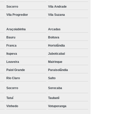
Socorro
Vila Andrade
Vila Progredior
Vila Suzana
Araçoiabinha
Arcadas
Bauru
Boituva
Franca
Hortolândia
Itupeva
Jaboticabal
Louveira
Mairinque
Paiol Grande
Paraisolândia
Rio Claro
Salto
Socorro
Sorocaba
Tatuí
Taubaté
Vinhedo
Votuporanga