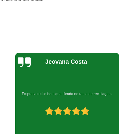
Reciclagem de Bateria de Celula
Reciclagem de Bateria Eletrô
Reciclagem de B
Bel Araujo
Muito boa