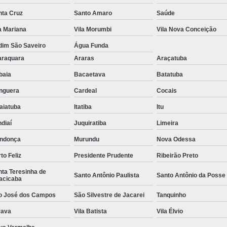
nta Cruz
Santo Amaro
Saúde
a Mariana
Vila Morumbi
Vila Nova Conceição
dim São Saveiro
Água Funda
araquara
Araras
Araçatuba
ibaia
Bacaetava
Batatuba
nguera
Cardeal
Cocais
aiatuba
Itatiba
Itu
diaí
Juquiratiba
Limeira
ndonça
Murundu
Nova Odessa
to Feliz
Presidente Prudente
Ribeirão Preto
ta Teresinha de
Santo Antônio Paulista
Santo Antônio da Posse
acicaba
o José dos Campos
São Silvestre de Jacarei
Tanquinho
rava
Vila Batista
Vila Élvio