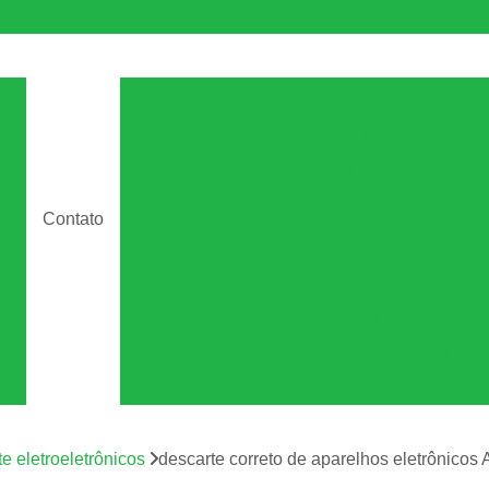
e
Descarte Aparelhos Eletrônicos
s
Descarte Correto de Aparelhos Eletrô
e
Descarte Eletroeletrônicos
os
Descarte Equipamentos Eletrô
de
Contato
Descarte Material Eletrônico
de
Descarte Resíduo Eletrônico
s
Descarte de Equipamento
to
ca
Descarte de Equipamentos de Dados
Descarte de Equipamentos de Ti
Descarte de Equipamentos Informá
m
os
e eletroeletrônicos
descarte correto de aparelhos eletrônicos
Descarte Equipamentos de Armazen