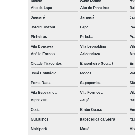
itatiaia
Água Bonita
Ág
Alto da Lapa
Alto de Pinheiros
Bai
Jaguaré
Jaraguá
Jar
Jardim Vazani
Lapa
Pa
Pinheiros
Pirituba
Pr
Vila Boaçava
Vila Leopoldina
Vil
Anália Franco
Aricanduva
Art
Cidade Tiradentes
Engenheiro Goulart
Er
José Bonifácio
Mooca
Pa
Ponte Rasa
Sapopemba
Sã
Vila Esperança
Vila Formosa
Vil
Alphaville
Arujá
Ba
Cotia
Embu Guaçú
Em
Guarulhos
Itapecerica da Serra
Ita
Mairiporã
Mauá
Mo