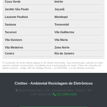
Casa Verde
Imirim
Jardim São Paulo
Jaçanã
Lauzane Paulista
Mandaqui
Santana
Tremembé
Tucuruvi
Vila Guilherme
Vila Gustavo
Vila Maria
Vila Medeiros
Zona Norte
Centro
Rio de Janeiro
O conteúdo do texto desta página é de direito reservado. Sua reprodução, parcial ou total,
mesmo citando nossos links, é proibida sem a autorização do autor. Crime de violação de
direito autoral – artigo 184 do Código Penal –
Lei 9610/98 - Lei de direitos autorais
.
Cintitec - Ambiental Reciclagem de Eletrônicos
Rua Armindo Hane, 153 - Presidente Altino, Osasco - SP
CEP: 06210-090
(11) 3360-3100