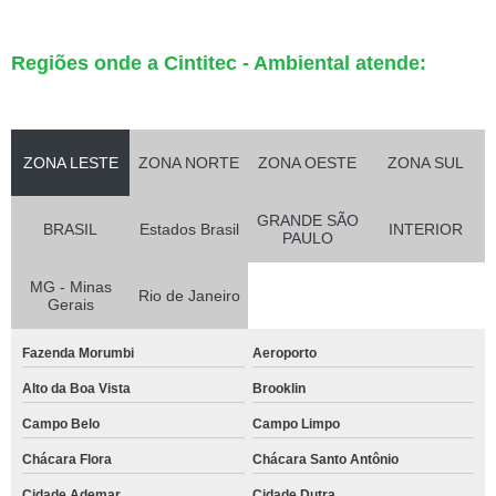
Regiões onde a Cintitec - Ambiental atende:
ZONA LESTE
ZONA NORTE
ZONA OESTE
ZONA SUL
GRANDE SÃO
BRASIL
Estados Brasil
INTERIOR
PAULO
MG - Minas
Rio de Janeiro
Gerais
Fazenda Morumbi
Aeroporto
Alto da Boa Vista
Brooklin
Campo Belo
Campo Limpo
Chácara Flora
Chácara Santo Antônio
Cidade Ademar
Cidade Dutra