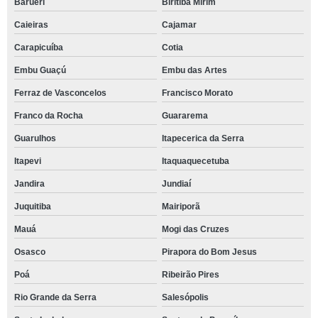
Barueri
Biritiba Mirim
Caieiras
Cajamar
Carapicuíba
Cotia
Embu Guaçú
Embu das Artes
Ferraz de Vasconcelos
Francisco Morato
Franco da Rocha
Guararema
Guarulhos
Itapecerica da Serra
Itapevi
Itaquaquecetuba
Jandira
Jundiaí
Juquitiba
Mairiporã
Mauá
Mogi das Cruzes
Osasco
Pirapora do Bom Jesus
Poá
Ribeirão Pires
Rio Grande da Serra
Salesópolis