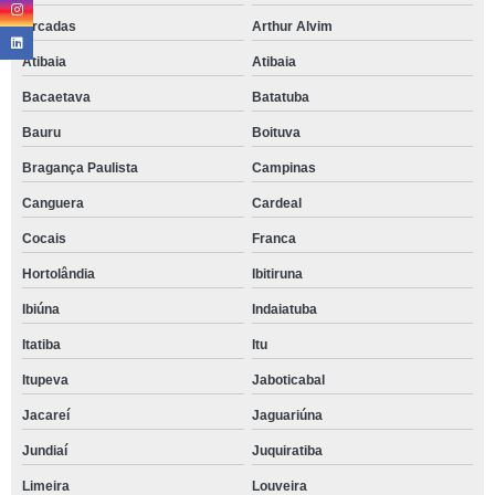
Arcadas
Arthur Alvim
Atibaia
Atibaia
Bacaetava
Batatuba
Bauru
Boituva
Bragança Paulista
Campinas
Canguera
Cardeal
Cocais
Franca
Hortolândia
Ibitiruna
Ibiúna
Indaiatuba
Itatiba
Itu
Itupeva
Jaboticabal
Jacareí
Jaguariúna
Jundiaí
Juquiratiba
Limeira
Louveira