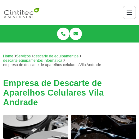
Home
Serviços
descarte de equipamentos
descarte equipamentos informática
empresa de descarte de aparelhos celulares Vila Andrade
Empresa de Descarte de
Aparelhos Celulares Vila
Andrade